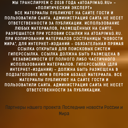
МЫ ТРАНСЛИРУЕМ С 2018 ГОДА «ATOAPIWAG.RU» -
«ПОЛИТИЧЕСКИЙ ЭКСПЕРТ»
ВСЕ МАТЕРИАЛЫ ПУБЛИКУЮТ НА САЙТЕ ГОСТИ И
ПОЛЬЗОВАТИЛИ САЙТА. АДМИНИСТРАЦИЯ САЙТА НЕ НЕСЕТ
ОТВЕТСТВЕННОСТИ ЗА ПУБЛИКАЦИИ. ИСПОЛЬЗОВАНИЕ
ЛЮБЫХ МАТЕРИАЛОВ, РАЗМЕЩЁННЫХ НА САЙТЕ,
РАЗРЕШАЕТСЯ ПРИ УСЛОВИИ ССЫЛКИ НА ATOAPIWAG.RU.
ПРИ КОПИРОВАНИИ МАТЕРИАЛОВ СОСТРАНИЦЫ "НОВОСТИ
МИРА", ДЛЯ ИНТЕРНЕТ-ИЗДАНИЙ - ОБЯЗАТЕЛЬНАЯ ПРЯМАЯ
ССЫЛКА ОТКРЫТАЯ ДЛЯ ПОИСКОВЫХ СИСТЕМ
ГИПЕРССЫЛКА. ССЫЛКА ДОЛЖНА БЫТЬ РАЗМЕЩЕНА В
НЕЗАВИСИМОСТИ ОТ ПОЛНОГО ЛИБО ЧАСТИЧНОГО
ИСПОЛЬЗОВАНИЯ МАТЕРИАЛОВ. ГИПЕРССЫЛКА (ДЛЯ
ИНТЕРНЕТ-ИЗДАНИЙ) - ДОЛЖНА БЫТЬ РАЗМЕЩЕНА В
ПОДЗАГОЛОВКЕ ИЛИ В ПЕРВОМ АБЗАЦЕ МАТЕРИАЛА. ВСЕ
МАТЕРИАЛЫ ПУБЛИКУЮТ НА САЙТЕ ГОСТИ И
ПОЛЬЗОВАТИЛИ САЙТА. АДМИНИСТРАЦИЯ САЙТА НЕ НЕСЕТ
ОТВЕТСТВЕННОСТИ ЗА ПУБЛИКАЦИИ.
Партнеры нашего проекта: Последние новости России и
Мира