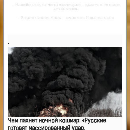
-- Начинайте делать все, что вы можете сделать – и даже то, о чем можете
хотя бы мечтать.
-- Все дело в мыслях. Мысль — начало всего. И мыслями можно
управлять. И поэтому главное дело совершенствования: работать над
мыслями.
-- Идите уверенно по направлению к мечте. Живите той жизнью, которую
вы сами себе придумали.
-- Самое большое богатство — это ум. Самая большая нищета — глупость.
Из всех страхов самый пугающий — самолюбование.
-- Лучшее, что можно сделать с хорошим советом, это пропустить его
мимо ушей. Он никогда не бывает полезен никому, кроме того, кто его дал.
-- Люблю давать советы и очень не люблю, когда их дают мне.
Чем пахнет ночной кошмар: «Русские
готовят массированный удар,