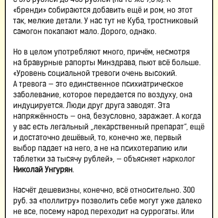
с 375 рублей до 403 рублей (на те же 7,5%). К
«бренди» собираются добавить ещё и ром, но этот
так, мелкие детали. У нас тут не Куба, тростниковый
самогон покапают мало. Дорого, однако.
Но в целом употребляют много, причём, несмотря
на бравурные рапорты Минздрава, пьют всё больше.
«Уровень социальной тревоги очень высокий.
А тревога — это единственное психиатрическое
заболевание, которое передается по воздуху, она
индуцируется. Люди друг друга заводят. Эта
напряжённость — она, безусловно, заражает. А когда
у вас есть легальный „лекарственный препарат“, ещё
и достаточно дешёвый, то, конечно же, первый
выбор падает на него, а не на психотерапию или
таблетки за тысячу рублей», — объясняет нарколог
Николай Унгурян
.
Насчёт дешевизны, конечно, всё относительно. 300
руб. за «поллитру» позволить себе могут уже далеко
не все, посему народ переходит на суррогаты. Или