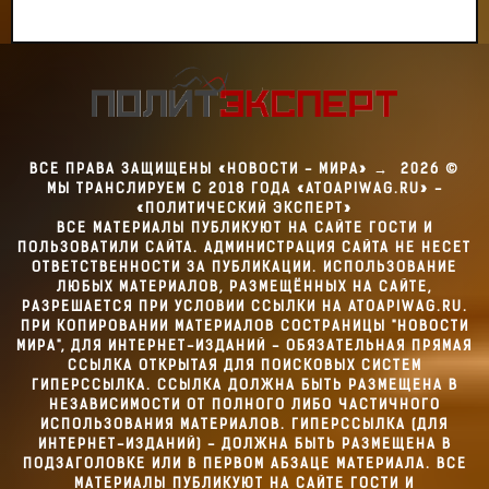
ВСЕ ПРАВА ЗАЩИЩЕНЫ «НОВОСТИ - МИРА»
→
2026
©
МЫ ТРАНСЛИРУЕМ С 2018 ГОДА «ATOAPIWAG.RU» -
«ПОЛИТИЧЕСКИЙ ЭКСПЕРТ»
ВСЕ МАТЕРИАЛЫ ПУБЛИКУЮТ НА САЙТЕ ГОСТИ И
ПОЛЬЗОВАТИЛИ САЙТА. АДМИНИСТРАЦИЯ САЙТА НЕ НЕСЕТ
ОТВЕТСТВЕННОСТИ ЗА ПУБЛИКАЦИИ. ИСПОЛЬЗОВАНИЕ
ЛЮБЫХ МАТЕРИАЛОВ, РАЗМЕЩЁННЫХ НА САЙТЕ,
РАЗРЕШАЕТСЯ ПРИ УСЛОВИИ ССЫЛКИ НА ATOAPIWAG.RU.
ПРИ КОПИРОВАНИИ МАТЕРИАЛОВ СОСТРАНИЦЫ "НОВОСТИ
МИРА", ДЛЯ ИНТЕРНЕТ-ИЗДАНИЙ - ОБЯЗАТЕЛЬНАЯ ПРЯМАЯ
ССЫЛКА ОТКРЫТАЯ ДЛЯ ПОИСКОВЫХ СИСТЕМ
ГИПЕРССЫЛКА. ССЫЛКА ДОЛЖНА БЫТЬ РАЗМЕЩЕНА В
НЕЗАВИСИМОСТИ ОТ ПОЛНОГО ЛИБО ЧАСТИЧНОГО
ИСПОЛЬЗОВАНИЯ МАТЕРИАЛОВ. ГИПЕРССЫЛКА (ДЛЯ
ИНТЕРНЕТ-ИЗДАНИЙ) - ДОЛЖНА БЫТЬ РАЗМЕЩЕНА В
ПОДЗАГОЛОВКЕ ИЛИ В ПЕРВОМ АБЗАЦЕ МАТЕРИАЛА. ВСЕ
МАТЕРИАЛЫ ПУБЛИКУЮТ НА САЙТЕ ГОСТИ И