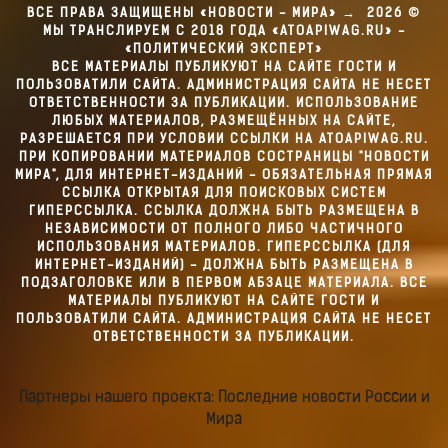
ВСЕ ПРАВА ЗАЩИЩЕНЫ «НОВОСТИ - МИРА»
→
2026
©
МЫ ТРАНСЛИРУЕМ С 2018 ГОДА «ATOAPIWAG.RU» -
«ПОЛИТИЧЕСКИЙ ЭКСПЕРТ»
ВСЕ МАТЕРИАЛЫ ПУБЛИКУЮТ НА САЙТЕ ГОСТИ И
ПОЛЬЗОВАТИЛИ САЙТА. АДМИНИСТРАЦИЯ САЙТА НЕ НЕСЕТ
ОТВЕТСТВЕННОСТИ ЗА ПУБЛИКАЦИИ. ИСПОЛЬЗОВАНИЕ
ЛЮБЫХ МАТЕРИАЛОВ, РАЗМЕЩЁННЫХ НА САЙТЕ,
РАЗРЕШАЕТСЯ ПРИ УСЛОВИИ ССЫЛКИ НА ATOAPIWAG.RU.
ПРИ КОПИРОВАНИИ МАТЕРИАЛОВ СОСТРАНИЦЫ "НОВОСТИ
МИРА", ДЛЯ ИНТЕРНЕТ-ИЗДАНИЙ - ОБЯЗАТЕЛЬНАЯ ПРЯМАЯ
ССЫЛКА ОТКРЫТАЯ ДЛЯ ПОИСКОВЫХ СИСТЕМ
ГИПЕРССЫЛКА. ССЫЛКА ДОЛЖНА БЫТЬ РАЗМЕЩЕНА В
НЕЗАВИСИМОСТИ ОТ ПОЛНОГО ЛИБО ЧАСТИЧНОГО
ИСПОЛЬЗОВАНИЯ МАТЕРИАЛОВ. ГИПЕРССЫЛКА (ДЛЯ
ИНТЕРНЕТ-ИЗДАНИЙ) - ДОЛЖНА БЫТЬ РАЗМЕЩЕНА В
ПОДЗАГОЛОВКЕ ИЛИ В ПЕРВОМ АБЗАЦЕ МАТЕРИАЛА. ВСЕ
МАТЕРИАЛЫ ПУБЛИКУЮТ НА САЙТЕ ГОСТИ И
ПОЛЬЗОВАТИЛИ САЙТА. АДМИНИСТРАЦИЯ САЙТА НЕ НЕСЕТ
ОТВЕТСТВЕННОСТИ ЗА ПУБЛИКАЦИИ.
Партнеры нашего проекта: Последние новости России и
Мира