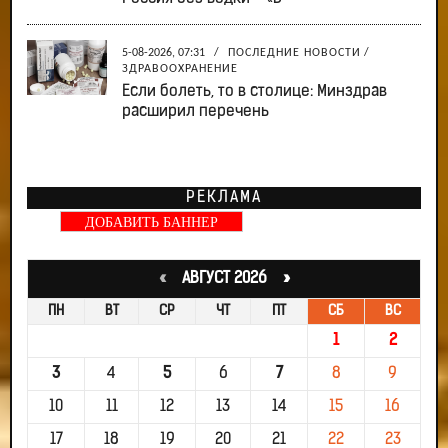
5-08-2026, 07:31
/
ПОСЛЕДНИЕ НОВОСТИ
/
ЗДРАВООХРАНЕНИЕ
Если болеть, то в столице: Минздрав
расширил перечень
РЕКЛАМА
ДОБАВИТЬ БАННЕР
«
АВГУСТ 2026 »
ПН
ВТ
СР
ЧТ
ПТ
СБ
ВС
1
2
3
4
5
6
7
8
9
10
11
12
13
14
15
16
17
18
19
20
21
22
23