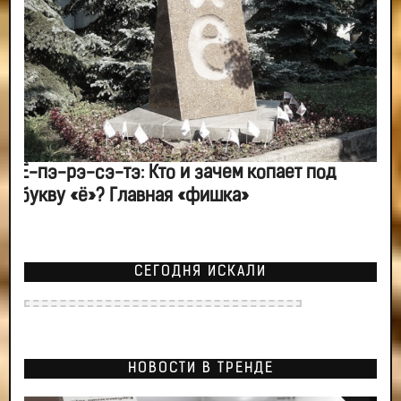
Ё-пэ-рэ-сэ-тэ: Кто и зачем копает под
букву «ё»? Главная «фишка»
СЕГОДНЯ ИСКАЛИ
НОВОСТИ В ТРЕНДЕ