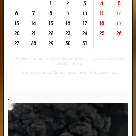
1
2
3
4
5
6
7
8
9
10
11
12
13
14
15
16
17
18
19
20
21
22
23
24
25
26
27
28
29
30
31
-- Начинайте делать все, что вы можете сделать – и даже то, о чем можете
хотя бы мечтать.
-- Все дело в мыслях. Мысль — начало всего. И мыслями можно
управлять. И поэтому главное дело совершенствования: работать над
мыслями.
-- Идите уверенно по направлению к мечте. Живите той жизнью, которую
вы сами себе придумали.
-- Самое большое богатство — это ум. Самая большая нищета — глупость.
Из всех страхов самый пугающий — самолюбование.
-- Лучшее, что можно сделать с хорошим советом, это пропустить его
мимо ушей. Он никогда не бывает полезен никому, кроме того, кто его дал.
-- Люблю давать советы и очень не люблю, когда их дают мне.