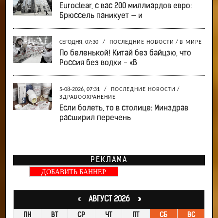
Euroclear, с вас 200 миллиардов евро:
Брюссель паникует — и
СЕГОДНЯ, 07:30
/
ПОСЛЕДНИЕ НОВОСТИ
/
В МИРЕ
По беленькой! Китай без байцзю, что
Россия без водки - «В
5-08-2026, 07:31
/
ПОСЛЕДНИЕ НОВОСТИ
/
ЗДРАВООХРАНЕНИЕ
Если болеть, то в столице: Минздрав
расширил перечень
РЕКЛАМА
ДОБАВИТЬ БАННЕР
«
АВГУСТ 2026 »
ПН
ВТ
СР
ЧТ
ПТ
СБ
ВС