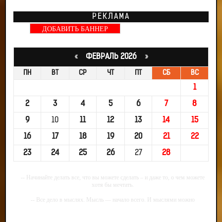
РЕКЛАМА
ДОБАВИТЬ БАННЕР
«
ФЕВРАЛЬ 2026
»
ПН
ВТ
СР
ЧТ
ПТ
СБ
ВС
1
2
3
4
5
6
7
8
9
10
11
12
13
14
15
16
17
18
19
20
21
22
23
24
25
26
27
28
-- Начинайте делать все, что вы можете сделать – и даже то, о чем можете
хотя бы мечтать.
-- Все дело в мыслях. Мысль — начало всего. И мыслями можно
управлять. И поэтому главное дело совершенствования: работать над
мыслями.