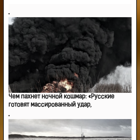
-- Идите уверенно по направлению к мечте. Живите той жизнью, которую
вы сами себе придумали.
-- Самое большое богатство — это ум. Самая большая нищета — глупость.
Из всех страхов самый пугающий — самолюбование.
-- Лучшее, что можно сделать с хорошим советом, это пропустить его
мимо ушей. Он никогда не бывает полезен никому, кроме того, кто его дал.
-- Люблю давать советы и очень не люблю, когда их дают мне.
Чем пахнет ночной кошмар: «Русские
готовят массированный удар,