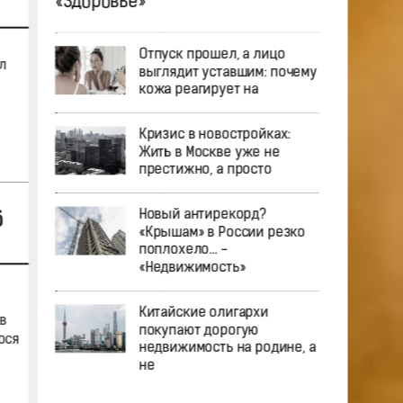
«Здоровье»
Отпуск прошел, а лицо
л
выглядит уставшим: почему
кожа реагирует на
Кризис в новостройках:
Жить в Москве уже не
престижно, а просто
Новый антирекорд?
б
«Крышам» в России резко
поплохело… -
«Недвижимость»
Китайские олигархи
в
покупают дорогую
ося
недвижимость на родине, а
не