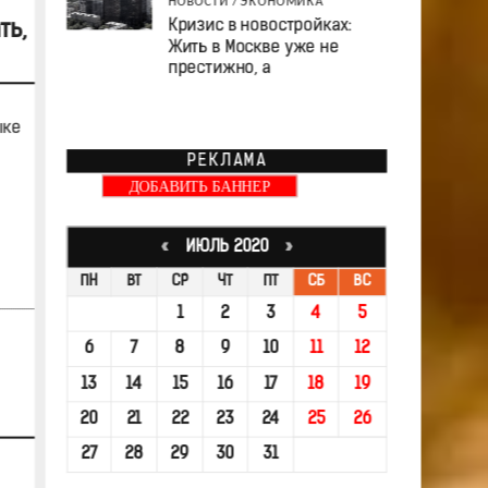
НОВОСТИ
/
ЭКОНОМИКА
Кризис в новостройках:
ть,
Жить в Москве уже не
престижно, а
ыке
РЕКЛАМА
ДОБАВИТЬ БАННЕР
«
ИЮЛЬ 2020
»
ПН
ВТ
СР
ЧТ
ПТ
СБ
ВС
1
2
3
4
5
6
7
8
9
10
11
12
13
14
15
16
17
18
19
20
21
22
23
24
25
26
27
28
29
30
31