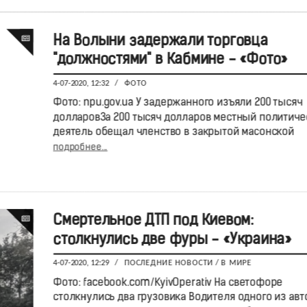
На Волыни задержали торговца
"должностями" в Кабмине - «Фото»
4-07-2020, 12:32
/
ФОТО
Фото: npu.gov.ua У задержанного изъяли 200 тысяч
долларовЗа 200 тысяч долларов местный политиче
деятель обещал членство в закрытой масонской
подробнее...
Смертельное ДТП под Киевом:
столкнулись две фуры - «Украина»
4-07-2020, 12:29
/
ПОСЛЕДНИЕ НОВОСТИ
/
В МИРЕ
Фото: facebook.com/KyivOperativ На светофоре
столкнулись два грузовика Водителя одного из авт