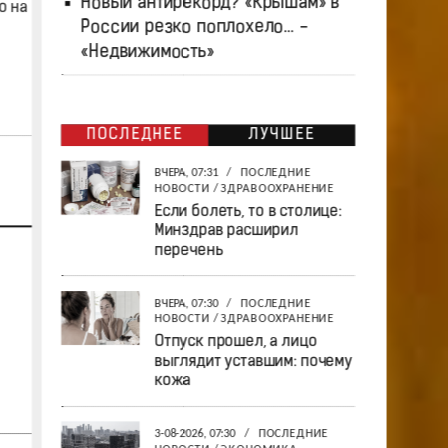
Новый антирекорд? «Крышам» в
о на
России резко поплохело… -
«Недвижимость»
ПОСЛЕДНЕЕ
ЛУЧШЕЕ
ВЧЕРА, 07:31
/
ПОСЛЕДНИЕ
НОВОСТИ
/
ЗДРАВООХРАНЕНИЕ
Если болеть, то в столице:
Минздрав расширил
перечень
ВЧЕРА, 07:30
/
ПОСЛЕДНИЕ
НОВОСТИ
/
ЗДРАВООХРАНЕНИЕ
Отпуск прошел, а лицо
выглядит уставшим: почему
кожа
3-08-2026, 07:30
/
ПОСЛЕДНИЕ