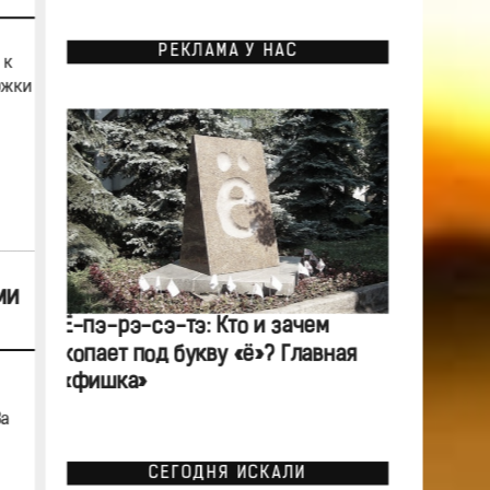
РЕКЛАМА У НАС
 к
ржки
ми
Ё-пэ-рэ-сэ-тэ: Кто и зачем
копает под букву «ё»? Главная
«фишка»
За
СЕГОДНЯ ИСКАЛИ