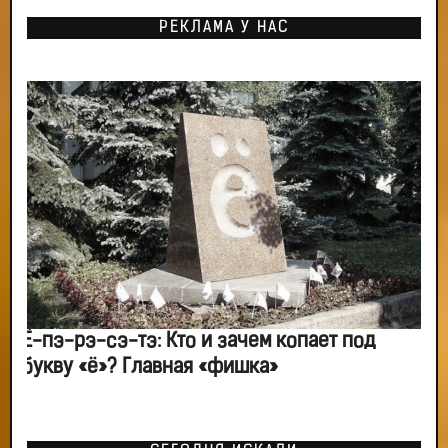
РЕКЛАМА У НАС
Ё-пэ-рэ-сэ-тэ: Кто и зачем копает под
букву «ё»? Главная «фишка»