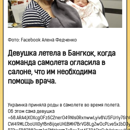
Фото: Facebook Алена Федченко
Девушка летела в Бангкок, когда
команда самолета огласила в
салоне, что им необходима
помощь врача.
Украинка приняла роды в самолете во время полета.
Об этом сама девушка
=68.ARA4jXOXcgOFz6C2nerO49NIs0RxnwwLyiv8VJSFUrIy76
CW49MLCboUIl0yYBn8ijqeUH1BMH7BrVG8LgZwOcPLve5x1bD3