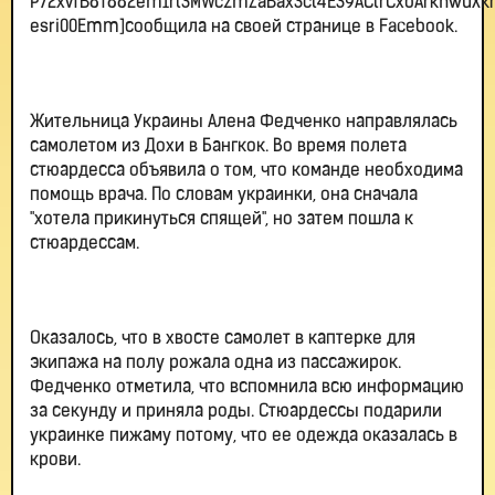
P72xvTB8T882em1rt3MWczmZaBax3ct4E39ACtrCxbArknwuXkh
esri00Emm]сообщила на своей странице в Facebook.
Жительница Украины Алена Федченко направлялась
самолетом из Дохи в Бангкок. Во время полета
стюардесса объявила о том, что команде необходима
помощь врача. По словам украинки, она сначала
"хотела прикинуться спящей", но затем пошла к
стюардессам.
Оказалось, что в хвосте самолет в каптерке для
экипажа на полу рожала одна из пассажирок.
Федченко отметила, что вспомнила всю информацию
за секунду и приняла роды. Стюардессы подарили
украинке пижаму потому, что ее одежда оказалась в
крови.