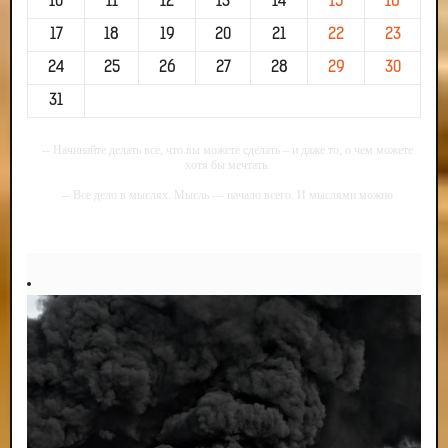
10
11
12
13
14
15
16
17
18
19
20
21
22
23
24
25
26
27
28
29
30
31
-- Начинайте делать все, что вы можете сделать – и даже то, о чем можете
хотя бы мечтать.
-- Все дело в мыслях. Мысль — начало всего. И мыслями можно
управлять. И поэтому главное дело совершенствования: работать над
мыслями.
-- Идите уверенно по направлению к мечте. Живите той жизнью, которую
вы сами себе придумали.
-- Самое большое богатство — это ум. Самая большая нищета — глупость.
Из всех страхов самый пугающий — самолюбование.
-- Лучшее, что можно сделать с хорошим советом, это пропустить его
мимо ушей. Он никогда не бывает полезен никому, кроме того, кто его дал.
-- Люблю давать советы и очень не люблю, когда их дают мне.