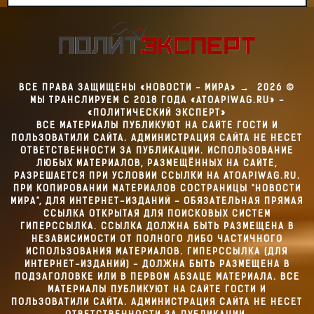
ВСЕ ПРАВА ЗАЩИЩЕНЫ «НОВОСТИ - МИРА»
→
2026
©
МЫ ТРАНСЛИРУЕМ С 2018 ГОДА «ATOAPIWAG.RU» -
«ПОЛИТИЧЕСКИЙ ЭКСПЕРТ»
ВСЕ МАТЕРИАЛЫ ПУБЛИКУЮТ НА САЙТЕ ГОСТИ И
ПОЛЬЗОВАТИЛИ САЙТА. АДМИНИСТРАЦИЯ САЙТА НЕ НЕСЕТ
ОТВЕТСТВЕННОСТИ ЗА ПУБЛИКАЦИИ. ИСПОЛЬЗОВАНИЕ
ЛЮБЫХ МАТЕРИАЛОВ, РАЗМЕЩЁННЫХ НА САЙТЕ,
РАЗРЕШАЕТСЯ ПРИ УСЛОВИИ ССЫЛКИ НА ATOAPIWAG.RU.
ПРИ КОПИРОВАНИИ МАТЕРИАЛОВ СОСТРАНИЦЫ "НОВОСТИ
МИРА", ДЛЯ ИНТЕРНЕТ-ИЗДАНИЙ - ОБЯЗАТЕЛЬНАЯ ПРЯМАЯ
ССЫЛКА ОТКРЫТАЯ ДЛЯ ПОИСКОВЫХ СИСТЕМ
ГИПЕРССЫЛКА. ССЫЛКА ДОЛЖНА БЫТЬ РАЗМЕЩЕНА В
НЕЗАВИСИМОСТИ ОТ ПОЛНОГО ЛИБО ЧАСТИЧНОГО
ИСПОЛЬЗОВАНИЯ МАТЕРИАЛОВ. ГИПЕРССЫЛКА (ДЛЯ
ИНТЕРНЕТ-ИЗДАНИЙ) - ДОЛЖНА БЫТЬ РАЗМЕЩЕНА В
ПОДЗАГОЛОВКЕ ИЛИ В ПЕРВОМ АБЗАЦЕ МАТЕРИАЛА. ВСЕ
МАТЕРИАЛЫ ПУБЛИКУЮТ НА САЙТЕ ГОСТИ И
ПОЛЬЗОВАТИЛИ САЙТА. АДМИНИСТРАЦИЯ САЙТА НЕ НЕСЕТ