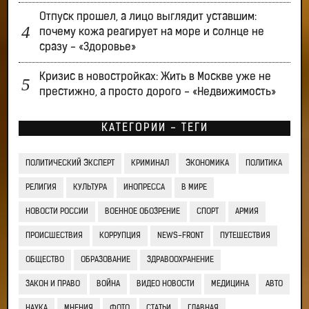
Отпуск прошел, а лицо выглядит уставшим:
почему кожа реагирует на море и солнце не
сразу - «Здоровье»
Кризис в новостройках: Жить в Москве уже не
престижно, а просто дорого - «Недвижимость»
КАТЕГОРИИ - ТЕГИ
ПОЛИТИЧЕСКИЙ ЭКСПЕРТ
КРИМИНАЛ
ЭКОНОМИКА
ПОЛИТИКА
РЕЛИГИЯ
КУЛЬТУРА
ИНОПРЕССА
В МИРЕ
НОВОСТИ РОССИИ
ВОЕННОЕ ОБОЗРЕНИЕ
СПОРТ
АРМИЯ
ПРОИСШЕСТВИЯ
КОРРУПЦИЯ
NEWS-FRONT
ПУТЕШЕСТВИЯ
ОБЩЕСТВО
ОБРАЗОВАНИЕ
ЗДРАВООХРАНЕНИЕ
ЗАКОН И ПРАВО
ВОЙНА
ВИДЕО НОВОСТИ
МЕДИЦИНА
АВТО
НАУКА
МНЕНИЯ
ФОТО
СТАТЬИ
ГЛАВНАЯ