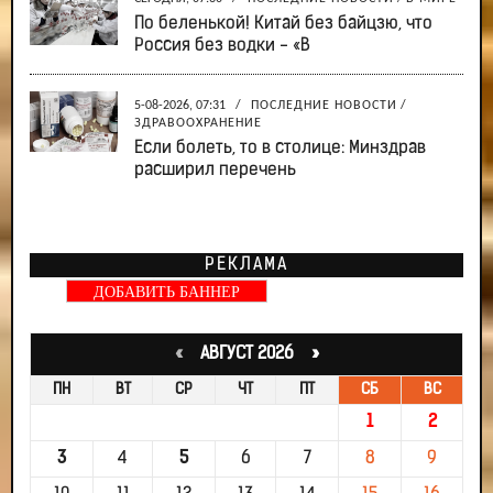
По беленькой! Китай без байцзю, что
Россия без водки - «В
5-08-2026, 07:31
/
ПОСЛЕДНИЕ НОВОСТИ
/
ЗДРАВООХРАНЕНИЕ
Если болеть, то в столице: Минздрав
расширил перечень
РЕКЛАМА
ДОБАВИТЬ БАННЕР
«
АВГУСТ 2026 »
ПН
ВТ
СР
ЧТ
ПТ
СБ
ВС
1
2
3
4
5
6
7
8
9