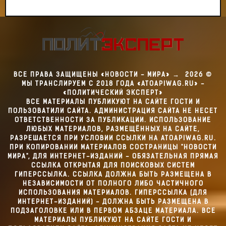
ВСЕ ПРАВА ЗАЩИЩЕНЫ «НОВОСТИ - МИРА»
→
2026
©
МЫ ТРАНСЛИРУЕМ С 2018 ГОДА «ATOAPIWAG.RU» -
«ПОЛИТИЧЕСКИЙ ЭКСПЕРТ»
ВСЕ МАТЕРИАЛЫ ПУБЛИКУЮТ НА САЙТЕ ГОСТИ И
ПОЛЬЗОВАТИЛИ САЙТА. АДМИНИСТРАЦИЯ САЙТА НЕ НЕСЕТ
ОТВЕТСТВЕННОСТИ ЗА ПУБЛИКАЦИИ. ИСПОЛЬЗОВАНИЕ
ЛЮБЫХ МАТЕРИАЛОВ, РАЗМЕЩЁННЫХ НА САЙТЕ,
РАЗРЕШАЕТСЯ ПРИ УСЛОВИИ ССЫЛКИ НА ATOAPIWAG.RU.
ПРИ КОПИРОВАНИИ МАТЕРИАЛОВ СОСТРАНИЦЫ "НОВОСТИ
МИРА", ДЛЯ ИНТЕРНЕТ-ИЗДАНИЙ - ОБЯЗАТЕЛЬНАЯ ПРЯМАЯ
ССЫЛКА ОТКРЫТАЯ ДЛЯ ПОИСКОВЫХ СИСТЕМ
ГИПЕРССЫЛКА. ССЫЛКА ДОЛЖНА БЫТЬ РАЗМЕЩЕНА В
НЕЗАВИСИМОСТИ ОТ ПОЛНОГО ЛИБО ЧАСТИЧНОГО
ИСПОЛЬЗОВАНИЯ МАТЕРИАЛОВ. ГИПЕРССЫЛКА (ДЛЯ
ИНТЕРНЕТ-ИЗДАНИЙ) - ДОЛЖНА БЫТЬ РАЗМЕЩЕНА В
ПОДЗАГОЛОВКЕ ИЛИ В ПЕРВОМ АБЗАЦЕ МАТЕРИАЛА. ВСЕ
МАТЕРИАЛЫ ПУБЛИКУЮТ НА САЙТЕ ГОСТИ И