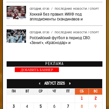
СЕГОДНЯ, 07:30
/
ПОСЛЕДНИЕ НОВОСТИ
/
СПОРТ
Хоккей без правил: ИИХФ под
аплодисменты скандинавов и
СЕГОДНЯ, 07:30
/
ПОСЛЕДНИЕ НОВОСТИ
/
СПОРТ
Российский футбол в период СВО:
«Зенит», «Краснодар» и
РЕКЛАМА
ДОБАВИТЬ БАННЕР
«
АВГУСТ 2026 »
ПН
ВТ
СР
ЧТ
ПТ
СБ
ВС
1
2
3
4
5
6
7
8
9