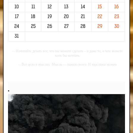
10
11
12
13
14
15
16
17
18
19
20
21
22
23
24
25
26
27
28
29
30
31
-- Начинайте делать все, что вы можете сделать – и даже то, о чем можете
хотя бы мечтать.
-- Все дело в мыслях. Мысль — начало всего. И мыслями можно
управлять. И поэтому главное дело совершенствования: работать над
мыслями.
-- Идите уверенно по направлению к мечте. Живите той жизнью, которую
вы сами себе придумали.
-- Самое большое богатство — это ум. Самая большая нищета — глупость.
Из всех страхов самый пугающий — самолюбование.
-- Лучшее, что можно сделать с хорошим советом, это пропустить его
мимо ушей. Он никогда не бывает полезен никому, кроме того, кто его дал.
-- Люблю давать советы и очень не люблю, когда их дают мне.