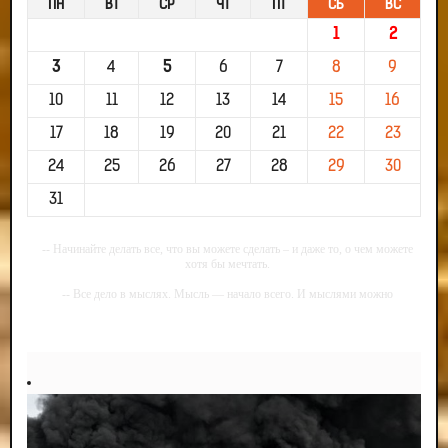
ПН
ВТ
СР
ЧТ
ПТ
СБ
ВС
1
2
3
4
5
6
7
8
9
10
11
12
13
14
15
16
17
18
19
20
21
22
23
24
25
26
27
28
29
30
31
-- Начинайте делать все, что вы можете сделать – и даже то, о чем можете
хотя бы мечтать.
-- Все дело в мыслях. Мысль — начало всего. И мыслями можно
управлять. И поэтому главное дело совершенствования: работать над
мыслями.
-- Идите уверенно по направлению к мечте. Живите той жизнью, которую
вы сами себе придумали.
-- Самое большое богатство — это ум. Самая большая нищета — глупость.
Из всех страхов самый пугающий — самолюбование.
-- Лучшее, что можно сделать с хорошим советом, это пропустить его