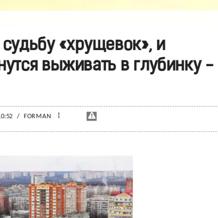
 судьбу «хрущевок», и
утся выживать в глубинку -
¦
10:52
/
FORMAN