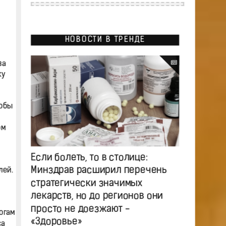
НОВОСТИ В ТРЕНДЕ
за
ку
тобы
ом
Если болеть, то в столице:
Минздрав расширил перечень
лей.
стратегически значимых
лекарств, но до регионов они
просто не доезжают -
огам
«Здоровье»
са