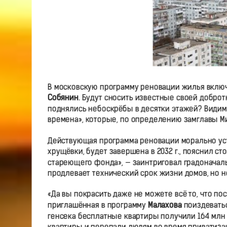
В московскую программу реновации жилья включа
Собянин
. Будут сносить известные своей добро
поднялись небоскрёбы в десятки этажей? Видим
времена», которые, по определению замглавы 
Действующая программа реновации морально уст
хрущёвки, будет завершена в 2032 г., пояснил ст
стареющего фонда», — заинтриговал градоначаль
продлевает технический срок жизни домов, но 
«Да вы покрасить даже не можете всё то, что по
приглашённая в программу
Малахова
поиздеваться
генсека бесплатные квартиры получили 164 млн 