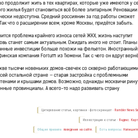
во продолжит жить в тех квартирах, которые уже имеются у с
го жилья будет становиться всё более элитарным. Реновации 
чески недоступна. Средний россиянин за год работы сможет
 Так что о расширении всем, кроме Москвы, придётся забыть.
ится проблема крайнего износа сетей ЖКХ, жизнь наступит
овь станет самым актуальным. Ожидать иного не стоит. Планы
анные инвестиции больше похожи на фельетон. Иностранный
инская компания Fortum из Тюмени. Так с чего он вдруг верн
кве тысячи новеньких домов-свечек со скверно работающим
сей остальной стране — старая застройка с проблемными
стенами и крышами домов. Возможно, однажды москвичи рину
ённые провинциалы. А всего-то надо развивать страну
Цитирование статьи, картинки - фото скриншот -
Rambler News Se
Иллюстрация к статье -
Яндекс. Карт
Общие правила
поведения на сайте.
Есть вопросы.
Напишите