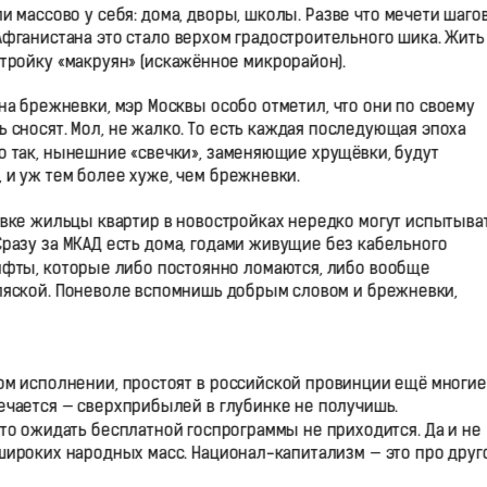
и массово у себя: дома, дворы, школы. Разве что мечети шаго
Афганистана это стало верхом градостроительного шика. Жить
тройку «макруян» (искажённое микрорайон).
а брежневки, мэр Москвы особо отметил, что они по своему
 сносят. Мол, не жалко. То есть каждая последующая эпоха
то так, нынешние «свечки», заменяющие хрущёвки, будут
е, и уж тем более хуже, чем брежневки.
вке жильцы квартир в новостройках нередко могут испытыва
Сразу за МКАД есть дома, годами живущие без кабельного
ифты, которые либо постоянно ломаются, либо вообще
оляской. Поневоле вспомнишь добрым словом и брежневки,
ном исполнении, простоят в российской провинции ещё многие
мечается — сверхприбылей в глубинке не получишь.
что ожидать бесплатной госпрограммы не приходится. Да и не
широких народных масс. Национал-капитализм — это про друг