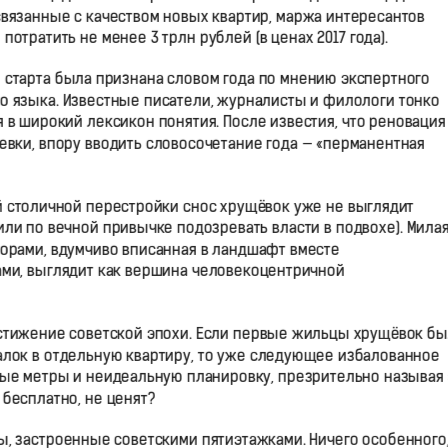
связанные с качеством новых квартир, маржа интересантов
потратить не менее 3 трлн рублей (в ценах 2017 года).
о старта была признана словом года по мнению экспертного
го языка. Известные писатели, журналисты и филологи тонко
 в широкий лексикон понятия. После известия, что реновация
вки, впору вводить словосочетание года — «перманентная
ой столичной перестройки снос хрущёвок уже не выглядит
ли по вечной привычке подозревать власти в подвохе). Милая
ворами, вдумчиво вписанная в ландшафт вместе
ми, выглядит как вершина человекоцентричной
стижение советской эпохи. Если первые жильцы хрущёвок б
алок в отдельную квартиру, то уже следующее избалованное
ые метры и неидеальную планировку, презрительно называя 
 бесплатно, не ценят?
, застроенные советскими пятиэтажками. Ничего особенного