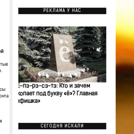
РЕКЛАМА У НАС
ей
отые
.
Ё-пэ-рэ-сэ-тэ: Кто и зачем
осы
копает под букву «ё»? Главная
онта
«фишка»
я
СЕГОДНЯ ИСКАЛИ