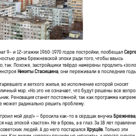
т 9- и 12-этажки 1960−1970 годов постройки, пообещал
Серг
тностью дома брежневской эпохи ради того, чтобы ввысь
о, так. Похоже, застройщики твёрдо намерены продлить «зол
Минстроя
Никиты Стасишина
, они переживали в последние годы
аревшего и ветхого жилья, во исполнение которой сносят
оличный мэр. «Но это не означает, что будут решены все вопр
ник. Реновация станет постоянной, так как программа капрем
не может радикально решить проблему.
строил мой дед!» — бросила как-то в сердцах внучка
Брежнева
,
 над эпохой «застоя». Не в бровь, а в глаз. За 18 лет правлени
советских людей. А до него постарался
Хрущёв
. Только эти