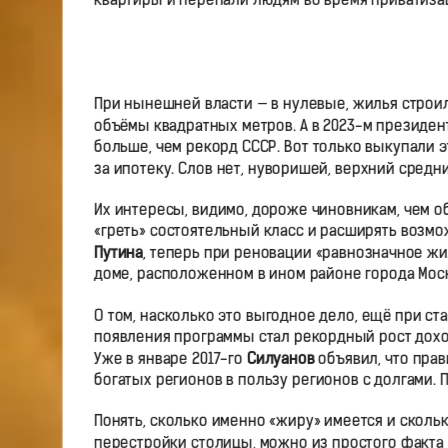
квартиры и перепали людям во время приватизаци
При нынешней власти — в нулевые, жилья строи
объёмы квадратных метров. А в 2023-м президент
больше, чем рекорд СССР. Вот только выкупали 
за ипотеку. Слов нет, нуворишей, верхний средни
Их интересы, видимо, дороже чиновникам, чем об
«греть» состоятельный класс и расширять возмо
Путина
, теперь при реновации «равнозначное 
доме, расположенном в ином районе города Москв
О том, насколько это выгодное дело, ещё при с
появления программы стал рекордный рост доходов
Уже в январе 2017-го
Силуанов
объявил, что пра
богатых регионов в пользу регионов с долгами. 
Понять, сколько именно «жиру» имеется и сколь
перестройки столицы, можно из простого факта