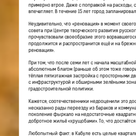
примерно втрое. Даже с поправкой на расходы, 
впечатляет. В течение 15 лет город запланировал 
Неудивительно, что «реновация» в момент своег
совета при Центре творческого развития русско
прочувствовали своеобразие этого ворвавшегося
продолжится и распространится ещё и на брежне
реновация».
При том, что после семи лет с начала масштабн
абсолютным благом (раньше об этом тоже говори
тёплая пятиэтажная застройка с просторными д
с инфраструктурой и обширными зелёными зона
градостроительной политики.
Кажется, соотечественники недооценили это до
несказанно рады переезду из бараков и коммун
поколение фыркало на недостаточные квадратн
добротное жильё «хрущобами». То, что достаётся
Любопытный факт: в Кабуле есть целые кварталы