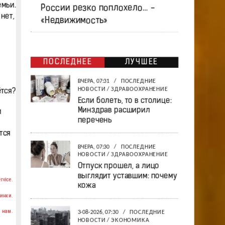
емьи.
России резко поплохело… -
нет,
«Недвижимость»
ПОСЛЕДНЕЕ
ЛУЧШЕЕ
ВЧЕРА, 07:31
/
ПОСЛЕДНИЕ
НОВОСТИ
/
ЗДРАВООХРАНЕНИЕ
ётся?
Если болеть, то в столице:
Минздрав расширил
и
перечень
тся
ВЧЕРА, 07:30
/
ПОСЛЕДНИЕ
НОВОСТИ
/
ЗДРАВООХРАНЕНИЕ
Отпуск прошел, а лицо
выглядит уставшим: почему
rvice.
кожа
инки.
 нам.
3-08-2026, 07:30
/
ПОСЛЕДНИЕ
НОВОСТИ
/
ЭКОНОМИКА