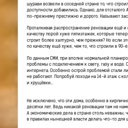
шурави возвели в соседней стране то, что строил
доступности добавились. Однако, для отсталого 
по-прежнему престижно и дорого. Называют зас
Проталкивая распространение реновации ещё и н
качеству порой хуже пятиэтажек, которые теперь
строит более халтурно, чем прежняя? Но если э
по качеству ещё хуже, чем то, что строили в 90-
По данным СМИ, при вполне нормальной планиро
проблемы с подключением к свету, газу и воде. 
интернета. Особенно острой проблемой стали л
не работают. Попробуй походи на 14-й этаж с к
и хрущёвки…
Не исключено, что эти дома, особенно в кирпич
десятки лет. Ведь никакой реновации там не на
А экономические дела в стране столь неважны, 
в правилах нынешней власти делать что-то для 