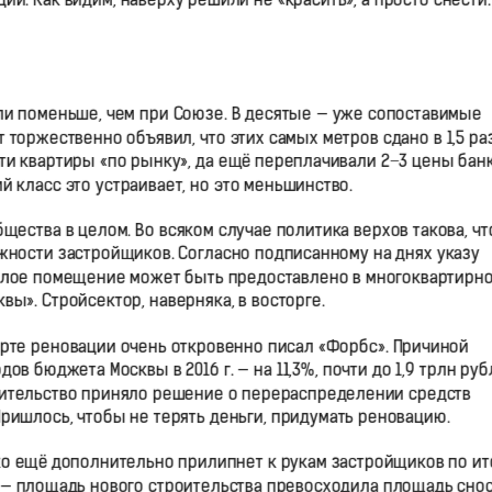
и. Как видим, наверху решили не «красить», а просто снести.
ли поменьше, чем при Союзе. В десятые — уже сопоставимые
 торжественно объявил, что этих самых метров сдано в 1,5 ра
эти квартиры «по рынку», да ещё переплачивали 2−3 цены бан
й класс это устраивает, но это меньшинство.
щества в целом. Во всяком случае политика верхов такова, ч
жности застройщиков. Согласно подписанному на днях указу
жилое помещение может быть предоставлено в многоквартирн
ы». Стройсектор, наверняка, в восторге.
тарте реновации очень откровенно писал «Форбс». Причиной
 бюджета Москвы в 2016 г. — на 11,3%, почти до 1,9 трлн руб
вительство приняло решение о перераспределении средств
Пришлось, чтобы не терять деньги, придумать реновацию.
ко ещё дополнительно прилипнет к рукам застройщиков по ит
 — площадь нового строительства превосходила площадь сно