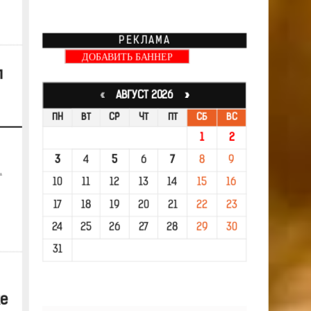
РЕКЛАМА
ДОБАВИТЬ БАННЕР
л
«
АВГУСТ 2026 »
ПН
ВТ
СР
ЧТ
ПТ
СБ
ВС
1
2
3
4
5
6
7
8
9
.
10
11
12
13
14
15
16
17
18
19
20
21
22
23
24
25
26
27
28
29
30
31
же