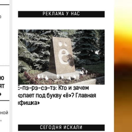
РЕКЛАМА У НАС
о
ую
ят
Ё-пэ-рэ-сэ-тэ: Кто и зачем
»
копает под букву «ё»? Главная
«фишка»
сной
.
СЕГОДНЯ ИСКАЛИ