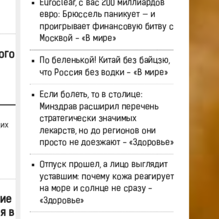
Euroclear, с вас 200 миллиардов
евро: Брюссель паникует — и
проигрывает финансовую битву с
Москвой - «В мире»
ого
По беленькой! Китай без байцзю,
что Россия без водки - «В мире»
Если болеть, то в столице:
Минздрав расширил перечень
стратегически значимых
щих
лекарств, но до регионов они
просто не доезжают - «Здоровье»
Отпуск прошел, а лицо выглядит
уставшим: почему кожа реагирует
на море и солнце не сразу -
ние
«Здоровье»
я в