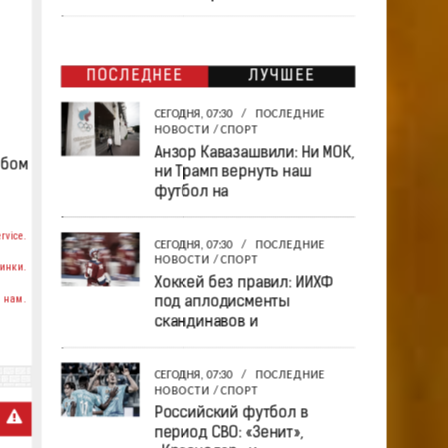
ПОСЛЕДНЕЕ
ЛУЧШЕЕ
СЕГОДНЯ, 07:30
/
ПОСЛЕДНИЕ
НОВОСТИ
/
СПОРТ
Анзор Кавазашвили: Ни МОК,
юбом
ни Трамп вернуть наш
футбол на
rvice.
СЕГОДНЯ, 07:30
/
ПОСЛЕДНИЕ
НОВОСТИ
/
СПОРТ
инки.
Хоккей без правил: ИИХФ
 нам.
под аплодисменты
скандинавов и
СЕГОДНЯ, 07:30
/
ПОСЛЕДНИЕ
НОВОСТИ
/
СПОРТ
Российский футбол в
период СВО: «Зенит»,