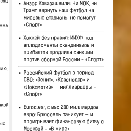
сяц,
Анзор Кавазашвили: Ни МОК, ни
Трамп вернуть наш футбол на
мировые стадионы не помогут -
«Спорт»
мма.
Хоккей без правил: ИИХФ под
аплодисменты скандинавов и
прибалтов продлила санкции
против сборной России - «Спорт»
нию,
Российский футбол в период
СВО: «Зенит», «Краснодар» и
«Локомотив» — миллиардеры -
«Спорт»
акой
Euroclear, с вас 200 миллиардов
евро: Брюссель паникует — и
проигрывает финансовую битву с
рых
Москвой - «В мире»