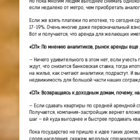
Но пока многим людям выгоднее снимать одноком
если недалеко от метро, чем приобретать анало
Если же взять платежи по ипотеке, то сегодня с
17−19%. Очень многие даже первоначальный взнос
Вот и получается, что аренда для желающих име
«СП»: По мнению аналитиков, рынок аренды еще л
— Ничего удивительного в этом нет, если учест
ждут, что снизится банковская ставка, тогда ип
на жилье, как считают аналитики, подрастут. И в
недвижимость для большой части наших согражда
«СП»: Возвращаясь к доходным домам, почему, на
— Если сдавать квартиры по средней арендной сто
Получается, компания-застройщик вернет вложенн
шаг — ей куда выгоднее и быстрее продавать кв
Пока государство не пришло к идее таких домов
слоев населения, скажем, молодых специалистов