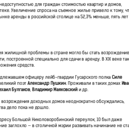
недоступностью для граждан стоимостью квартир и домов,
еке. Увеличение спроса на съемное жилье привело к тому, ч
нке аренды в российской столице на 52,3% меньше, пять лет
ния жилищной проблемы в стране могло бы стать возрождени
, построенной специально для сдачи в аренду. В ХIX веке та
ложения средств.
надлежавшем офицеру лейб-гвардии Гусарского полка
Силе
 великий поэт
Александр Пушкин
. Проживали в таких домах
Ива
ихаил Булгаков
,
Владимир Маяковский
и др.
ы возрождения доходных домов неоднократно обсуждались,
ва дело пока не дошло.
 адресу Большой Николоворобинский переулок, 10 был даже
ние заглохло — в столичной мэрии развивать начинание не ст