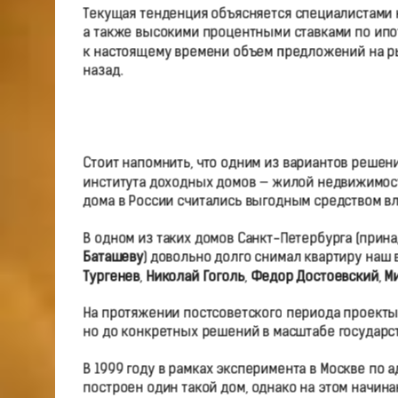
Текущая тенденция объясняется специалистами 
а также высокими процентными ставками по ипот
к настоящему времени объем предложений на ры
назад.
Стоит напомнить, что одним из вариантов реше
института доходных домов — жилой недвижимости
дома в России считались выгодным средством в
В одном из таких домов Санкт-Петербурга (при
Баташеву
) довольно долго снимал квартиру наш
Тургенев
,
Николай Гоголь
,
Федор Достоевский
,
М
На протяжении постсоветского периода проект
но до конкретных решений в масштабе государст
В 1999 году в рамках эксперимента в Москве по
построен один такой дом, однако на этом начина