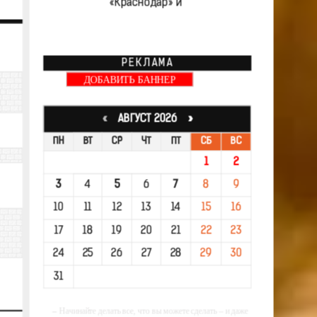
«Краснодар» и
РЕКЛАМА
ДОБАВИТЬ БАННЕР
«
АВГУСТ 2026 »
ПН
ВТ
СР
ЧТ
ПТ
СБ
ВС
1
2
3
4
5
6
7
8
9
10
11
12
13
14
15
16
17
18
19
20
21
22
23
24
25
26
27
28
29
30
31
-- Начинайте делать все, что вы можете сделать – и даже