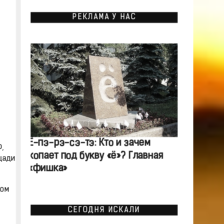
РЕКЛАМА У НАС
Ё-пэ-рэ-сэ-тэ: Кто и зачем
,
копает под букву «ё»? Главная
щади
«фишка»
ном
СЕГОДНЯ ИСКАЛИ