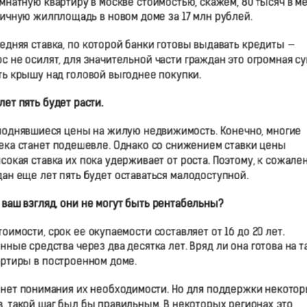
натную квартиру в Москве стоимостью, скажем, 80 тысяч в ме
гичную жилплощадь в новом доме за 17 млн рублей.
редняя ставка, по которой банки готовы выдавать кредиты —
 не осилят, для значительной части граждан это огромная су
ть крышу над головой выгоднее покупки.
ет пять будет расти.
ь поднявшиеся цены на жилую недвижимость. Конечно, многие
отека станет подешевле. Однако со снижением ставки цены
ысокая ставка их пока удерживает от роста. Поэтому, к сожале
н еще лет пять будет оставаться малодоступной.
 ваш взгляд, они не могут быть рентабельны?
имости, срок ее окупаемости составляет от 16 до 20 лет.
ые средства через два десятка лет. Вряд ли она готова на т
артиры в построенном доме.
, нет понимания их необходимости. Но для поддержки некото
, такой шаг был бы правильным. В некоторых регионах это