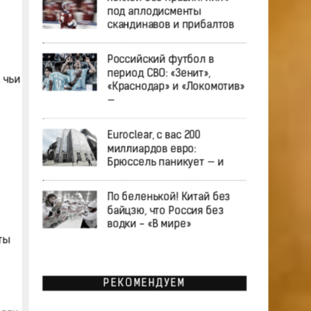
под аплодисменты
скандинавов и прибалтов
Российский футбол в
период СВО: «Зенит»,
 чьи
«Краснодар» и «Локомотив»
—
Euroclear, с вас 200
миллиардов евро:
Брюссель паникует — и
По беленькой! Китай без
байцзю, что Россия без
водки - «В мире»
ты
РЕКОМЕНДУЕМ