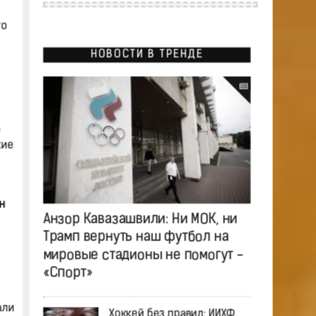
то
НОВОСТИ В ТРЕНДЕ
е
кие
н
Анзор Кавазашвили: Ни МОК, ни
Трамп вернуть наш футбол на
мировые стадионы не помогут -
«Спорт»
али
Хоккей без правил: ИИХФ