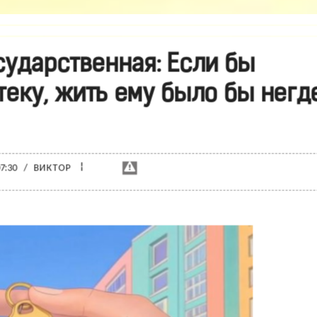
ударственная: Если бы
теку, жить ему было бы негд
¦
07:30
/
ВИКТОР