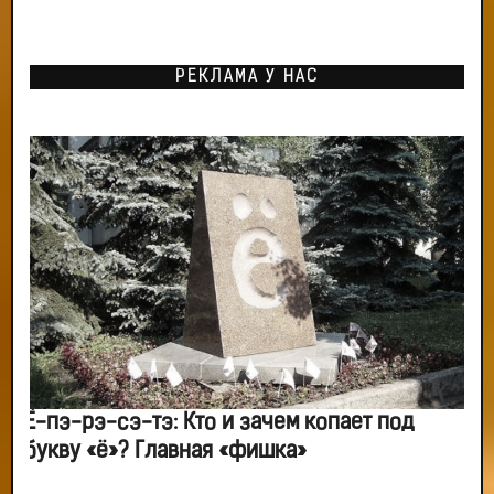
РЕКЛАМА У НАС
Ё-пэ-рэ-сэ-тэ: Кто и зачем копает под
букву «ё»? Главная «фишка»