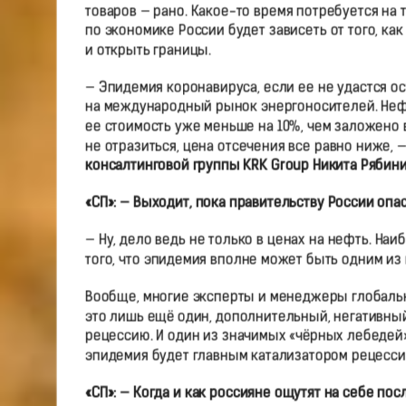
товаров — рано. Какое-то время потребуется на 
по экономике России будет зависеть от того, ка
и открыть границы.
— Эпидемия коронавируса, если ее не удастся ос
на международный рынок энергоносителей. Нефт
ее стоимость уже меньше на 10%, чем заложено 
не отразиться, цена отсечения все равно ниже,
консалтинговой группы KRK Group Никита Рябин
«СП»: — Выходит, пока правительству России опа
— Ну, дело ведь не только в ценах на нефть. Н
того, что эпидемия вполне может быть одним из
Вообще, многие эксперты и менеджеры глобальн
это лишь ещё один, дополнительный, негативн
рецессию. И один из значимых «чёрных лебедей» 
эпидемия будет главным катализатором рецесси
«СП»: — Когда и как россияне ощутят на себе по