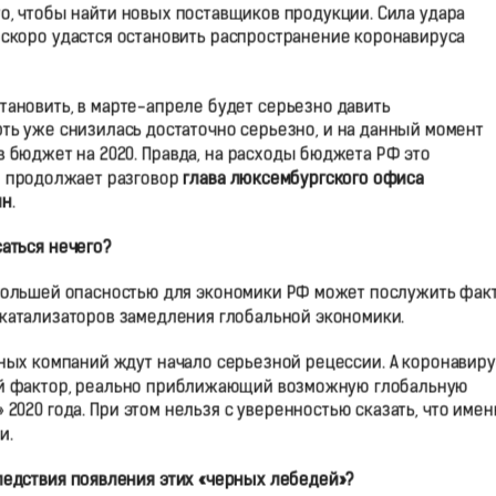
то, чтобы найти новых поставщиков продукции. Сила удара
к скоро удастся остановить распространение коронавируса
тановить, в марте-апреле будет серьезно давить
ь уже снизилась достаточно серьезно, и на данный момент
в бюджет на 2020. Правда, на расходы бюджета РФ это
 — продолжает разговор
глава люксембургского офиса
ин
.
саться нечего?
аибольшей опасностью для экономики РФ может послужить фак
 катализаторов замедления глобальной экономики.
ых компаний ждут начало серьезной рецессии. А коронавиру
ый фактор, реально приближающий возможную глобальную
2020 года. При этом нельзя с уверенностью сказать, что имен
и.
следствия появления этих «черных лебедей»?