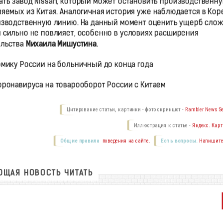
ать завод Nissan, который может остановить производственн
яемых из Китая. Аналогичная история уже наблюдается в Кор
изводственную линию. На данный момент оценить ущерб слож
и сильно не повлияет, особенно в условиях расширения
ельства
Михаила Мишустина
.
омику России на больничный до конца года
оронавируса на товарооборот России с Китаем
Цитирование статьи, картинки - фото скриншот -
Rambler News Se
Иллюстрация к статье -
Яндекс. Карт
Общие правила
поведения на сайте.
Есть вопросы.
Напишите
ЩАЯ НОВОСТЬ ЧИТАТЬ