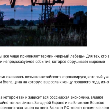
ы все чаще применяют термин «черный лебедь». Для тех, кто
е и непредсказуемое событие, которое обрушивает мировые
ем» оказалась вспышка китайского коронавируса, который уж
 Brent, цена на которую выросла к концу прошлого года, из-з
а котором так и зависит вся российская экономика, влияют
айно теплая зима в Западной Европе и на Ближнем Востоке
одного газа, и цен на него. Бюджет РФ теряет огромные день