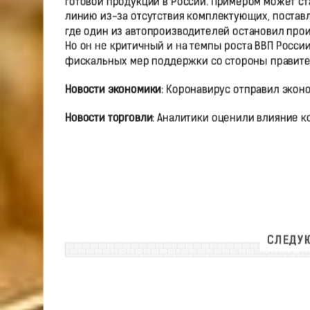
готовой продукции в России. Примером может ст
линию из-за отсутствия комплектующих, поставл
где один из автопроизводителей остановил про
Но он не критичный и на темпы роста ВВП Росси
фискальных мер поддержки со стороны правит
Новости экономики
: Коронавирус отправил экон
Новости торговли
: Аналитики оценили влияние к
СЛЕДУЮ