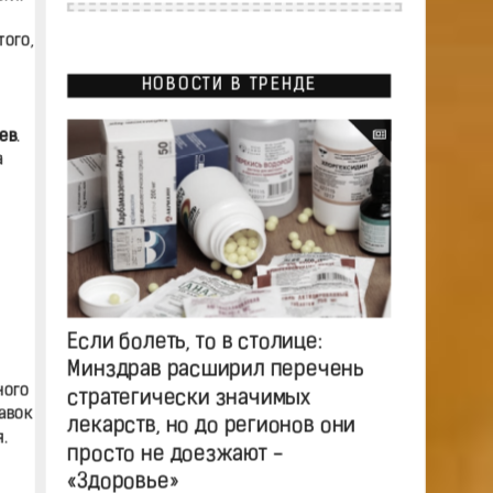
ого,
НОВОСТИ В ТРЕНДЕ
ев
.
а
Если болеть, то в столице:
Минздрав расширил перечень
ного
стратегически значимых
авок
лекарств, но до регионов они
.
просто не доезжают -
«Здоровье»