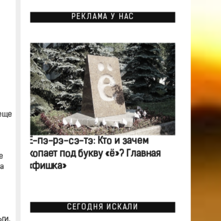
РЕКЛАМА У НАС
 еще
Ё-пэ-рэ-сэ-тэ: Кто и зачем
копает под букву «ё»? Главная
е
«фишка»
а
СЕГОДНЯ ИСКАЛИ
ги.