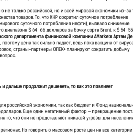
 не только российской, но и всей мировой экономики из-за т
ества товаров. То, что КНР сократил суточное потребление
 мирового суточного потребления нефти), вызвало снижение
 диапазона $ 64−66 долларов за бочку сорта Brent, к $ 54−55
еского департамента финансовой компании AMarkets Артем Де
поэтому цена так сильно падает, ведь пока вакцина от вирус
ировок, страны-партнеры ОПЕК+ планируют сократить добычу
вопрос.
ть и дальше продолжит дешеветь, то как это повлияет
ля российской экономики, так как бюджет и Фонд националь
тедолларов. Еще один негативный фактор — прекращение пост
 на то, что они не представляют никакой угрозы для населения
регионах. Но говорить о массовом росте цен на все категории