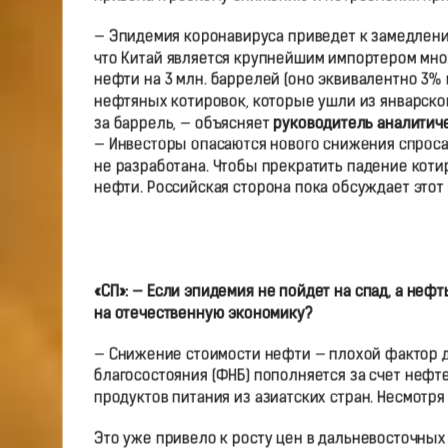
— Эпидемия коронавируса приведет к замедлению
что Китай является крупнейшим импортером множ
нефти на 3 млн. баррелей (оно эквивалентно 3%
нефтяных котировок, которые ушли из январского
за баррель, — объясняет
руководитель аналитич
— Инвесторы опасаются нового снижения спроса, 
не разработана. Чтобы прекратить падение кот
нефти. Российская сторона пока обсуждает этот 
«СП»: — Если эпидемия не пойдет на спад, а неф
на отечественную экономику?
— Снижение стоимости нефти — плохой фактор д
благосостояния (ФНБ) пополняется за счет неф
продуктов питания из азиатских стран. Несмотря
Это уже привело к росту цен в дальневосточных 