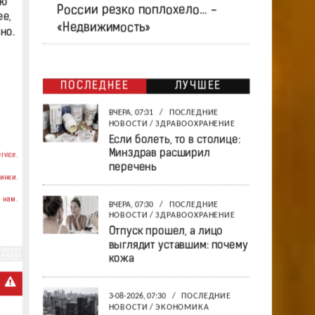
ую
России резко поплохело… -
ее,
«Недвижимость»
но.
ПОСЛЕДНЕЕ
ЛУЧШЕЕ
ВЧЕРА, 07:31
/
ПОСЛЕДНИЕ
НОВОСТИ
/
ЗДРАВООХРАНЕНИЕ
Если болеть, то в столице:
Минздрав расширил
rvice.
перечень
инки.
 нам.
ВЧЕРА, 07:30
/
ПОСЛЕДНИЕ
НОВОСТИ
/
ЗДРАВООХРАНЕНИЕ
Отпуск прошел, а лицо
выглядит уставшим: почему
кожа
3-08-2026, 07:30
/
ПОСЛЕДНИЕ
НОВОСТИ
/
ЭКОНОМИКА