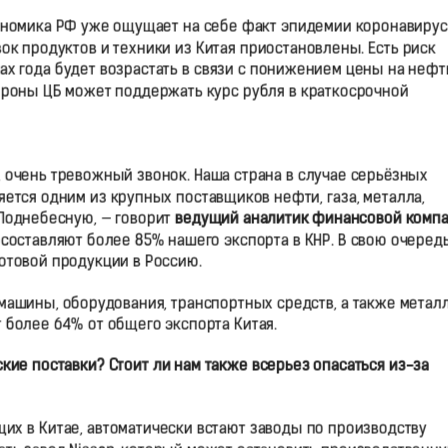
кономика РФ уже ощущает на себе факт эпидемии коронавирус
ок продуктов и техники из Китая приостановлены. Есть риск
х года будет возрастать в связи с понижением цены на нефть
ороны ЦБ может поддержать курс рубля в краткосрочной
 очень тревожный звонок. Наша страна в случае серьёзных
яется одним из крупных поставщиков нефти, газа, металла,
Поднебесную, — говорит
ведущий аналитик финансовой комп
 составляют более 85% нашего экспорта в КНР. В свою очередь
отовой продукции в Россию.
 машины, оборудования, транспортных средств, а также метал
т более 64% от общего экспорта Китая.
ские поставки? Стоит ли нам также всерьез опасаться из-за
их в Китае, автоматически встают заводы по производству