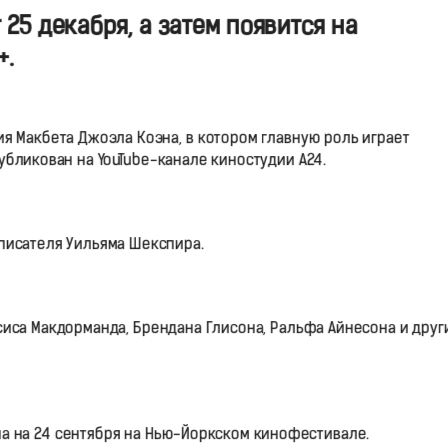
25 декабря, а затем появится на
+.
я Макбета Джоэла Коэна, в котором главную роль играет
убликован на YouTube-канале киностудии A24.
 писателя Уильяма Шекспира.
иса Макдорманда, Брендана Глисона, Ральфа Айнесона и друг
на на 24 сентября на Нью-Йоркском кинофестивале.