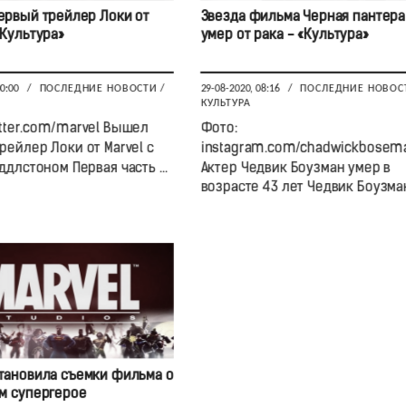
рвый трейлер Локи от
Звезда фильма Черная пантера
«Культура»
умер от рака - «Культура»
00:00
/
ПОСЛЕДНИЕ НОВОСТИ
/
29-08-2020, 08:16
/
ПОСЛЕДНИЕ НОВОС
КУЛЬТУРА
itter.com/marvel Вышел
Фото:
рейлер Локи от Marvel с
instagram.com/chadwickbosem
длстоном Первая часть ...
Актер Чедвик Боузман умер в
возрасте 43 лет Чедвик Боузман, 
становила съемки фильма о
м супергерое