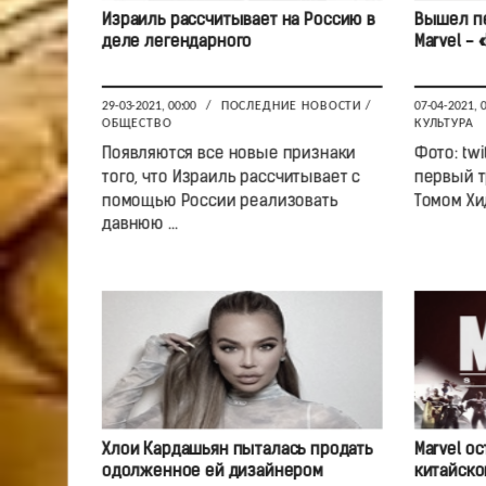
Израиль рассчитывает на Россию в
Вышел пе
деле легендарного
Marvel - 
29-03-2021, 00:00
/
ПОСЛЕДНИЕ НОВОСТИ
/
07-04-2021, 
ОБЩЕСТВО
КУЛЬТУРА
Появляются все новые признаки
Фото: tw
того, что Израиль рассчитывает с
первый т
помощью России реализовать
Томом Хид
давнюю ...
Хлои Кардашьян пыталась продать
Marvel о
одолженное ей дизайнером
китайско