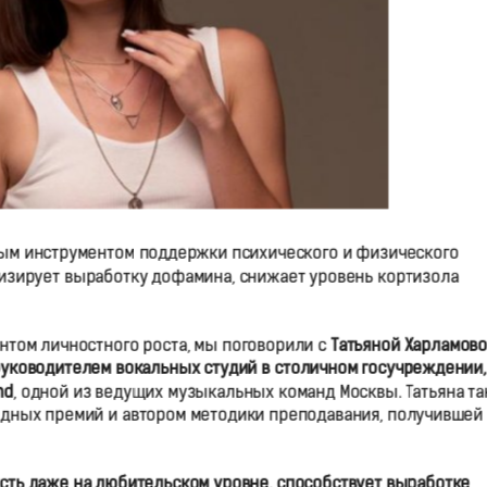
ным инструментом поддержки психического и физического
ивизирует выработку дофамина, снижает уровень кортизола
ентом личностного роста, мы поговорили с
Татьяной Харламов
руководителем вокальных студий в
столичном
госучреждени
и
,
nd
, одной из ведущих музыкальных команд Москвы. Татьяна т
одных премий и автором методики преподавания, получившей
пусть даже на любительском уровне, способствует выработке