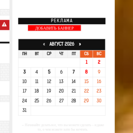
РЕКЛАМА
ДОБАВИТЬ БАННЕР
«
АВГУСТ 2026 »
ПН
ВТ
СР
ЧТ
ПТ
СБ
ВС
1
2
3
4
5
6
7
8
9
10
11
12
13
14
15
16
17
18
19
20
21
22
23
24
25
26
27
28
29
30
31
-- Начинайте делать все, что вы можете сделать – и даже
то, о чем можете хотя бы мечтать.