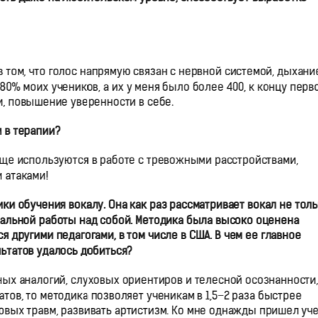
 в том, что голос напрямую связан с нервной системой, дыхани
0% моих учеников, а их у меня было более 400, к концу перв
, повышение уверенности в себе.
 в терапии?
чаще используются в работе с тревожными расстройствами,
 атаками!
и обучения вокалу. Она как раз рассматривает вокал не тол
ональной работы над собой. Методика была высоко оценена
другими педагогами, в том числе в США. В чем ее главное
льтатов удалось добиться?
ных аналогий, слуховых ориентиров и телесной осознанности,
атов, то методика позволяет ученикам в 1,5−2 раза быстрее
овых травм, развивать артистизм. Ко мне однажды пришел уч