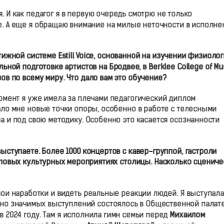
 И как педагог я в первую очередь смотрю не только
не. А еще я обращаю внимание на милые неточности в исполне
ной системе Estill Voice, основанной на изучении физиолог
ной подготовке артистов на Бродвее, в Berklee College of Mus
ов по всему миру. Что дало
в
ам это обучение?
 момент я уже имела за плечами педагогический диплом
ало мне новые точки опоры, особенно в работе с телесными
 и под свою методику. Особенно это касается осознанности
ыступаете. Более 1000 концертов с кавер-группой, гастроли
 топовых культурных мероприятиях столицы. Насколько сценич
мои наработки и видеть реальные реакции людей. Я выступала
нно значимых выступлений состоялось в Общественной палат
 2024 году. Там я исполнила гимн семьи перед
Михаилом