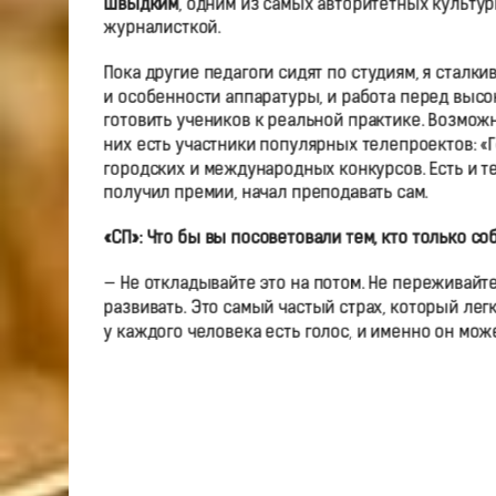
Швыдким
, одним из самых авторитетных культу
журналисткой.
Пока другие педагоги сидят по студиям, я сталк
и особенности аппаратуры, и работа перед выс
готовить учеников к реальной практике. Возмож
них есть участники популярных телепроектов: «Г
городских и международных конкурсов. Есть и те,
получил премии, начал преподавать сам.
«СП»:
Что бы
в
ы посоветовали тем, кто только со
— Не откладывайте это на потом. Не переживайте, 
развивать. Это самый частый страх, который ле
у каждого человека есть голос, и именно он мож