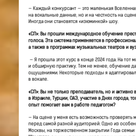
— Каждый конкурсант — это маленькая Вселенная.
на вокальные данные, но и на честность на сце
Иногда они становятся «изюминкой» шоу.
«СП»:
Вы прошли международное обучение престиж
голоса. Эта система применяется в профессиональ
а также в программах музыкальных театров и вуз
— Я прошла этот курс в конце 2024 года. На тот
и обширную практику. Тем не менее, обучение д
ощущениями. Некоторые подходы я адаптировала
в вокале.
«СП»:
Вы не только преподаватель, но и активно в
в Израиле, Турции, ОАЭ, участие в Днях города,
опыт помогает
в
ам в работе педагогом?
— На сцене у меня есть возможность проверять 
перед самой разной аудиторией. Одно из особе
Москвы, на торжественном закрытии Года семьи в