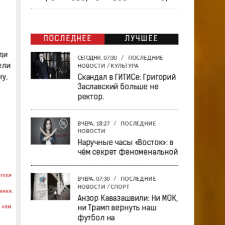
ПОСЛЕДНЕЕ
ЛУЧШЕЕ
ди
СЕГОДНЯ, 07:30
/
ПОСЛЕДНИЕ
ели
НОВОСТИ
/
КУЛЬТУРА
у,
Скандал в ГИТИСе: Григорий
Заславский больше не
ректор.
ВЧЕРА, 18:27
/
ПОСЛЕДНИЕ
НОВОСТИ
Наручные часы «Восток»: в
чём секрет феноменальной
rvice.
ВЧЕРА, 07:30
/
ПОСЛЕДНИЕ
НОВОСТИ
/
СПОРТ
инки.
Анзор Кавазашвили: Ни МОК,
 нам.
ни Трамп вернуть наш
футбол на