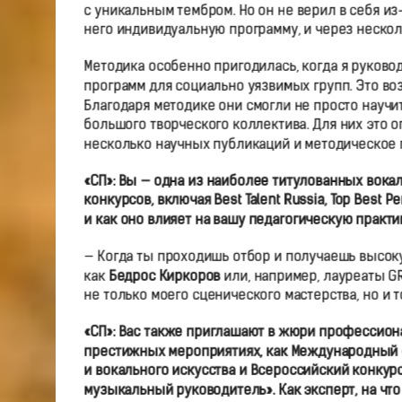
с уникальным тембром. Но он не верил в себя и
него индивидуальную программу, и через нескол
Методика особенно пригодилась, когда я руковод
программ для социально уязвимых групп. Это во
Благодаря методике они смогли не просто научит
большого творческого коллектива. Для них это 
несколько научных публикаций и методическое 
«СП»:
Вы — одна из наиболее титулованных вокал
конкурсов, включая Best Talent Russia, Top Best Pe
и как оно влияет на вашу педагогическую практи
— Когда ты проходишь отбор и получаешь высоку
как
Бедрос Киркоров
или, например, лауреаты G
не только моего сценического мастерства, но и 
«СП»:
Вас также приглашают в жюри профессиона
престижных мероприятиях, как Международный 
и вокального искусства и Всероссийский конку
музыкальный руководитель». Как эксперт, на чт