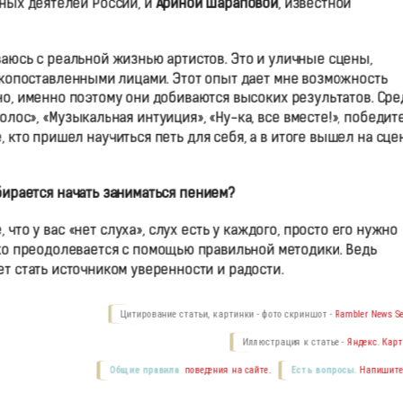
рных деятелей России, и
Ариной Шараповой
, известной
иваюсь с реальной жизнью артистов. Это и уличные сцены,
окопоставленными лицами. Этот опыт дает мне возможность
но, именно поэтому они добиваются высоких результатов. Сре
олос», «Музыкальная интуиция», «Ну-ка, все вместе!», победит
 кто пришел научиться петь для себя, а в итоге вышел на сцен
бирается начать заниматься пением?
что у вас «нет слуха», слух есть у каждого, просто его нужно
гко преодолевается с помощью правильной методики. Ведь
ет стать источником уверенности и радости.
Цитирование статьи, картинки - фото скриншот -
Rambler News Se
Иллюстрация к статье -
Яндекс. Карт
Общие правила
поведения на сайте.
Есть вопросы.
Напишите