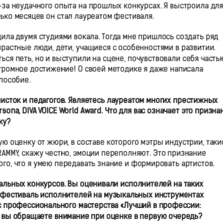
з-за неудачного опыта на прошлых конкурсах. Я выстроила для
ько месяцев он стал лауреатом фестиваля.
ила двумя студиями вокала. Тогда мне пришлось создать ряд
зрастные люди, дети, учащиеся с особенностями в развитии.
ься петь, но и выступили на сцене, почувствовали себя часть
огромное достижение! О своей методике я даже написала
пособие.
исток и педагогов.
Я
вляетесь лауреатом многих престижных
rsona, DIVA VOICE World Award. Что для
в
ас означает это призна
ку?
ю оценку от жюри, в составе которого мэтры индустрии, таки
RAMMY, скажу честно, эмоции переполняют. Это признание
того, что я умею передавать знание и формировать артистов.
льных конкурсов. Вы оценивали исполнителей на таких
фестиваль исполнителей на музыкальных инструментах
рс профессионального мастерства «Лучший в профессии:
о
в
ы обращаете внимание при оценке в первую очередь?