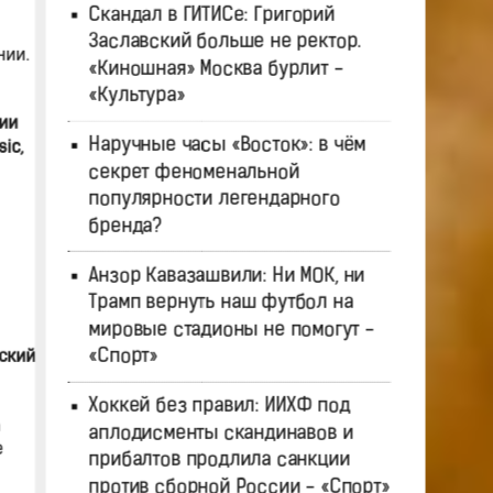
Скандал в ГИТИСе: Григорий
Заславский больше не ректор.
нии.
«Киношная» Москва бурлит -
«Культура»
ии
Наручные часы «Восток»: в чём
ic,
секрет феноменальной
популярности легендарного
бренда?
Анзор Кавазашвили: Ни МОК, ни
Трамп вернуть наш футбол на
мировые стадионы не помогут -
«Спорт»
еский
Хоккей без правил: ИИХФ под
аплодисменты скандинавов и
е
прибалтов продлила санкции
против сборной России - «Спорт»