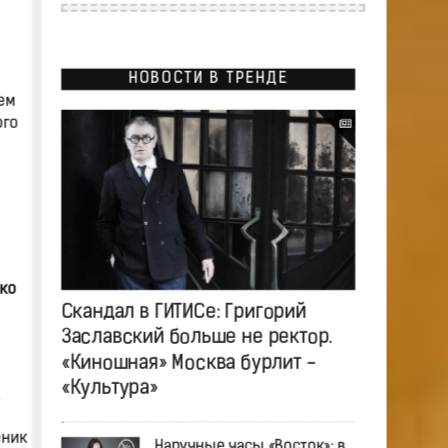
НОВОСТИ В ТРЕНДЕ
ем
ого
ько
Скандал в ГИТИСе: Григорий
Заславский больше не ректор.
«Киношная» Москва бурлит -
«Культура»
еник
Наручные часы «Восток»: в