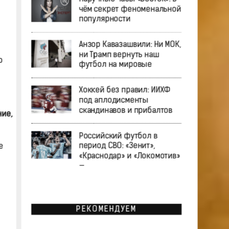
чём секрет феноменальной
популярности
Анзор Кавазашвили: Ни МОК,
ни Трамп вернуть наш
ю
футбол на мировые
Хоккей без правил: ИИХФ
под аплодисменты
скандинавов и прибалтов
ние,
Российский футбол в
период СВО: «Зенит»,
е
«Краснодар» и «Локомотив»
—
РЕКОМЕНДУЕМ