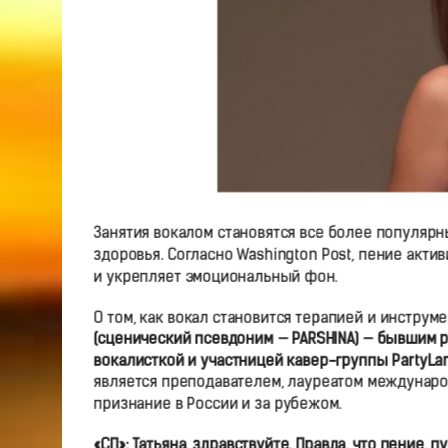
Занятия вокалом становятся все более популяр
здоровья. Согласно Washington Post, пение акт
и укрепляет эмоциональный фон.
О том, как вокал становится терапией и инструм
(сценический псевдоним — PARSHINA) — бывшим 
вокалисткой и участницей кавер-группы PartyLa
является преподавателем, лауреатом междунар
признание в России и за рубежом.
«СП»:
Татьяна, здравствуйте. Правда, что пение, 