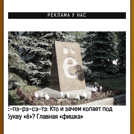
РЕКЛАМА У НАС
Ё-пэ-рэ-сэ-тэ: Кто и зачем копает под
букву «ё»? Главная «фишка»