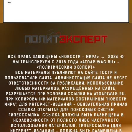
...
ВСЕ ПРАВА ЗАЩИЩЕНЫ «НОВОСТИ - МИРА»
→
2026
©
МЫ ТРАНСЛИРУЕМ С 2018 ГОДА «ATOAPIWAG.RU» -
«ПОЛИТИЧЕСКИЙ ЭКСПЕРТ»
ВСЕ МАТЕРИАЛЫ ПУБЛИКУЮТ НА САЙТЕ ГОСТИ И
ПОЛЬЗОВАТИЛИ САЙТА. АДМИНИСТРАЦИЯ САЙТА НЕ НЕСЕТ
ОТВЕТСТВЕННОСТИ ЗА ПУБЛИКАЦИИ. ИСПОЛЬЗОВАНИЕ
ЛЮБЫХ МАТЕРИАЛОВ, РАЗМЕЩЁННЫХ НА САЙТЕ,
РАЗРЕШАЕТСЯ ПРИ УСЛОВИИ ССЫЛКИ НА ATOAPIWAG.RU.
ПРИ КОПИРОВАНИИ МАТЕРИАЛОВ СОСТРАНИЦЫ "НОВОСТИ
МИРА", ДЛЯ ИНТЕРНЕТ-ИЗДАНИЙ - ОБЯЗАТЕЛЬНАЯ ПРЯМАЯ
ССЫЛКА ОТКРЫТАЯ ДЛЯ ПОИСКОВЫХ СИСТЕМ
ГИПЕРССЫЛКА. ССЫЛКА ДОЛЖНА БЫТЬ РАЗМЕЩЕНА В
НЕЗАВИСИМОСТИ ОТ ПОЛНОГО ЛИБО ЧАСТИЧНОГО
ИСПОЛЬЗОВАНИЯ МАТЕРИАЛОВ. ГИПЕРССЫЛКА (ДЛЯ
ИНТЕРНЕТ-ИЗДАНИЙ) - ДОЛЖНА БЫТЬ РАЗМЕЩЕНА В