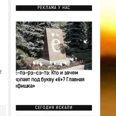
РЕКЛАМА У НАС
2
Ё-пэ-рэ-сэ-тэ: Кто и зачем
копает под букву «ё»? Главная
«фишка»
СЕГОДНЯ ИСКАЛИ