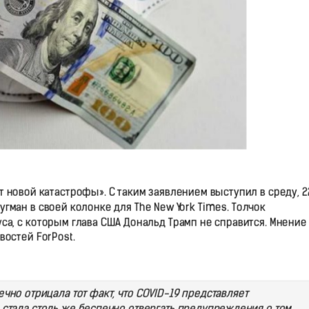
новой катастрофы». С таким заявлением выступил в среду, 2
гман в своей колонке для The New York Times. Толчок
а, с которым глава США Дональд Трамп не справится. Мнение
остей ForPost.
чно отрицала тот факт, что COVID-19 представляет