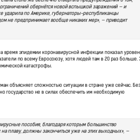
а стала столь же беспечно отвергать предупреждения о том,
 ограничений обернётся новой вспышкой заражений — и
 же ударила по Америке, губернаторы-республиканцы
дом не предпринимает вообще никаких мер», — приводит
за время эпидемии коронавирусной инфекции показал уровен
затели по всему Евросоюзу, хотя людей там в 20 раз больше. 
омической катастрофы.
гман объясняет сложностью ситуации в стране уже сейчас. Бе
но государство не в силах обеспечить им необходимую
вирусные пособия, благодаря которым большинство
а плаву, должны закончиться уже на этих выходных», —