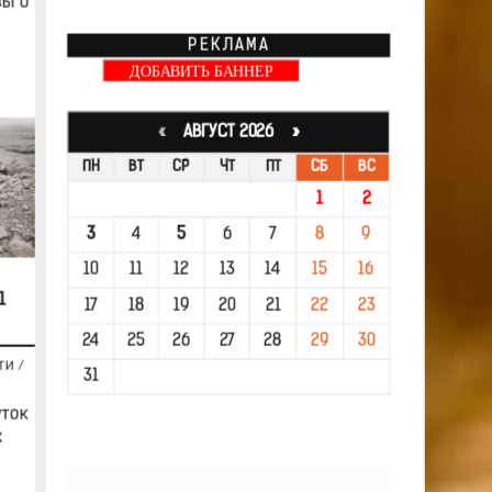
вы о
РЕКЛАМА
ДОБАВИТЬ БАННЕР
«
АВГУСТ 2026 »
ПН
ВТ
СР
ЧТ
ПТ
СБ
ВС
1
2
3
4
5
6
7
8
9
10
11
12
13
14
15
16
1
17
18
19
20
21
22
23
24
25
26
27
28
29
30
ТИ
/
31
уток
х