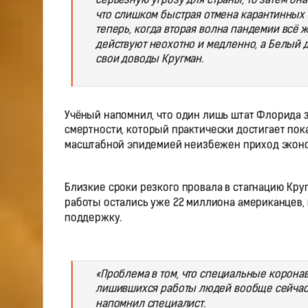
серьёзную угрозу для страны, то затем он
что слишком быстрая отмена карантинных
теперь, когда вторая волна пандемии всё
действуют неохотно и медленно, а Белый 
свои доводы Кругман.
Учёный напомнил, что один лишь штат Флорида 
смертности, который практически достигает пока
масштабной эпидемией неизбежен приход экон
Близкие сроки резкого провала в стагнацию Кру
работы остались уже 22 миллиона американцев, 
поддержку.
«Проблема в том, что специальные корона
лишившихся работы людей вообще сейчас н
напомнил специалист.