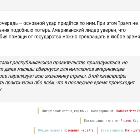
чередь — основной удар придётся по ним. При этом Трамп не
ния подобных потерь. Американский лидер уверен, что
собия помощи от государства можно прекращать в любое время
тавит республиканское правительство призадуматься, но
ли даже месяцы обернутся для миллионов американцев
ое парализует всю экономику страны. Этой катастрофы
ь практически обо всём, что в последнее время происходит
.
Цитирование статьи, картинки - фото скриншот -
Rambler News Se
Иллюстрация к статье -
Яндекс. Карт
Общие правила
поведения на сайте.
Есть вопросы.
Напишите