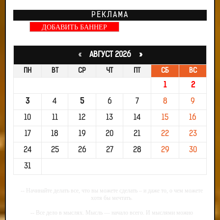
РЕКЛАМА
ДОБАВИТЬ БАННЕР
«
АВГУСТ 2026 »
ПН
ВТ
СР
ЧТ
ПТ
СБ
ВС
1
2
3
4
5
6
7
8
9
10
11
12
13
14
15
16
17
18
19
20
21
22
23
24
25
26
27
28
29
30
31
-- Начинайте делать все, что вы можете сделать – и даже то, о чем можете
хотя бы мечтать.
-- Все дело в мыслях. Мысль — начало всего. И мыслями можно
управлять. И поэтому главное дело совершенствования: работать над