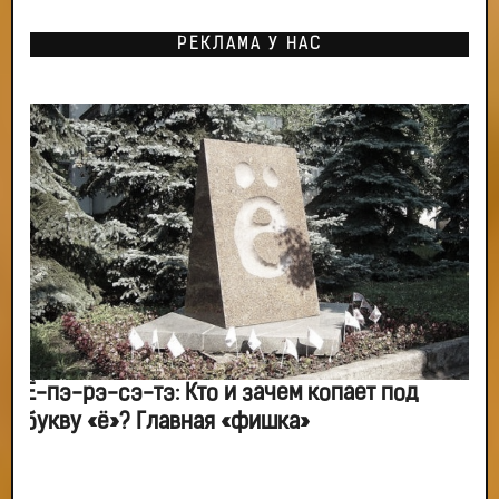
РЕКЛАМА У НАС
Ё-пэ-рэ-сэ-тэ: Кто и зачем копает под
букву «ё»? Главная «фишка»