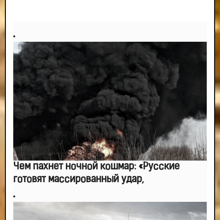
мыслями.
-- Идите уверенно по направлению к мечте. Живите той жизнью, которую
вы сами себе придумали.
-- Самое большое богатство — это ум. Самая большая нищета — глупость.
Из всех страхов самый пугающий — самолюбование.
-- Лучшее, что можно сделать с хорошим советом, это пропустить его
мимо ушей. Он никогда не бывает полезен никому, кроме того, кто его дал.
-- Люблю давать советы и очень не люблю, когда их дают мне.
Чем пахнет ночной кошмар: «Русские
готовят массированный удар,