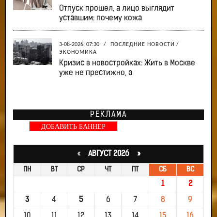
Отпуск прошел, а лицо выглядит
уставшим: почему кожа
3-08-2026, 07:30
/
ПОСЛЕДНИЕ НОВОСТИ
/
ЭКОНОМИКА
Кризис в новостройках: Жить в Москве
уже не престижно, а
РЕКЛАМА
ДОБАВИТЬ БАННЕР
«
АВГУСТ 2026 »
ПН
ВТ
СР
ЧТ
ПТ
СБ
ВС
1
2
3
4
5
6
7
8
9
10
11
12
13
14
15
16