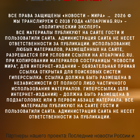
ВСЕ ПРАВА ЗАЩИЩЕНЫ «НОВОСТИ - МИРА»
→
2026
©
МЫ ТРАНСЛИРУЕМ С 2018 ГОДА «ATOAPIWAG.RU» -
«ПОЛИТИЧЕСКИЙ ЭКСПЕРТ»
ВСЕ МАТЕРИАЛЫ ПУБЛИКУЮТ НА САЙТЕ ГОСТИ И
ПОЛЬЗОВАТИЛИ САЙТА. АДМИНИСТРАЦИЯ САЙТА НЕ НЕСЕТ
ОТВЕТСТВЕННОСТИ ЗА ПУБЛИКАЦИИ. ИСПОЛЬЗОВАНИЕ
ЛЮБЫХ МАТЕРИАЛОВ, РАЗМЕЩЁННЫХ НА САЙТЕ,
РАЗРЕШАЕТСЯ ПРИ УСЛОВИИ ССЫЛКИ НА ATOAPIWAG.RU.
ПРИ КОПИРОВАНИИ МАТЕРИАЛОВ СОСТРАНИЦЫ "НОВОСТИ
МИРА", ДЛЯ ИНТЕРНЕТ-ИЗДАНИЙ - ОБЯЗАТЕЛЬНАЯ ПРЯМАЯ
ССЫЛКА ОТКРЫТАЯ ДЛЯ ПОИСКОВЫХ СИСТЕМ
ГИПЕРССЫЛКА. ССЫЛКА ДОЛЖНА БЫТЬ РАЗМЕЩЕНА В
НЕЗАВИСИМОСТИ ОТ ПОЛНОГО ЛИБО ЧАСТИЧНОГО
ИСПОЛЬЗОВАНИЯ МАТЕРИАЛОВ. ГИПЕРССЫЛКА (ДЛЯ
ИНТЕРНЕТ-ИЗДАНИЙ) - ДОЛЖНА БЫТЬ РАЗМЕЩЕНА В
ПОДЗАГОЛОВКЕ ИЛИ В ПЕРВОМ АБЗАЦЕ МАТЕРИАЛА. ВСЕ
МАТЕРИАЛЫ ПУБЛИКУЮТ НА САЙТЕ ГОСТИ И
ПОЛЬЗОВАТИЛИ САЙТА. АДМИНИСТРАЦИЯ САЙТА НЕ НЕСЕТ
ОТВЕТСТВЕННОСТИ ЗА ПУБЛИКАЦИИ.
Партнеры нашего проекта: Последние новости России и