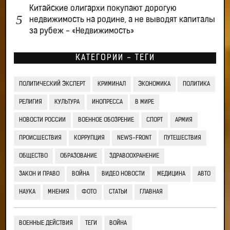
Китайские олигархи покупают дорогую
недвижимость на родине, а не выводят капиталы
за рубеж - «Недвижимость»
КАТЕГОРИИ - ТЕГИ
ПОЛИТИЧЕСКИЙ ЭКСПЕРТ
КРИМИНАЛ
ЭКОНОМИКА
ПОЛИТИКА
РЕЛИГИЯ
КУЛЬТУРА
ИНОПРЕССА
В МИРЕ
НОВОСТИ РОССИИ
ВОЕННОЕ ОБОЗРЕНИЕ
СПОРТ
АРМИЯ
ПРОИСШЕСТВИЯ
КОРРУПЦИЯ
NEWS-FRONT
ПУТЕШЕСТВИЯ
ОБЩЕСТВО
ОБРАЗОВАНИЕ
ЗДРАВООХРАНЕНИЕ
ЗАКОН И ПРАВО
ВОЙНА
ВИДЕО НОВОСТИ
МЕДИЦИНА
АВТО
НАУКА
МНЕНИЯ
ФОТО
СТАТЬИ
ГЛАВНАЯ
ВОЕННЫЕ ДЕЙСТВИЯ
ТЕГИ
ВОЙНА