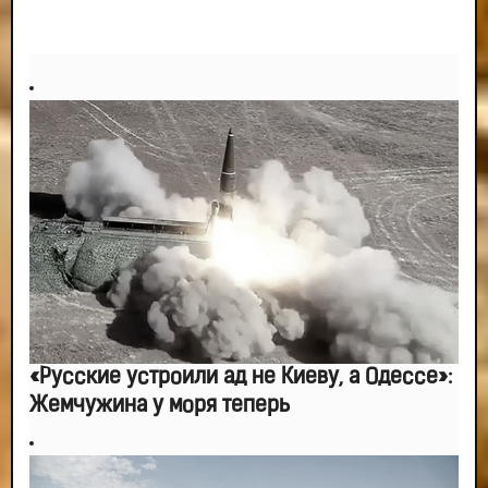
управлять. И поэтому главное дело совершенствования: работать над
мыслями.
-- Идите уверенно по направлению к мечте. Живите той жизнью, которую
вы сами себе придумали.
-- Самое большое богатство — это ум. Самая большая нищета — глупость.
Из всех страхов самый пугающий — самолюбование.
-- Лучшее, что можно сделать с хорошим советом, это пропустить его
мимо ушей. Он никогда не бывает полезен никому, кроме того, кто его дал.
-- Люблю давать советы и очень не люблю, когда их дают мне.
«Русские устроили ад не Киеву, а Одессе»:
Жемчужина у моря теперь