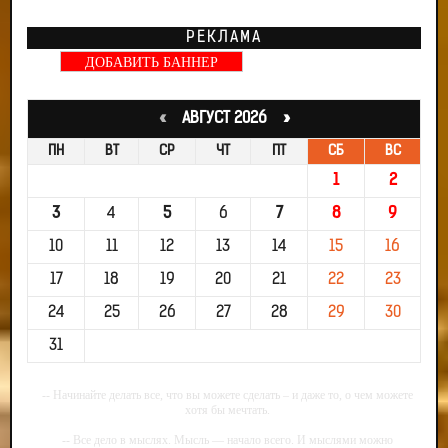
РЕКЛАМА
ДОБАВИТЬ БАННЕР
«
АВГУСТ 2026 »
ПН
ВТ
СР
ЧТ
ПТ
СБ
ВС
1
2
3
4
5
6
7
8
9
10
11
12
13
14
15
16
17
18
19
20
21
22
23
24
25
26
27
28
29
30
31
-- Начинайте делать все, что вы можете сделать – и даже то, о чем можете
хотя бы мечтать.
-- Все дело в мыслях. Мысль — начало всего. И мыслями можно