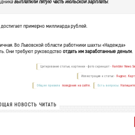
аздника
выплатили пятую часть июльской зарплаты
.
 достигает примерно миллиарда рублей.
гичная. Во Львовской области работники шахты «Надежда»
ть. Они требуют руководство
отдать им заработанные деньги
.
Цитирование статьи, картинки - фото скриншот -
Rambler News Se
Иллюстрация к статье -
Яндекс. Карт
Общие правила
поведения на сайте.
Есть вопросы.
Напишите
ЩАЯ НОВОСТЬ ЧИТАТЬ