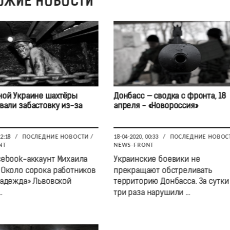
ОЖИЕ НОВОСТИ
ной Украине шахтёры
Донбасс — сводка с фронта, 18
вали забастовку из-за
апреля - «Новороссия»
12:18
/
ПОСЛЕДНИЕ НОВОСТИ
/
18-04-2020, 00:33
/
ПОСЛЕДНИЕ НОВОС
NT
NEWS-FRONT
cebook-аккаунт Михаила
Украинские боевики не
Около сорока работников
прекращают обстреливать
адежда» Львовской
территорию Донбасса. За сутки
.
три раза нарушили ...