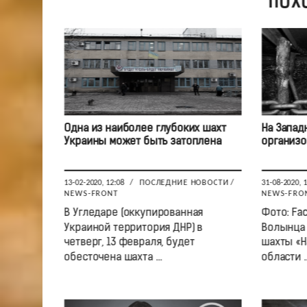
ПОХ
Одна из наиболее глубоких шахт
На Запад
Украины может быть затоплена
организо
13-02-2020, 12:08
/
ПОСЛЕДНИЕ НОВОСТИ
/
31-08-2020, 
NEWS-FRONT
NEWS-FRO
В Угледаре (оккупированная
Фото: Fa
Украиной территория ДНР) в
Волынца 
четверг, 13 февраля, будет
шахты «Н
обесточена шахта ...
области ..