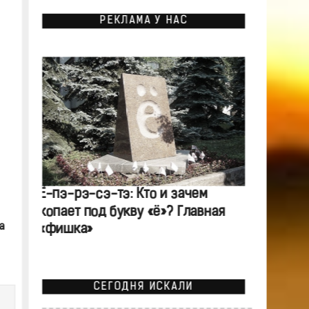
РЕКЛАМА У НАС
Ё-пэ-рэ-сэ-тэ: Кто и зачем
копает под букву «ё»? Главная
а
«фишка»
СЕГОДНЯ ИСКАЛИ