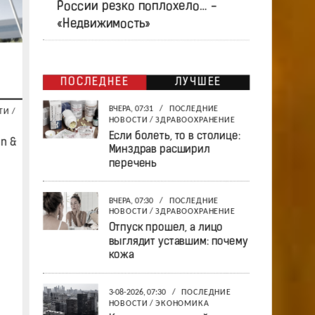
России резко поплохело… -
«Недвижимость»
ПОСЛЕДНЕЕ
ЛУЧШЕЕ
ВЧЕРА, 07:31
/
ПОСЛЕДНИЕ
ТИ
/
НОВОСТИ
/
ЗДРАВООХРАНЕНИЕ
Если болеть, то в столице:
n &
Минздрав расширил
перечень
ВЧЕРА, 07:30
/
ПОСЛЕДНИЕ
НОВОСТИ
/
ЗДРАВООХРАНЕНИЕ
Отпуск прошел, а лицо
выглядит уставшим: почему
кожа
3-08-2026, 07:30
/
ПОСЛЕДНИЕ
НОВОСТИ
/
ЭКОНОМИКА