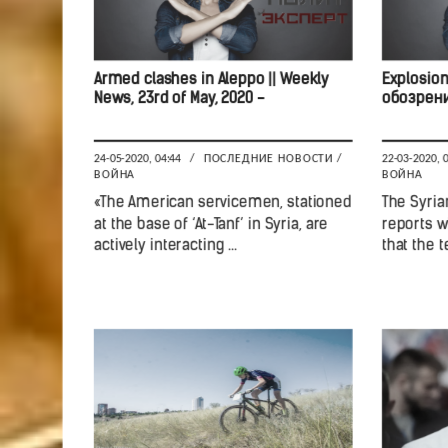
Armed clashes in Aleppo || Weekly
Explosion
News, 23rd of May, 2020 -
обозрен
24-05-2020, 04:44
/
ПОСЛЕДНИЕ НОВОСТИ
/
22-03-2020, 
ВОЙНА
ВОЙНА
«The American servicemen, stationed
The Syri
at the base of ‘At-Tanf’ in Syria, are
reports w
actively interacting ...
that the t