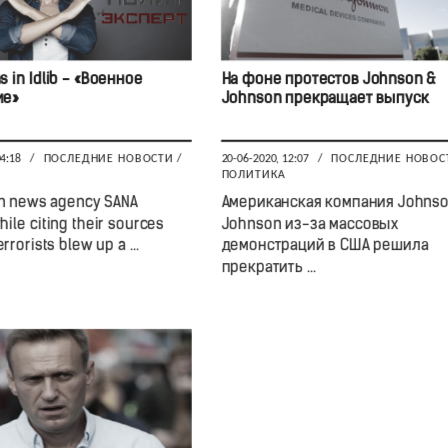
s in Idlib - «Военное
На фоне протестов Johnson &
ие»
Johnson прекращает выпуск
04:18
/
ПОСЛЕДНИЕ НОВОСТИ
/
20-06-2020, 12:07
/
ПОСЛЕДНИЕ НОВОС
ПОЛИТИКА
an news agency SANA
Американская компания Johnso
hile citing their sources
Johnson из-за массовых
errorists blew up a ...
демонстраций в США решила
прекратить ...