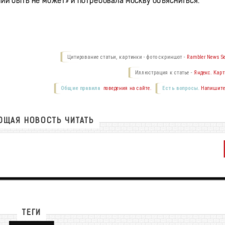
ий быть не может» и потребовала Москву объясниться.
Цитирование статьи, картинки - фото скриншот -
Rambler News Se
Иллюстрация к статье -
Яндекс. Карт
Общие правила
поведения на сайте.
Есть вопросы.
Напишите
ЩАЯ НОВОСТЬ ЧИТАТЬ
ТЕГИ