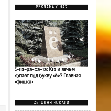
РЕКЛАМА У НАС
Ё-пэ-рэ-сэ-тэ: Кто и зачем
копает под букву «ё»? Главная
«фишка»
СЕГОДНЯ ИСКАЛИ