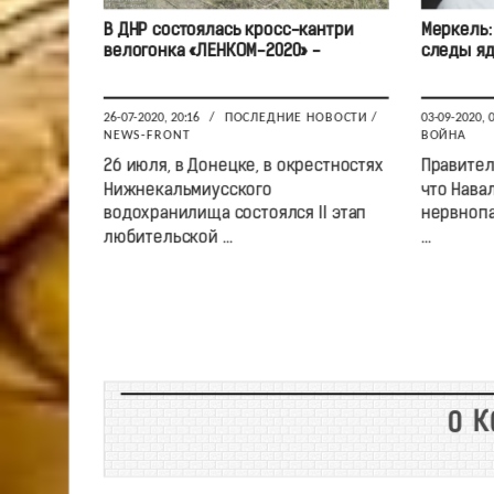
В ДНР состоялась кросс-кантри
Меркель:
велогонка «ЛЕНКОМ-2020» -
следы яд
26-07-2020, 20:16
/
ПОСЛЕДНИЕ НОВОСТИ
/
03-09-2020, 
NEWS-FRONT
ВОЙНА
26 июля, в Донецке, в окрестностях
Правител
Нижнекальмиусского
что Нава
водохранилища состоялся II этап
нервнопа
любительской ...
...
0 