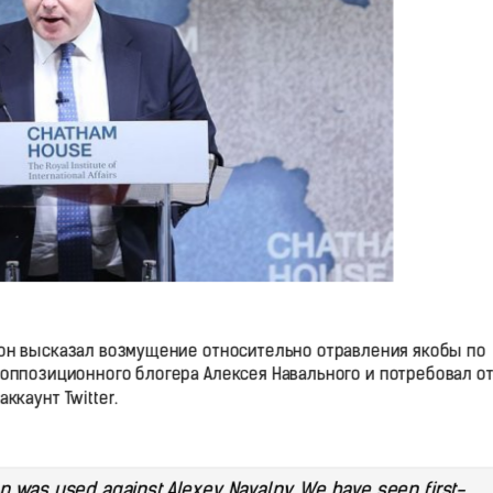
н высказал возмущение относительно отравления якобы по
оппозиционного блогера Алексея Навального и потребовал от
ккаунт Twitter.
n was used against Alexey Navalny. We have seen first-