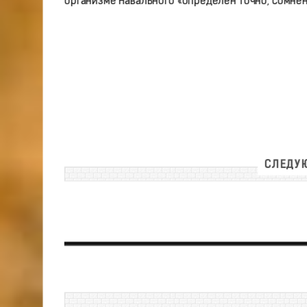
организме Навального «определен точно, сомнен
СЛЕДУЮ