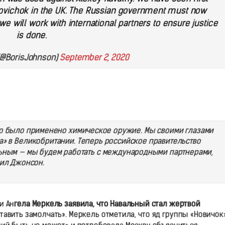
ovichok in the UK. The Russian government must now
e will work with international partners to ensure justice
is done.
(@BorisJohnson)
September 2, 2020
го было применено химическое оружие. Мы своими глазами
» в Великобритании. Теперь российское правительство
льным — мы будем работать с международными партнерами,
вил Джонсон.
и Ан
гела Меркель заявила, что Навальный стал жертвой
ставить замолчать». Меркель отметила, что яд группы «Новичок»