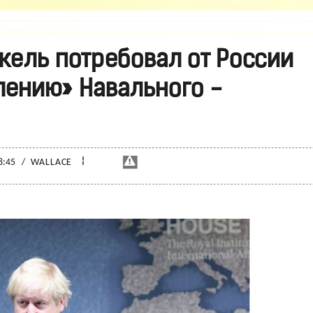
кель потребовал от России
лению» Навального -
¦
8:45
/
WALLACE