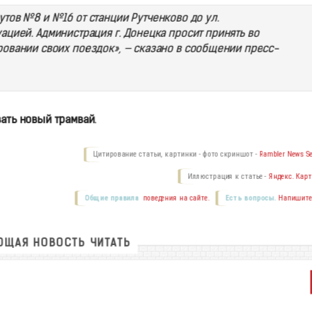
ов №8 и №16 от станции Рутченково до ул.
ацией. Администрация г. Донецка просит принять во
вании своих поездок», — сказано в сообщении пресс-
вать новый трамвай
.
Цитирование статьи, картинки - фото скриншот -
Rambler News Se
Иллюстрация к статье -
Яндекс. Карт
Общие правила
поведения на сайте.
Есть вопросы.
Напишите
ЩАЯ НОВОСТЬ ЧИТАТЬ