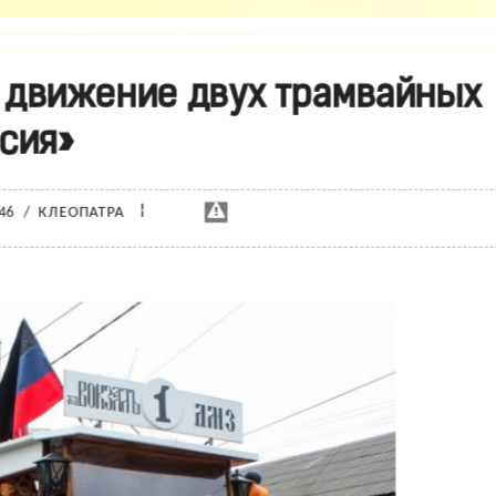
 движение двух трамвайных
сия»
¦
:46
/
КЛЕОПАТРА