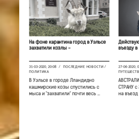
На фоне карантина город в Уэльсе
Действую
захватили козлы -
въезду в
31-03-2020, 20:08
/
ПОСЛЕДНИЕ НОВОСТИ
/
27-06-2020, 
ПОЛИТИКА
ПУТЕШЕСТ
В Уэльсе в городе Лландидно
АВСТРАЛИ
кашмирские козы спустились с
СТРАНУ с 
мыса и "захватили" почти весь ...
на въезд в