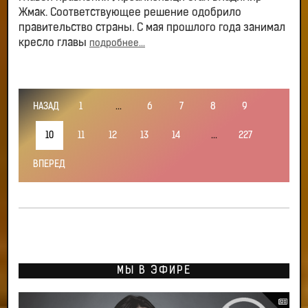
Жмак. Соответствующее решение одобрило
правительство страны. С мая прошлого года занимал
кресло главы
подробнее...
НАЗАД
1
...
6
7
8
9
10
11
12
13
14
...
227
ВПЕРЕД
МЫ В ЭФИРЕ