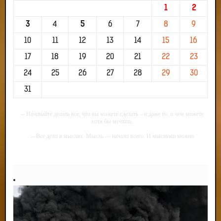
1
2
3
4
5
6
7
8
9
10
11
12
13
14
15
16
17
18
19
20
21
22
23
24
25
26
27
28
29
30
31
-- Начинайте делать все, что вы можете сделать – и даже то, о чем можете
хотя бы мечтать.
-- Все дело в мыслях. Мысль — начало всего. И мыслями можно
управлять. И поэтому главное дело совершенствования: работать над
мыслями.
-- Идите уверенно по направлению к мечте. Живите той жизнью, которую
вы сами себе придумали.
-- Самое большое богатство — это ум. Самая большая нищета — глупость.
Из всех страхов самый пугающий — самолюбование.
-- Лучшее, что можно сделать с хорошим советом, это пропустить его
мимо ушей. Он никогда не бывает полезен никому, кроме того, кто его дал.