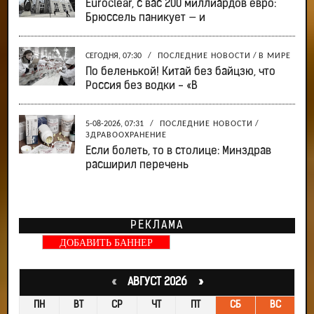
Euroclear, с вас 200 миллиардов евро:
Брюссель паникует — и
СЕГОДНЯ, 07:30
/
ПОСЛЕДНИЕ НОВОСТИ
/
В МИРЕ
По беленькой! Китай без байцзю, что
Россия без водки - «В
5-08-2026, 07:31
/
ПОСЛЕДНИЕ НОВОСТИ
/
ЗДРАВООХРАНЕНИЕ
Если болеть, то в столице: Минздрав
расширил перечень
РЕКЛАМА
ДОБАВИТЬ БАННЕР
«
АВГУСТ 2026 »
ПН
ВТ
СР
ЧТ
ПТ
СБ
ВС