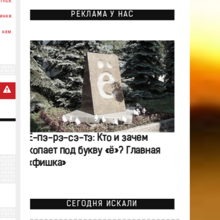
rvice.
РЕКЛАМА У НАС
инки.
 нам.
Ё-пэ-рэ-сэ-тэ: Кто и зачем
копает под букву «ё»? Главная
«фишка»
СЕГОДНЯ ИСКАЛИ