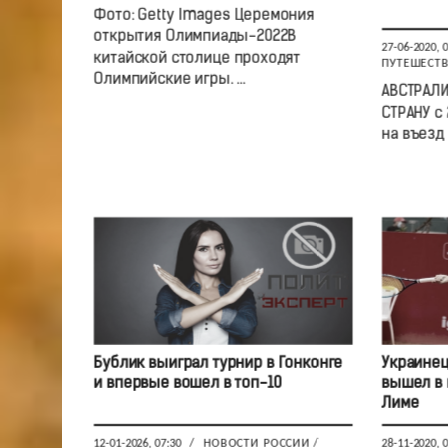
Фото: Getty Images Церемония
открытия Олимпиады-2022В
27-06-2020, 
китайской столице проходят
ПУТЕШЕСТ
Олимпийские игры. ...
АВСТРАЛИ
СТРАНУ с 
на въезд в
Бублик выиграл турнир в Гонконге
Украинец
и впервые вошел в топ-10
вышел в 
Лиме
12-01-2026, 07:30
/
НОВОСТИ РОССИИ
/
28-11-2020, 