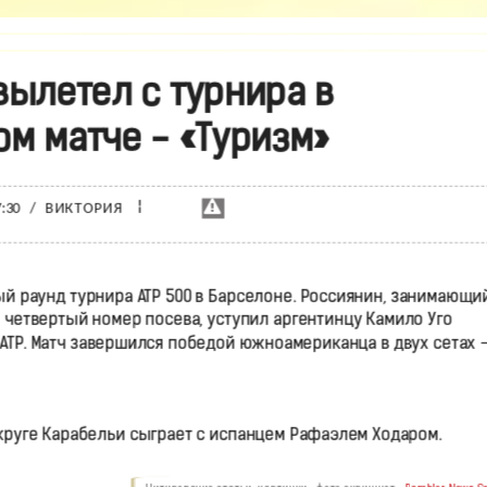
вылетел с турнира в
м матче - «Туризм»
¦
7:30
/
ВИКТОРИЯ
ый раунд турнира ATP 500 в Барселоне. Россиянин, занимающий
 четвертый номер посева, уступил аргентинцу Камило Уго
ATP. Матч завершился победой южноамериканца в двух сетах — 
 круге Карабельи сыграет с испанцем Рафаэлем Ходаром.