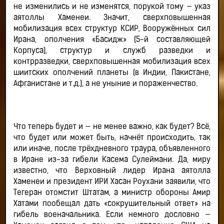
не изменились и не изменятся, порукой тому — указ
аятоллы Хаменеи. Значит, сверхповышенная
мобилизация всех структур КСИР, Вооружённых сил
Ирана, ополчения «Басидж» (5-й составляющей
Корпуса), структур и служб разведки и
контрразведки, сверхповышенная мобилизация всех
шиитских ополчений планеты (в Индии, Пакистане,
Афганистане и т.д.), а не уныние и пораженчество.
Что теперь будет и — не менее важно, как будет? Всё,
что будет или может быть, начнёт происходить, так
или иначе, после трёхдневного траура, объявленного
в Иране из-за гибели Касема Сулеймани. Да, миру
известно, что Верховный лидер Ирана аятолла
Хаменеи и президент ИРИ Хасан Роухани заявили, что
Тегеран отомстит Штатам, а министр обороны Амир
Хатами пообещал дать «сокрушительный ответ» на
гибель военачальника. Если немного дословно —