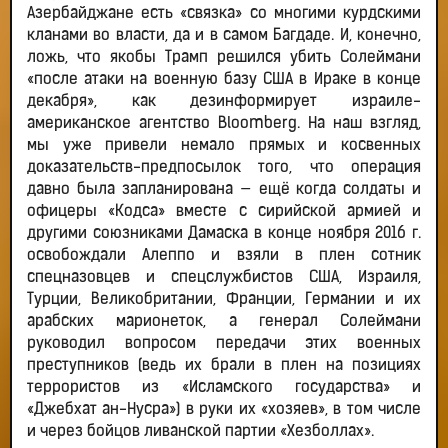
Азербайджане есть «связка» со многими курдскими
кланами во власти, да и в самом Багдаде. И, конечно,
ложь, что якобы Трамп решился убить Солеймани
«после атаки на военную базу США в Ираке в конце
декабря», как дезинформирует израиле-
американское агентство Bloomberg. На наш взгляд,
мы уже привели немало прямых и косвенных
доказательств-предпосылок того, что операция
давно была запланирована — ещё когда солдаты и
офицеры «Кодса» вместе с сирийской армией и
другими союзниками Дамаска в конце ноября 2016 г.
освобождали Алеппо и взяли в плен сотник
спецназовцев и спецслужбистов США, Израиля,
Турции, Великобритании, Франции, Германии и их
арабских марионеток, а генерал Солеймани
руководил вопросом передачи этих военных
преступников (ведь их брали в плен на позициях
террористов из «Исламского государства» и
«Джебхат ан-Нусра») в руки их «хозяев», в том числе
и через бойцов ливанской партии «Хезболлах».