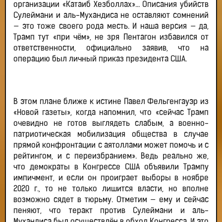
организации «Катаиб Хезболлах»… Описания убийств
Сулеймани и аль-Мухандиса не оставляют сомнений
— это тоже своего рода месть. И наша версия — да,
Трамп тут «при чём», не зря Пентагон избавился от
ответственности, официально заявив, что на
операцию был личный приказ президента США.
В этом плане ближе к истине Павел Фельгенгауэр из
«Новой газеты», когда напомнил, что «сейчас Трамп
очевидно не готов выглядеть слабым, а военно-
патриотическая мобилизация общества в случае
прямой конфронтации с аятоллами может помочь и с
рейтингом, и с переизбранием». Ведь реально же,
что демократы в Конгрессе США объявили Трампу
импичмент, и если он проиграет выборы в ноябре
2020 г., то не только лишится власти, но вполне
возможно сядет в тюрьму. Отметим — ему и сейчас
пеняют, что теракт против Сулеймани и аль-