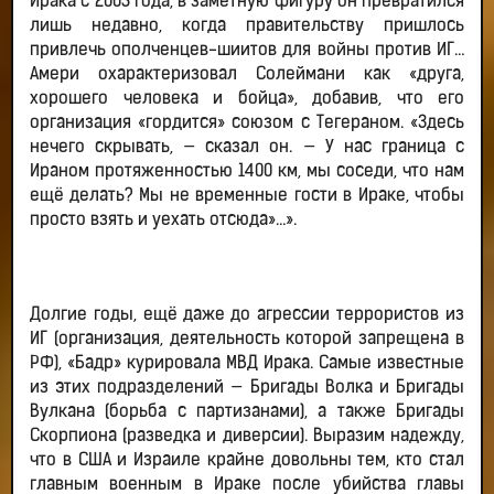
Ирака с 2003 года, в заметную фигуру он превратился
лишь недавно, когда правительству пришлось
привлечь ополченцев-шиитов для войны против ИГ…
Амери охарактеризовал Солеймани как «друга,
хорошего человека и бойца», добавив, что его
организация «гордится» союзом с Тегераном. «Здесь
нечего скрывать, — сказал он. — У нас граница с
Ираном протяженностью 1400 км, мы соседи, что нам
ещё делать? Мы не временные гости в Ираке, чтобы
просто взять и уехать отсюда»…».
Долгие годы, ещё даже до агрессии террористов из
ИГ (организация, деятельность которой запрещена в
РФ), «Бадр» курировала МВД Ирака. Самые известные
из этих подразделений — Бригады Волка и Бригады
Вулкана (борьба с партизанами), а также Бригады
Скорпиона (разведка и диверсии). Выразим надежду,
что в США и Израиле крайне довольны тем, кто стал
главным военным в Ираке после убийства главы