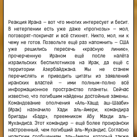
Реакция Ирана — вот что многих интересует и бесит.
В нетерпении есть уже даже «прогнозы» — мол,
поговорят-покричат и всё стихнет. Никто, мол, ни к
чему не готов. Позвольте ещё раз напомнить — США
уже решились пересечь «красную линию»,
прочерченную Ираном ещё после налёта
израильских беспилотников на Ирак, да ещё с
территории Азербайджана. Мы не станем
перечислять и приводить цитаты из заявлений
иранских властей — ими полным-полно всё
информационное пространство планеты. Сейчас
известно, что погибшим найдены достойные замены.
Командование ополчения «Аль-Хашд аш-Шааби»
(Ирак) назначило Хади аль-Амери, командира
бригады «Бадр», преемником Абу Махди аль-
Мухандиса. Этот командир — ещё более проирански
настроенный, чем погибший аль-Мухандис. Согласно