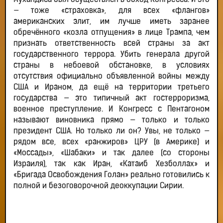
Мухандиса был осуществлён в обход Конгресса. И это
— тоже «страховка», для всех «флангов»
американских элит, им лучше иметь заранее
обречённого «козла отпущения» в лице Трампа, чем
признать ответственность всей страны за акт
государственного террора. Убить генерала другой
страны в небоевой обстановке, в условиях
отсутствия официально объявленной войны между
США и Ираном, да ещё на территории третьего
государства — это типичный акт гостерроризма,
военное преступление. И Конгресс с Пентагоном
называют виновника прямо — только и только
президент США. Но только ли он? Увы, не только —
рядом все, всех «ранжиров» ЦРУ (в Америке) и
«Моссады», «Шабаки» и так далее (со стороны
Израиля), так как Иран, «Катаиб Хезболлах» и
«Бригада Освобождения Голан» реально готовились к
полной и безоговорочной деоккупации Сирии.