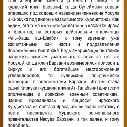
США и Израиль заимели (а вместе с ними — и
курдский клан Барзани), когда Сулеймани сорвал
операцию под кодовым названием «аннексия Мосула
и Киркука под видом независимости Курдистана». Как
видим, эта тема уже непосредственно касается Ирака
и фронтов, на которых действовали ополченцы
«Аль-Хашд аш-Шааби», к тому времени уже
засчитанными как части и подразделения
Вооружённых сил Ирака. Ведь американцы пытались
запретить шиитам участвовать в боях за тот же
Мосул. А когда клан Барзани вознамерился присвоить
Киркук и его богатейшие месторождения
углеводородов, то Сулеймани по-дружески
поговорил с оппонентами Барзани. Итогом стала
сдача Киркука (курдами клана Ат-Талабани) шиитским
ополченцам и иранским военным советникам…
Заодно провалилась и сецессия Иракского
Курдистана из состава Ирака, что вызвало отставку с
поста президента Курдского регионального
правительства Масуда Барзани, и так далее, и тому
подобное…