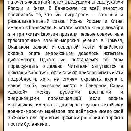
на очень «короткой ноге» с ведущими спецслужбами
России и Китая. В Венесуэле со всей явностью
проявилось то, что мы лицезреем — военный и
разведывательный союзы Ирана, России и Китая,
именно в Венесуэле. И, кстати, когда в конце декабря
эти три «кита» Евразии провели первые совместные
трёхсторонние военно-морские учения в Ормузе,
Оманском заливе и северной части Индийского
океана, опять американцам довелось испытать
дискомфорт. Однако мы постараемся об этом
порассуждать отдельно. Читатели запутаются в
фактах и событиях, если сейчас присовокупить и эти
подробности, хотя, не станем скрывать, вкупе с
некой якобы имевшей место в Северной Сирии
«дракой» между русскими военными и
американцами, произошедшей, если верить
источникам, именно в дни ирано-русско-китайских
военно-морских манёвров, это всё также имело своё
значение для принятия Трампом решения о теракте
против Сулеймани…