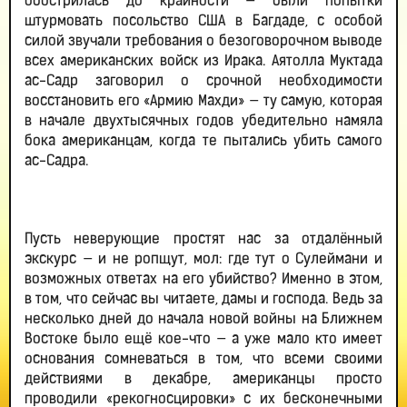
обострилась до крайности — были попытки
штурмовать посольство США в Багдаде, с особой
силой звучали требования о безоговорочном выводе
всех американских войск из Ирака. Аятолла Муктада
ас-Садр заговорил о срочной необходимости
восстановить его «Армию Махди» — ту самую, которая
в начале двухтысячных годов убедительно намяла
бока американцам, когда те пытались убить самого
ас-Садра.
Пусть неверующие простят нас за отдалённый
экскурс — и не ропщут, мол: где тут о Сулеймани и
возможных ответах на его убийство? Именно в этом,
в том, что сейчас вы читаете, дамы и господа. Ведь за
несколько дней до начала новой войны на Ближнем
Востоке было ещё кое-что — а уже мало кто имеет
основания сомневаться в том, что всеми своими
действиями в декабре, американцы просто
проводили «рекогносцировки» с их бесконечными