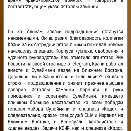
время ирано-иракской войны», — говорится в
соответствующем указе аятоллы Хаменеи.
По его словам, задачи подразделения останутся
неизменными. Он выразил благодарность коллегам
Каани за их сотрудничество с ним и пожелал новому
начальству спецназа Корпуса «успеха, одобрения и
удачного руководства». Как отметило агентство РИА
Новости на своей странице в Telegram, Каани работал
вместе с Сулеймани везде на Ближнем Востоке.
Довольны ли в Вашингтоне и Тель-Авиве? «Кодс» в
строю — подразделение и, значит, прежнее высшее
доверие аятоллы Хаменеи перешли в руки
помощника и соратника Сулеймани, имевшего
слишком большое касательство ко всем победам
генерал-майора Сулеймани и спецназа «Кодс», и
следовательно, крахам спецслужб США и Израиля на
Ближнем Востоке, в Венесуэле, Афганистане и
«далее везде». Задачи КСИР, как и спецназа «Кодс»,