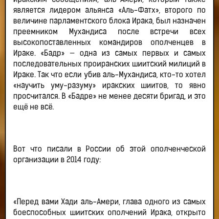
иракским сообщениям, аль-Амери, который также
является лидером альянса «Аль-Фатх», второго по
величине парламентского блока Ирака, был назначен
преемником Мухандиса после встречи всех
высокопоставленных командиров ополченцев в
Ираке. «Бадр» — одна из самых первых и самых
последовательных проиранских шиитский милиций в
Ираке. Так что если убив аль-Мухандиса, кто-то хотел
«научить уму-разуму» иракских шиитов, то явно
просчитался. В «Бадре» не менее десяти бригад, и это
ещё не всё.
Вот что писали в России об этой ополченческой
организации в 2014 году:
«Перед вами Хади аль-Амери, глава одного из самых
боеспособных шиитских ополчений Ирака, открыто