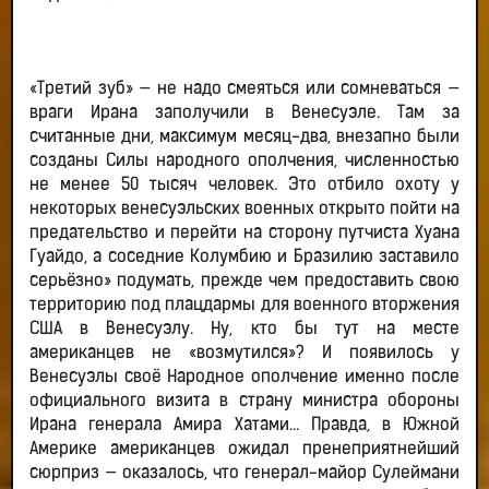
«Третий зуб» — не надо смеяться или сомневаться —
враги Ирана заполучили в Венесуэле. Там за
считанные дни, максимум месяц-два, внезапно были
созданы Силы народного ополчения, численностью
не менее 50 тысяч человек. Это отбило охоту у
некоторых венесуэльских военных открыто пойти на
предательство и перейти на сторону путчиста Хуана
Гуайдо, а соседние Колумбию и Бразилию заставило
серьёзно» подумать, прежде чем предоставить свою
территорию под плацдармы для военного вторжения
США в Венесуэлу. Ну, кто бы тут на месте
американцев не «возмутился»? И появилось у
Венесуэлы своё Народное ополчение именно после
официального визита в страну министра обороны
Ирана генерала Амира Хатами… Правда, в Южной
Америке американцев ожидал пренеприятнейший
сюрприз — оказалось, что генерал-майор Сулеймани