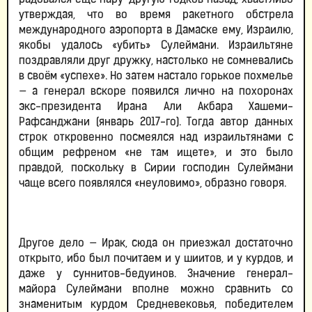
радовался ещё пару-другую годков назад, хвастливо
утверждая, что во время ракетного обстрела
международного аэропорта в Дамаске ему, Израилю,
якобы удалось «убить» Сулеймани. Израильтяне
поздравляли друг дружку, настолько не сомневались
в своём «успехе». Но затем настало горькое похмелье
— а генерал вскоре появился лично на похоронах
экс-президента Ирана Али Акбара Хашеми-
Рафсанджани (январь 2017-го). Тогда автор данных
строк откровенно посмеялся над израильтянами с
общим рефреном «не там ищете», и это было
правдой, поскольку в Сирии господин Сулеймани
чаще всего появлялся «неуловимо», образно говоря.
Другое дело — Ирак, сюда он приезжал достаточно
открыто, ибо был почитаем и у шиитов, и у курдов, и
даже у суннитов-бедуинов. Значение генерал-
майора Сулеймани вполне можно сравнить со
знаменитым курдом Средневековья, победителем