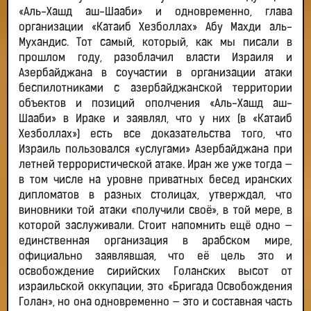
«Аль-Хашд аш-Шааби» и одновременно, глава
организации «Катаиб Хезболлах» Абу Махди аль-
Мухандис. Тот самый, который, как мы писали в
прошлом году, разоблачил власти Израиля и
Азербайджана в соучастии в организации атаки
беспилотниками с азербайджанской территории
объектов и позиций ополчения «Аль-Хашд аш-
Шааби» в Ираке и заявлял, что у них (в «Катаиб
Хезболлах») есть все доказательства того, что
Израиль пользовался «услугами» Азербайджана при
летней террористической атаке. Иран же уже тогда —
в том числе на уровне приватных бесед иранских
дипломатов в разных столицах, утверждал, что
виновники той атаки «получили своё», в той мере, в
которой заслуживали. Стоит напомнить ещё одно —
единственная организация в арабском мире,
официально заявлявшая, что её цель это и
освобождение сирийских Голанских высот от
израильской оккупации, это «Бригада Освобождения
Голан», но она одновременно — это и составная часть