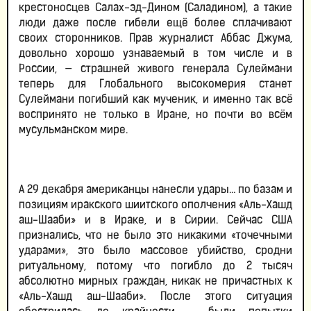
крестоносцев Салах-эд-Дином (Саладином), а такие
люди даже после гибели ещё более сплачивают
своих сторонников. Прав журналист Аббас Джума,
довольно хорошо узнаваемый в том числе и в
России, — страшней живого генерала Сулеймани
теперь для Глобального высокомерия станет
Сулеймани погибший как мученик, и именно так всё
воспринято не только в Иране, но почти во всём
мусульманском мире.
А 29 декабря американцы нанесли удары… по базам и
позициям иракского шиитского ополчения «Аль-Хашд
аш-Шааби» и в Ираке, и в Сирии. Сейчас США
признались, что не было это никакими «точечными
ударами», это было массовое убийство, сродни
ритуальному, потому что погибло до 2 тысяч
абсолютно мирных граждан, никак не причастных к
«Аль-Хашд аш-Шааби». После этого ситуация