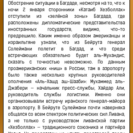
Обострение ситуации в Багдаде, несмотря на то, что к
ночи 2 января сторонники «Катаиб Хезболлах»
отступили из «зелёной зоны» Багдада, где
расположены дипломатические представительства
иностранных государств, видимо, что-то
предрешило. Каким именно образом американцы и
израильтяне узнали, что из Бейрута генерал
Солеймани полетит в Багдад, и что среди
встречающих обязательно будет аль-Мухандис,
сказать с точностью невозможно. По данным
проамериканских «ниш» в России, там в аэропорту
было также несколько крупных руководителей
ополчения «Аль-Хашд аш-Шааби»: Мухаммед аль-
Джабери — начальник пресс-службы, Хайдар Али,
руководитель службы логистики. Именно они
организовывали встречу иранского генерал-майора
в аэропорту. В Бейруте Сулеймани почти наверняка
общался со всем спектром политических сил Ливана,
а не только с руководством ливанской партии
«Хезболлах» — традиционного союзника и партнёра