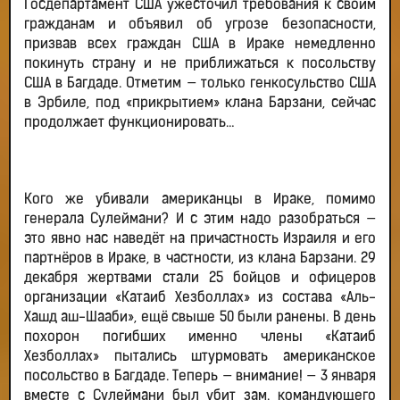
Госдепартамент США ужесточил требования к своим
гражданам и объявил об угрозе безопасности,
призвав всех граждан США в Ираке немедленно
покинуть страну и не приближаться к посольству
США в Багдаде. Отметим — только генкосульство США
в Эрбиле, под «прикрытием» клана Барзани, сейчас
продолжает функционировать…
Кого же убивали американцы в Ираке, помимо
генерала Сулеймани? И с этим надо разобраться —
это явно нас наведёт на причастность Израиля и его
партнёров в Ираке, в частности, из клана Барзани. 29
декабря жертвами стали 25 бойцов и офицеров
организации «Катаиб Хезболлах» из состава «Аль-
Хашд аш-Шааби», ещё свыше 50 были ранены. В день
похорон погибших именно члены «Катаиб
Хезболлах» пытались штурмовать американское
посольство в Багдаде. Теперь — внимание! — 3 января
вместе с Сулеймани был убит зам. командующего