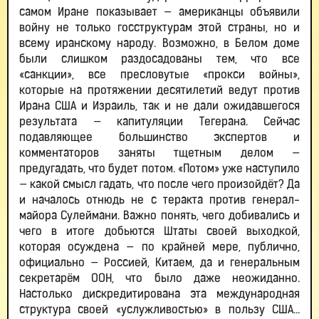
самом Иране показывает — американцы объявили
войну не только госструктурам этой страны, но и
всему иранскому народу. Возможно, в Белом доме
были слишком раздосадованы тем, что все
«санкции», все пресловутые «прокси войны»,
которые на протяжении десятилетий ведут против
Ирана США и Израиль, так и не дали ожидавшегося
результата — капитуляции Тегерана. Сейчас
подавляющее большинство экспертов и
комментаторов заняты тщетным делом —
предугадать, что будет потом. «Потом» уже наступило
— какой смысл гадать, что после чего произойдёт? Да
и началось отнюдь не с теракта против генерал-
майора Сулеймани. Важно понять, чего добивались и
чего в итоге добьются Штаты своей выходкой,
которая осуждена — по крайней мере, публично,
официально — Россией, Китаем, да и генеральным
секретарём ООН, что было даже неожиданно.
Настолько дискредитирована эта международная
структура своей «услужливостью» в пользу США…