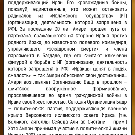
поддерживающий Иран. Его кровожадные бойцы,
пожалуй, единственные, кто может остановить
радикалов из «Исламского государства» (ИГ)
(организация, деятельность которой запрещена в
РФ). За последние 30 лет Амери прошёл путь от
партизана, сражавшегося на стороне Ирана против
родного Ирака, до известного полевого командира,
управляющего «эскадроном смерти», и члена
парламента в Багдаде, где его считают ключевой
фигурой в борьбе с ИГ (организация, деятельность
которой запрещена в РФ). «Иракцы ценят в людях
смелость», — так Амери объясняет свои достижения…
Амери возглавляет Организацию Бадр, в прошлом —
шиитское вооружённое формирование,
прославившееся во время гражданской войны в
Ираке своей жестокостью. Сегодня Организация Бадр
— политическая партия, поддерживающая военное
крыло Верховного исламского совета Ирака. [т.е.
Великого аятоллы Сейеда Али ас-Систани — прим.]
Хотя Амери принимал участие в политической жизни