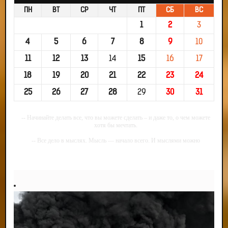
ПН
ВТ
СР
ЧТ
ПТ
СБ
ВС
1
2
3
4
5
6
7
8
9
10
11
12
13
14
15
16
17
18
19
20
21
22
23
24
25
26
27
28
29
30
31
-- Начинайте делать все, что вы можете сделать – и даже то, о чем можете
хотя бы мечтать.
-- Все дело в мыслях. Мысль — начало всего. И мыслями можно
управлять. И поэтому главное дело совершенствования: работать над
мыслями.
-- Идите уверенно по направлению к мечте. Живите той жизнью, которую
вы сами себе придумали.
-- Самое большое богатство — это ум. Самая большая нищета — глупость.
Из всех страхов самый пугающий — самолюбование.
-- Лучшее, что можно сделать с хорошим советом, это пропустить его
мимо ушей. Он никогда не бывает полезен никому, кроме того, кто его дал.