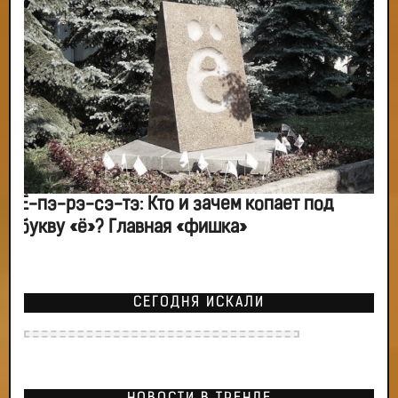
Ё-пэ-рэ-сэ-тэ: Кто и зачем копает под
букву «ё»? Главная «фишка»
СЕГОДНЯ ИСКАЛИ