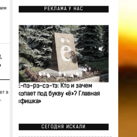
ним
РЕКЛАМА У НАС
,
ь
Ё-пэ-рэ-сэ-тэ: Кто и зачем
ет в
копает под букву «ё»? Главная
.
«фишка»
СЕГОДНЯ ИСКАЛИ