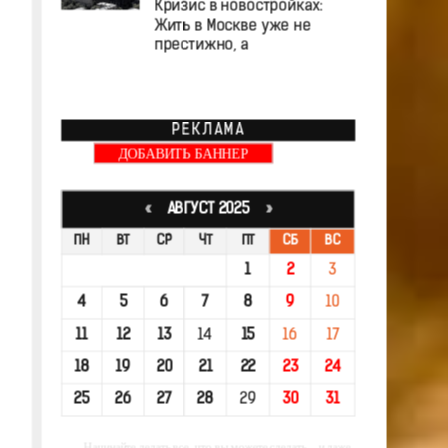
Кризис в новостройках:
Жить в Москве уже не
престижно, а
РЕКЛАМА
ДОБАВИТЬ БАННЕР
«
АВГУСТ 2025
»
ПН
ВТ
СР
ЧТ
ПТ
СБ
ВС
1
2
3
4
5
6
7
8
9
10
11
12
13
14
15
16
17
18
19
20
21
22
23
24
25
26
27
28
29
30
31
-- Начинайте делать все, что вы можете сделать – и даже