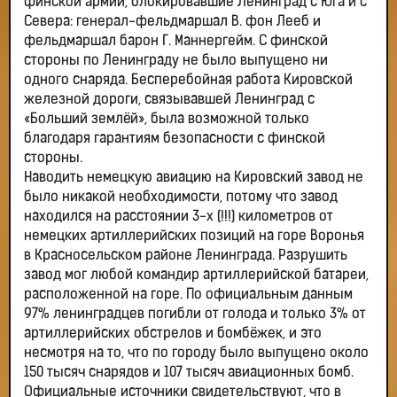
финской армий, блокировавшие Ленинград с Юга и с
Севера: генерал-фельдмаршал В. фон Лееб и
фельдмаршал барон Г. Маннергейм. С финской
стороны по Ленинграду не было выпущено ни
одного снаряда. Бесперебойная работа Кировской
железной дороги, связывавшей Ленинград с
«Больший землёй», была возможной только
благодаря гарантиям безопасности с финской
стороны.
Наводить немецкую авиацию на Кировский завод не
было никакой необходимости, потому что завод
находился на расстоянии 3-х (!!!) километров от
немецких артиллерийских позиций на горе Воронья
в Красносельском районе Ленинграда. Разрушить
завод мог любой командир артиллерийской батареи,
расположенной на горе. По официальным данным
97% ленинградцев погибли от голода и только 3% от
артиллерийских обстрелов и бомбёжек, и это
несмотря на то, что по городу было выпущено около
150 тысяч снарядов и 107 тысяч авиационных бомб.
Официальные источники свидетельствуют, что в