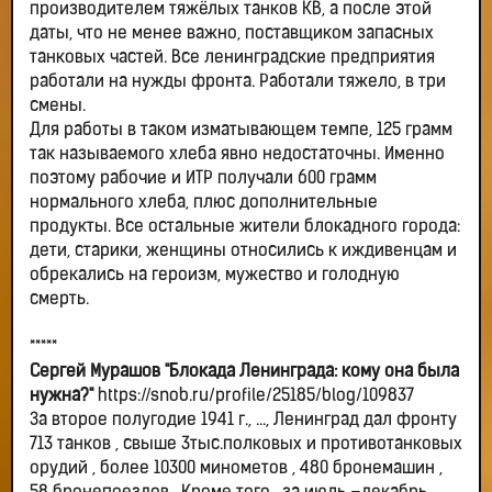
производителем тяжёлых танков КВ, а после этой
даты, что не менее важно, поставщиком запасных
танковых частей. Все ленинградские предприятия
работали на нужды фронта. Работали тяжело, в три
смены.
Для работы в таком изматывающем темпе, 125 грамм
так называемого хлеба явно недостаточны. Именно
поэтому рабочие и ИТР получали 600 грамм
нормального хлеба, плюс дополнительные
продукты. Все остальные жители блокадного города:
дети, старики, женщины относились к иждивенцам и
обрекались на героизм, мужество и голодную
смерть.
*****
Сергей Мурашов "Блокада Ленинграда: кому она была
нужна?"
https://snob.ru/profile/25185/blog/109837
За второе полугодие 1941 г., ..., Ленинград дал фронту
713 танков , свыше 3тыс.полковых и противотанковых
орудий , более 10300 минометов , 480 бронемашин ,