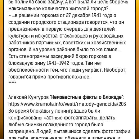
выполнила свою задачу. А вот была ли цель сберечь
максимальное количество жителей города?..
- ...в решении горкома от 27 декабря 1941 года о
создании городского стационара говорится, что он
предназначен в первую очередь для деятелей
культуры и искусства, стахановцев и руководящих
работников партийных, советских и хозяйственных
органов. И на уровне районов было то же самое…
Есть стенограммы заседаний бюро горкома в
блокадную зиму 1941–1942 годов. Там нет
обеспокоенности тем, что люди умирают. Наоборот,
говорится прямо противоположное.
*****
Алексей Кунгуров
"Неизвестные факты о Блокаде"
:
https://www.kramola.info/vesti/metody-genocida/203
Во время блокады у ленинградцев были
конфискованы частные фотоаппараты, делать
любые снимки осажденного города было
запрещено. Людей, пытавшихся сделать фотографии
для себя, арестовывали, обвиняли в шпионаже, и