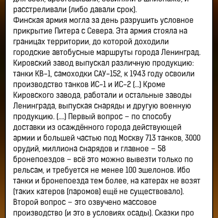
расстреливали (либо давали срок).
Финская армия могла за день разрушить условное
прикрытие Питера с Севера. Эта армия стояла на
границах территории, до которой доходили
городские автобусные маршруты города Ленинград.
Кировский завод выпускал различную продукцию:
танки КВ-1, самоходки САУ-152, к 1943 году освоили
производство танков ИС-1 и ИС-2 (...) Кроме
Кировского завода, работали и остальные заводы
Ленинграда, выпуская снаряды и другую военную
продукцию. (....) Первый вопрос – по способу
доставки из осаждённого города действующей
армии и большей частью под Москву 713 танков, 3000
орудий, миллиона снарядов и главное – 58
бронепоездов – всё это можно вывезти только по
рельсам, и требуется не менее 100 эшелонов. Ибо
танки и бронепоезда тем более, на катерах не возят
(таких катеров (паромов) ещё не существовало).
Второй вопрос – это озвучено массовое
производство (и это в условиях осады). Сказки про