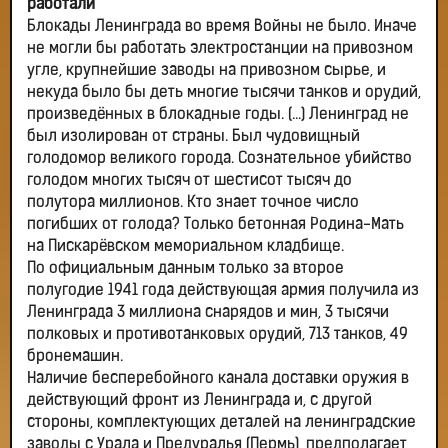
работали"
Блокады Ленинграда во время Войны не было. Иначе
не могли бы работать электростанции на привозном
угле, крупнейшие заводы на привозном сырье, и
некуда было бы деть многие тысячи танков и орудий,
произведённых в блокадные годы. (...) Ленинград не
был изолирован от страны. Был чудовищный
голодомор великого города. Сознательное убийство
голодом многих тысяч от шестисот тысяч до
полутора миллионов. Кто знает точное число
погибших от голода? Только бетонная Родина-Мать
на Пискарёвском мемориальном кладбище.
По официальным данным только за второе
полугодие 1941 года действующая армия получила из
Ленинграда 3 миллиона снарядов и мин, 3 тысячи
полковых и противотанковых орудий, 713 танков, 49
бронемашин.
Наличие бесперебойного канала доставки оружия в
действующий фронт из Ленинграда и, с другой
стороны, комплектующих деталей на ленинградские
заводы с Урала и Предуралья (Пермь), предполагает