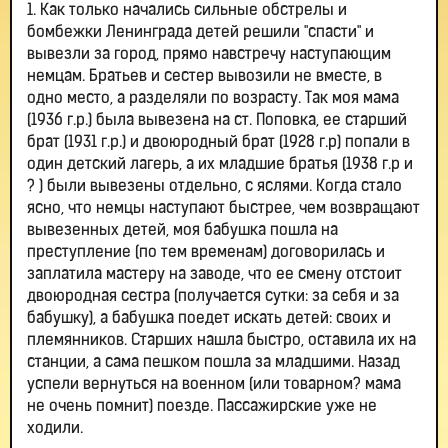
1. Как только начались сильные обстрелы и
бомбежки Ленинграда детей решили "спасти" и
вывезли за город, прямо навстречу наступающим
немцам. Братьев и сестер вывозили не вместе, в
одно место, а разделяли по возрасту. Так моя мама
(1936 г.р.) была вывезена на ст. Поповка, ее старший
брат (1931 г.р.) и двоюродный брат (1928 г.р) попали в
один детский лагерь, а их младшие братья (1938 г.р и
? ) были вывезены отдельно, с яслями. Когда стало
ясно, что немцы наступают быстрее, чем возвращают
вывезенных детей, моя бабушка пошла на
преступление (по тем временам) договорилась и
заплатила мастеру на заводе, что ее смену отстоит
двоюродная сестра (получается сутки: за себя и за
бабушку), а бабушка поедет искать детей: своих и
племянников. Старших нашла быстро, оставила их на
станции, а сама пешком пошла за младшими. Назад
успели вернуться на военном (или товарном? мама
не очень помнит) поезде. Пассажирские уже не
ходили.