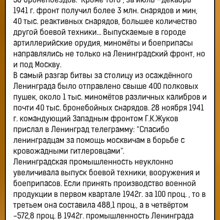
58 бронепоездов. Кроме того , за июль –декабрь
1941 г. фронт получил более 3 млн. снарядов и мин,
40 тыс. реактивных снарядов, большее количество
другой боевой техники... Выпускаемые в городе
артиллерийские орудия, миномёты и боеприпасы
направлялись не только на Ленинградский фронт, но
и под Москву.
В самый разгар битвы за столицу из осаждённого
Ленинграда было отправлено свыше 400 полковых
пушек, около 1 тыс. миномётов различных калибров и
почти 40 тыс. бронебойных снарядов. 28 ноября 1941
г. командующий Западным фронтом Г.К.Жуков
прислал в Ленинград телеграмму: “Спасибо
ленинградцам за помощь москвичам в борьбе с
кровожадными гитлеровцами”.
Ленинградская промышленность неуклонно
увеличивала выпуск боевой техники, вооружения и
боеприпасов. Если принять производство военной
продукции в первом квартале 1942г. за 100 проц. , то в
третьем она составила 488,1 проц., а в четвёртом
-572,8 проц. В 1942г. промышленность Ленинграда