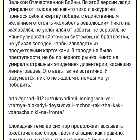
Великой Отечественной Войны. По этой версии люди
умирали от голода, но как-то тихо и аккуратно,
принося себя в жертву победе, с единственным
желанием отстоять «колыбель революции». Никто не
жаловался, не уклонялся от работы, не воровал, не
манипулировал карточной системой, не брал взятки,
не убивал соседей, чтобы завладеть их
продуктовыми карточками. В городе не было
преступности, не было чёрного рынка. Никто не
умирал в страшных эпидемиях дизентерии, косивших
ленинградцев. Это ведь так не эстетично. И,
разумеется, никто не ждал, что немцы могут
победить."
http://gorod-812.ru/rukovoditeli-leningrada-vo-
vremya-blokadyi-deystvovali-tochno-tak-zhe-kak-
voenachalniki-na-fronte/
Блокадная тема до сих пор продолжает вызывать
ожесточенные споры, возникающие, как правило,