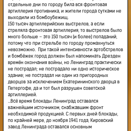
отдельные дни по городу била вся фронтовая
артиллерия противника, и жители города сутками не
выходили из бомбоубежищ.
150 тысяч артиллерийских выстрелов, а если
стреляла фронтовая артиллерия, то выстрелов было
много больше – это 150 тысяч (и более) попаданий,
потому что при стрельбе по городу промахнуться
невозможно. При такой интенсивности артобстрелов
и бомбёжек город должен был напоминать Дрезден
времён окончания войны, но Ленинград практически
не пострадал; не пострадало ни одно историческое
здание; не пострадал ни один из пригородных
дворцов за исключением Екатерининского дворца в
Петергофе, да и тот был разрушен советской
артиллерией.
...Всё время блокады Ленинград оставался
важнейшим источником, снабжавшим фронт
необходимой продукцией. С первых дней блокады,
по крайней мере, до ноября 1941 года, Кировский
завод Ленинграда оставался основным