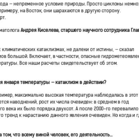
холода — непременное условие природы. Просто циклоны немн
 примеру, на Восток, они шарахаются в другую сторону.
рт.
иматолога
Андрея Киселева,
старшего научного сотрудника Гла
 климатических катаклизмах, не далеки от истины, — сказал
мов большой. Включает, в частности, опасные гидрометеоявле
ературы. Все наши расчеты свидетельствует об этом.
ля января температуры — катаклизм в действии?
пример, максимально высокая температура наблюдалась в этот
ается наводнений, рост их числа очевиден: в среднем в год
о века их было порядка двухсот. А после 2000-го перевалило
то тренд к нарастанию данного явления очевиден. Но когда и г
а том, что всему виной человек, его деятельность…