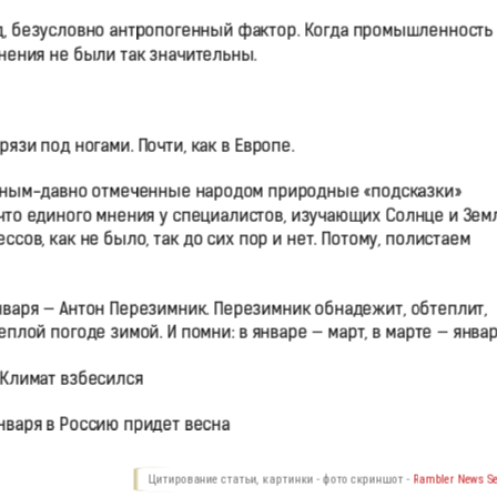
яд, безусловно антропогенный фактор. Когда промышленность
енения не были так значительны.
рязи под ногами. Почти, как в Европе.
давным-давно отмеченные народом природные «подсказки»
 что единого мнения у специалистов, изучающих Солнце и Зем
сов, как не было, так до сих пор и нет. Потому, полистаем
 января — Антон Перезимник. Перезимник обнадежит, обтеплит,
еплой погоде зимой. И помни: в январе — март, в марте — январ
 Климат взбесился
января в Россию придет весна
Цитирование статьи, картинки - фото скриншот -
Rambler News Se