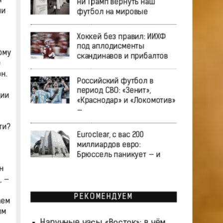
я
ни Трамп вернуть наш
ни
футбол на мировые
Хоккей без правил: ИИХФ
под аплодисменты
ому
скандинавов и прибалтов
о
н.
Российский футбол в
период СВО: «Зенит»,
ции
«Краснодар» и «Локомотив»
—
ти?
Euroclear, с вас 200
миллиардов евро:
Брюссель паникует — и
н
, —
РЕКОМЕНДУЕМ
аем
им
Наручные часы «Восток»: в чём