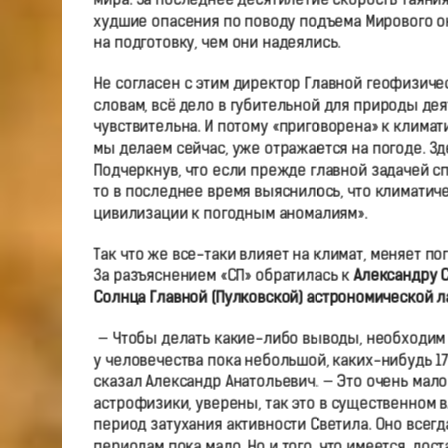
мира. За последнее десятилетие скорость таяния 
худшие опасения по поводу подъема Мирового о
на подготовку, чем они надеялись.
Не согласен с этим директор Главной геофизичес
словам, всё дело в губительной для природы де
чувствительна. И потому «приговорена» к климат
мы делаем сейчас, уже отражается на погоде. Зд
Подчеркнув, что если прежде главной задачей с
то в последнее время выяснилось, что климатич
цивилизации к погодным аномалиям».
Так что же все-таки влияет на климат, меняет по
За разъяснением «СП» обратилась к
Александру 
Солнца Главной (Пулковской) астрономической л
— Чтобы делать какие-либо выводы, необходим 
у человечества пока небольшой, каких-нибудь 17
сказал Александр Анатольевич. — Это очень мало
астрофизики, уверены, так это в существенном 
период затухания активности Светила. Оно всег
периодам пока мало. Но и того, что имеется, дос