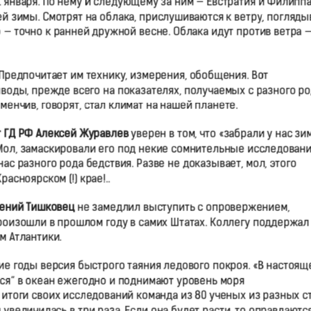
1 января. По нему и следующему за ним — Евстратия и Филипп
ей зимы. Смотрят на облака, прислушиваются к ветру, погляд
 — точно к ранней дружной весне. Облака идут против ветра 
 Предпочитает им технику, измерения, обобщения. Вот
оды, прежде всего на показателях, получаемых с разного ро
менчив, говорят, стал климат на нашей планете.
т ГД РФ Алексей Журавлев
уверен в том, что «забрали у нас зи
Мол, замаскировали его под некие сомнительные исследовани
ас разного рода бедствия. Разве не доказывает, мол, этого
асноярском (!) крае!..
гений Тишковец
не замедлил выступить с опровержением,
роизошли в прошлом году в самих Штатах. Коллегу поддержал
м Атлантики.
е годы версия быстрого таяния ледового покроя. «В настоящ
ся“ в океан ежегодно и поднимают уровень моря
итоги своих исследований команда из 80 ученых из разных с