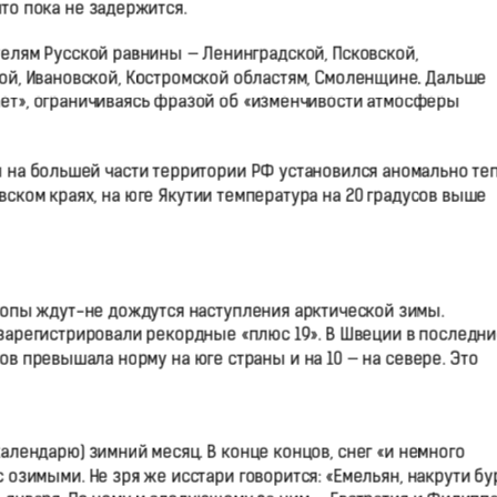
что пока не задержится.
телям Русской равнины — Ленинградской, Псковской,
кой, Ивановской, Костромской областям, Смоленщине. Дальше
ает», ограничиваясь фразой об «изменчивости атмосферы
 на большей части территории РФ установился аномально те
ском краях, на юге Якутии температура на 20 градусов выше
вропы ждут-не дождутся наступления арктической зимы.
зарегистрировали рекордные «плюс 19». В Швеции в последни
ов превышала норму на юге страны и на 10 — на севере. Это
алендарю) зимний месяц. В конце концов, снег «и немного
 озимыми. Не зря же исстари говорится: «Емельян, накрути бу