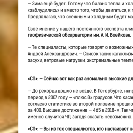
— Зима ещё будет. Потому что баланс тепла и 
«заблудились» и вместо того, чтобы двигаться, к
Предполагаю, что снежным и холодным будет ма
Свое мнение у нашего постоянного эксперта кл
геофизической обсерватории им. А. И. Воейкова.
— Те специалисты, которые говорят о возможных
Андрей Александрович. — Список таких катаклиз
засухи, ветровые нагрузки, экстремальные темп
«СП»: — Сейчас вот как раз аномально высокие д
— До рекорда дошло не везде. В Петербурге, на
период в 2007 году — «плюс 8» градусов. Что кас
согласно статистике во второй половине прошлог
за 400. Высшее достижение — 465 в 2018-м. Так ч
именно случится ЧП, загодя сказать невозможно.
«СП»: — Вы из тех специалистов, кто настаивает н