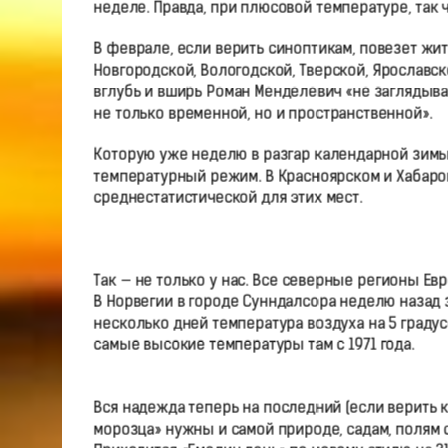
неделе. Правда, при плюсовой температуре, так 
В феврале, если верить синоптикам, повезет жи
Новгородской, Вологодской, Тверской, Ярославс
вглубь и вширь Роман Менделевич «не заглядыв
не только временной, но и пространственной».
Которую уже неделю в разгар календарной зимы
температурный режим. В Красноярском и Хабаров
среднестатистической для этих мест.
Так — не только у нас. Все северные регионы Е
В Норвегии в городе Сунндалсора неделю назад 
несколько дней температура воздуха на 5 градус
самые высокие температуры там с 1971 года.
Вся надежда теперь на последний (если верить к
морозца» нужны и самой природе, садам, полям с