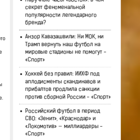
секрет феноменальной
популярности легендарного
бренда?
Анзор Кавазашвили: Ни МОК, ни
это
Трамп вернуть наш футбол на
мировые стадионы не помогут -
е
«Спорт»
Хоккей без правил: ИИХФ под
аплодисменты скандинавов и
ы
прибалтов продлила санкции
против сборной России - «Спорт»
е.
Российский футбол в период
СВО: «Зенит», «Краснодар» и
«Локомотив» — миллиардеры -
«Спорт»