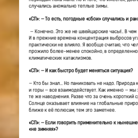
случались аномально теплые зимы.
«СП»: — То есть, погодные «сбои» случались и ра
— Конечно. Это же не швейцарские часы!.. В че
И в прежние времена концентрация выбросов угл
практически не влияло. Я вообще считаю, что че
прожило более-менее спокойно, в определенном 
климатических катаклизмов.
«СП»: — И как быстро будет меняться ситуация?
— Кто бы знал… Но паниковать не надо. Природа 
и горы — все взаимодействует. Как именно — мы
те же наводнения. Разве что за очень короткий с
Солнце оказывает влияние на глобальные приро
ближе к её полюсам, тем это заметнее.
«СП»: — Если говорить применительно к нынешней
«не зимняя»?