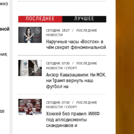
ожко
ПОСЛЕДНЕЕ
ЛУЧШЕЕ
вной
СЕГОДНЯ, 18:27
/
ПОСЛЕДНИЕ
НОВОСТИ
Наручные часы «Восток»: в
чём секрет феноменальной
ния,
СЕГОДНЯ, 07:30
/
ПОСЛЕДНИЕ
НОВОСТИ
/
СПОРТ
Анзор Кавазашвили: Ни МОК,
ни Трамп вернуть наш
футбол на
СЕГОДНЯ, 07:30
/
ПОСЛЕДНИЕ
НОВОСТИ
/
СПОРТ
де
Хоккей без правил: ИИХФ
под аплодисменты
скандинавов и