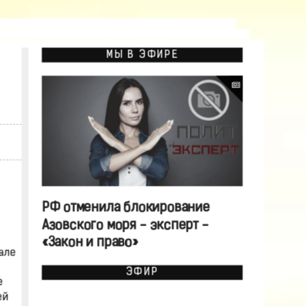
МЫ В ЭФИРЕ
РФ отменила блокирование
Азовского моря - эксперт -
«Закон и право»
але
ЭФИР
е
ей