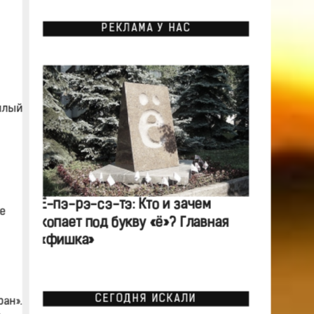
РЕКЛАМА У НАС
плый
Ё-пэ-рэ-сэ-тэ: Кто и зачем
е
копает под букву «ё»? Главная
«фишка»
СЕГОДНЯ ИСКАЛИ
ран».