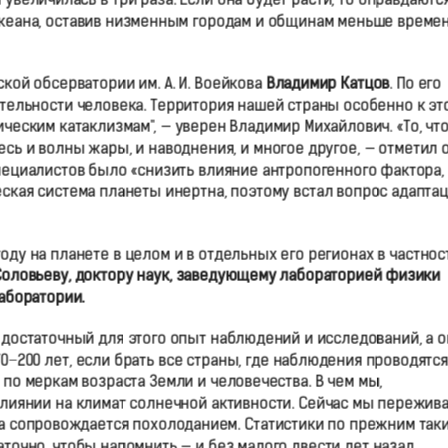
увеличилась в три раза. Если она будет расти, то оправдаютс
кеана, оставив низменным городам и общинам меньше време
кой обсерватории им. А. И. Воейкова
Владимир Катцов
. По его
ятельности человека. Территория нашей страны особенно к эт
ическим катаклизмам", — уверен Владимир Михайлович. «То, чт
есь и волны жары, и наводнения, и многое другое, — отметил о
пециалистов было «снизить влияние антропогенного фактора,
еская система планеты инертна, поэтому встал вопрос адапта
году на планете в целом и в отдельных его регионах в частнос
Соловьеву, доктору наук, заведующему лабораторией физики
аборатории.
достаточный для этого опыт наблюдений и исследований, а о
0−200 лет, если брать все страны, где наблюдения проводятся
 по меркам возраста Земли и человечества. В чем мы,
влиянии на климат солнечной активности. Сейчас мы пережив
да сопровождается похолоданием. Статистики по прежним так
таточно, чтобы напомнить — и без малого двести лет назад