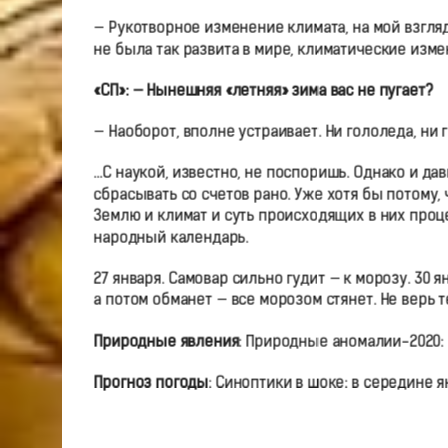
— Рукотворное изменение климата, на мой взгл
не была так развита в мире, климатические изм
«СП»: — Нынешняя «летняя» зима вас не пугает?
— Наоборот, вполне устраивает. Ни гололеда, ни г
…С наукой, известно, не поспоришь. Однако и 
сбрасывать со счетов рано. Уже хотя бы потому,
Землю и климат и суть происходящих в них процес
народный календарь.
27 января. Самовар сильно гудит — к морозу. 30
а потом обманет — все морозом стянет. Не верь т
Природные явления
: Природные аномалии-2020:
Прогноз погоды
: Синоптики в шоке: в середине 