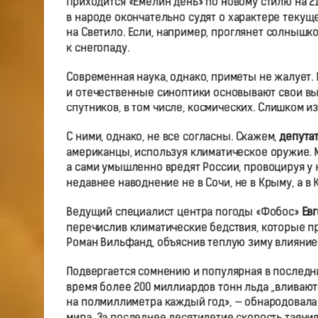
Приходится «Емелин день» по новому стилю на 2
в народе окончательно судят о характере текущ
на Светило. Если, например, проглянет солнышко
к снегопаду.
Современная наука, однако, приметы не жалует.
и отечественные синоптики основывают свои выв
спутников, в том числе, космических. Слишком из
С ними, однако, не все согласны. Скажем,
депута
американцы, используя климатическое оружие. 
а сами умышленно вредят России, провоцируя у н
недавнее наводнение не в Сочи, не в Крыму, а в Кр
Ведущий специалист центра погоды «Фобос»
Ев
перечислив климатические бедствия, которые п
Роман Вильфанд, объяснив теплую зиму влияние
Подвергается сомнению и популярная в последни
время более 200 миллиардов тонн льда „вливают
на полмиллиметра каждый год», — обнародовала 