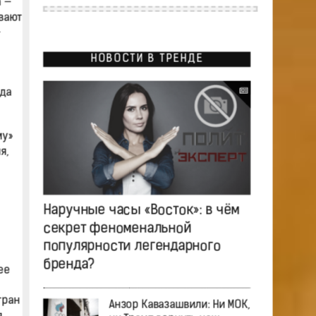
а —
ывают
—
НОВОСТИ В ТРЕНДЕ
да
му»
я,
Наручные часы «Восток»: в чём
секрет феноменальной
популярности легендарного
бренда?
ее
тран
Анзор Кавазашвили: Ни МОК,