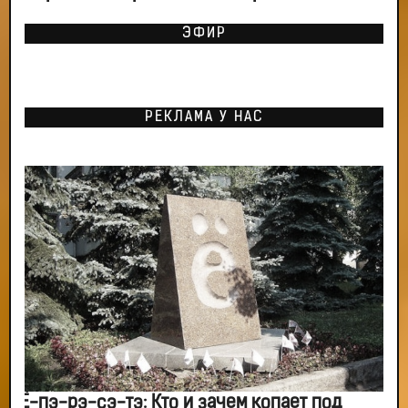
ЭФИР
РЕКЛАМА У НАС
Ё-пэ-рэ-сэ-тэ: Кто и зачем копает под