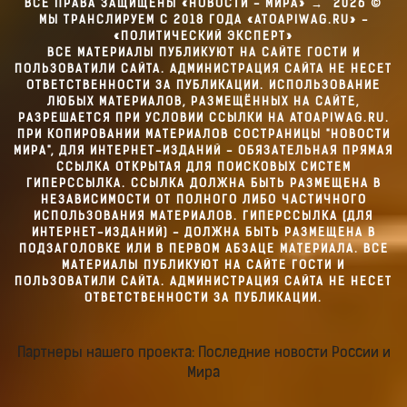
ВСЕ ПРАВА ЗАЩИЩЕНЫ «НОВОСТИ - МИРА»
→
2026
©
МЫ ТРАНСЛИРУЕМ С 2018 ГОДА «ATOAPIWAG.RU» -
«ПОЛИТИЧЕСКИЙ ЭКСПЕРТ»
ВСЕ МАТЕРИАЛЫ ПУБЛИКУЮТ НА САЙТЕ ГОСТИ И
ПОЛЬЗОВАТИЛИ САЙТА. АДМИНИСТРАЦИЯ САЙТА НЕ НЕСЕТ
ОТВЕТСТВЕННОСТИ ЗА ПУБЛИКАЦИИ. ИСПОЛЬЗОВАНИЕ
ЛЮБЫХ МАТЕРИАЛОВ, РАЗМЕЩЁННЫХ НА САЙТЕ,
РАЗРЕШАЕТСЯ ПРИ УСЛОВИИ ССЫЛКИ НА ATOAPIWAG.RU.
ПРИ КОПИРОВАНИИ МАТЕРИАЛОВ СОСТРАНИЦЫ "НОВОСТИ
МИРА", ДЛЯ ИНТЕРНЕТ-ИЗДАНИЙ - ОБЯЗАТЕЛЬНАЯ ПРЯМАЯ
ССЫЛКА ОТКРЫТАЯ ДЛЯ ПОИСКОВЫХ СИСТЕМ
ГИПЕРССЫЛКА. ССЫЛКА ДОЛЖНА БЫТЬ РАЗМЕЩЕНА В
НЕЗАВИСИМОСТИ ОТ ПОЛНОГО ЛИБО ЧАСТИЧНОГО
ИСПОЛЬЗОВАНИЯ МАТЕРИАЛОВ. ГИПЕРССЫЛКА (ДЛЯ
ИНТЕРНЕТ-ИЗДАНИЙ) - ДОЛЖНА БЫТЬ РАЗМЕЩЕНА В
ПОДЗАГОЛОВКЕ ИЛИ В ПЕРВОМ АБЗАЦЕ МАТЕРИАЛА. ВСЕ
МАТЕРИАЛЫ ПУБЛИКУЮТ НА САЙТЕ ГОСТИ И
ПОЛЬЗОВАТИЛИ САЙТА. АДМИНИСТРАЦИЯ САЙТА НЕ НЕСЕТ
ОТВЕТСТВЕННОСТИ ЗА ПУБЛИКАЦИИ.
Партнеры нашего проекта: Последние новости России и
Мира