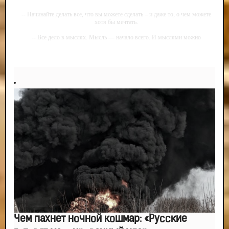
-- Начинайте делать все, что вы можете сделать – и даже то, о чем можете
хотя бы мечтать.
-- Все дело в мыслях. Мысль — начало всего. И мыслями можно
управлять. И поэтому главное дело совершенствования: работать над
мыслями.
-- Идите уверенно по направлению к мечте. Живите той жизнью, которую
вы сами себе придумали.
-- Самое большое богатство — это ум. Самая большая нищета — глупость.
Из всех страхов самый пугающий — самолюбование.
-- Лучшее, что можно сделать с хорошим советом, это пропустить его
мимо ушей. Он никогда не бывает полезен никому, кроме того, кто его дал.
-- Люблю давать советы и очень не люблю, когда их дают мне.
Led панель рекламная
Яркие и надежные LED панели для привлечения клиентов и
увеличения продаж
mevy.ru
Чем пахнет ночной кошмар: «Русские