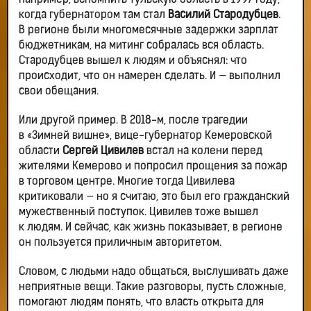
например, вспомнить Тульскую область в 1997 году,
когда губернатором там стал
Василий Стародубцев
.
В регионе были многомесячные задержки зарплат
бюджетникам, на митинг собралась вся область.
Стародубцев вышел к людям и объяснял: что
происходит, что он намерен сделать. И — выполнил
свои обещания.
Или другой пример. В 2018-м, после трагедии
в «Зимней вишне», вице-губернатор Кемеровской
области
Сергей Цивилев
встал на колени перед
жителями Кемерово и попросил прощения за пожар
в торговом центре. Многие тогда Цивилева
критиковали — но я считаю, это был его гражданский
мужественный поступок. Цивилев тоже вышел
к людям. И сейчас, как жизнь показывает, в регионе
он пользуется приличным авторитетом.
Словом, с людьми надо общаться, выслушивать даже
неприятные вещи. Такие разговоры, пусть сложные,
помогают людям понять, что власть открыта для