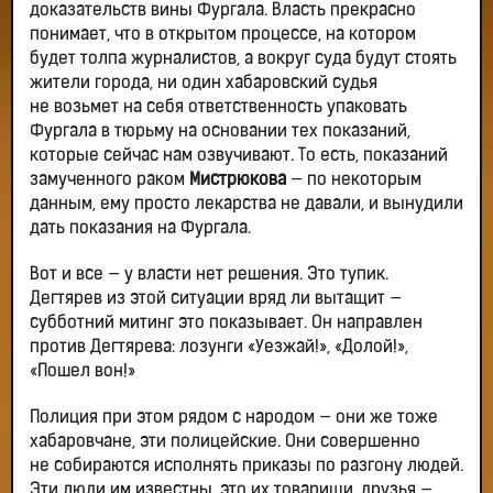
доказательств вины Фургала. Власть прекрасно
понимает, что в открытом процессе, на котором
будет толпа журналистов, а вокруг суда будут стоять
жители города, ни один хабаровский судья
не возьмет на себя ответственность упаковать
Фургала в тюрьму на основании тех показаний,
которые сейчас нам озвучивают. То есть, показаний
замученного раком
Мистрюкова
— по некоторым
данным, ему просто лекарства не давали, и вынудили
дать показания на Фургала.
Вот и все — у власти нет решения. Это тупик.
Дегтярев из этой ситуации вряд ли вытащит —
субботний митинг это показывает. Он направлен
против Дегтярева: лозунги «Уезжай!», «Долой!»,
«Пошел вон!»
Полиция при этом рядом с народом — они же тоже
хабаровчане, эти полицейские. Они совершенно
не собираются исполнять приказы по разгону людей.
Эти люди им известны, это их товарищи, друзья —