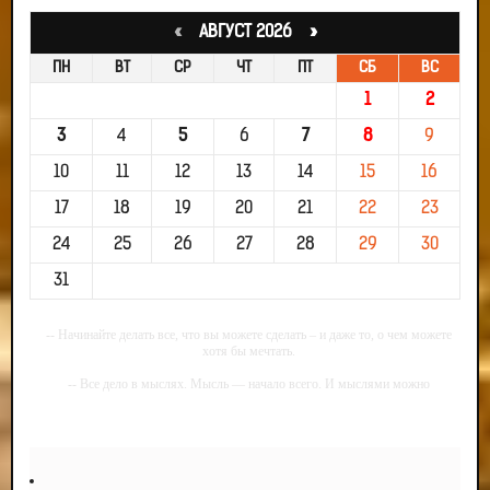
«
АВГУСТ 2026 »
ПН
ВТ
СР
ЧТ
ПТ
СБ
ВС
1
2
3
4
5
6
7
8
9
10
11
12
13
14
15
16
17
18
19
20
21
22
23
24
25
26
27
28
29
30
31
-- Начинайте делать все, что вы можете сделать – и даже то, о чем можете
хотя бы мечтать.
-- Все дело в мыслях. Мысль — начало всего. И мыслями можно
управлять. И поэтому главное дело совершенствования: работать над
мыслями.
-- Идите уверенно по направлению к мечте. Живите той жизнью, которую
вы сами себе придумали.