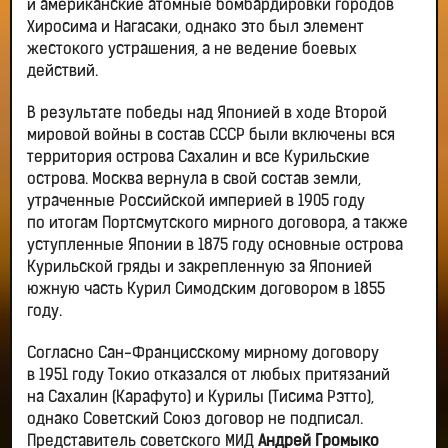
и американские атомные бомбардировки городов
Хиросима и Нагасаки, однако это был элемент
жестокого устрашения, а не ведение боевых
действий.
В результате победы над Японией в ходе Второй
мировой войны в состав СССР были включены вся
территория острова Сахалин и все Курильские
острова. Москва вернула в свой состав земли,
утраченные Российской империей в 1905 году
по итогам Портсмутского мирного договора, а также
уступленные Японии в 1875 году основные острова
Курильской гряды и закрепленную за Японией
южную часть Курил Симодским договором в 1855
году.
Согласно Сан-Францисскому мирному договору
в 1951 году Токио отказался от любых притязаний
на Сахалин (Карафуто) и Курилы (Тисима Рэтто),
однако Советский Союз договор не подписал.
Представитель советского МИД
Андрей Громыко