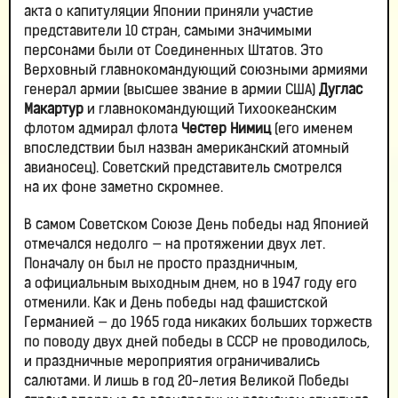
акта о капитуляции Японии приняли участие
представители 10 стран, самыми значимыми
персонами были от Соединенных Штатов. Это
Верховный главнокомандующий союзными армиями
генерал армии (высшее звание в армии США)
Дуглас
Макартур
и главнокомандующий Тихоокеанским
флотом адмирал флота
Честер Нимиц
(его именем
впоследствии был назван американский атомный
авианосец). Советский представитель смотрелся
на их фоне заметно скромнее.
В самом Советском Союзе День победы над Японией
отмечался недолго — на протяжении двух лет.
Поначалу он был не просто праздничным,
а официальным выходным днем, но в 1947 году его
отменили. Как и День победы над фашистской
Германией — до 1965 года никаких больших торжеств
по поводу двух дней победы в СССР не проводилось,
и праздничные мероприятия ограничивались
салютами. И лишь в год 20-летия Великой Победы