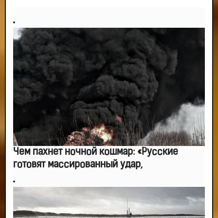
-- Идите уверенно по направлению к мечте. Живите той жизнью, которую
вы сами себе придумали.
-- Самое большое богатство — это ум. Самая большая нищета — глупость.
Из всех страхов самый пугающий — самолюбование.
-- Лучшее, что можно сделать с хорошим советом, это пропустить его
мимо ушей. Он никогда не бывает полезен никому, кроме того, кто его дал.
-- Люблю давать советы и очень не люблю, когда их дают мне.
Чем пахнет ночной кошмар: «Русские
готовят массированный удар,