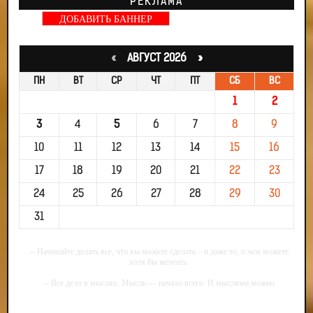
РЕКЛАМА
ДОБАВИТЬ БАННЕР
«
АВГУСТ 2026 »
ПН
ВТ
СР
ЧТ
ПТ
СБ
ВС
1
2
3
4
5
6
7
8
9
10
11
12
13
14
15
16
17
18
19
20
21
22
23
24
25
26
27
28
29
30
31
-- Начинайте делать все, что вы можете сделать – и даже то, о чем можете
хотя бы мечтать.
-- Все дело в мыслях. Мысль — начало всего. И мыслями можно
управлять. И поэтому главное дело совершенствования: работать над
мыслями.