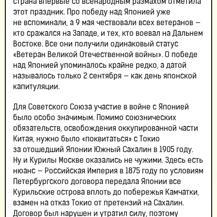
страна впервые со всенародным размахом отметила
этот праздник. Про победу над Японией уже
не вспоминали, а 9 мая чествовали всех ветеранов —
кто сражался на Западе, и тех, кто воевал на Дальнем
Востоке. Все они получили одинаковый статус
«Ветеран Великой Отечественной войны». О победе
над Японией упоминалось крайне редко, а датой
называлось только 2 сентября — как день японской
капитуляции.
Для Советского Союза участие в войне с Японией
было особо значимым. Помимо союзнических
обязательств, освобождения оккупированной части
Китая, нужно было «поквитаться» с Токио
за отошедший Японии Южный Сахалин в 1905 году.
Ну и Курилы Москве оказались не чужими. Здесь есть
нюанс — Российская Империя в 1875 году по условиям
Петербургского договора передала Японии все
Курильские острова вплоть до побережья Камчатки,
взамен на отказ Токио от претензий на Сахалин.
Договор был нарушен и утратил силу, поэтому