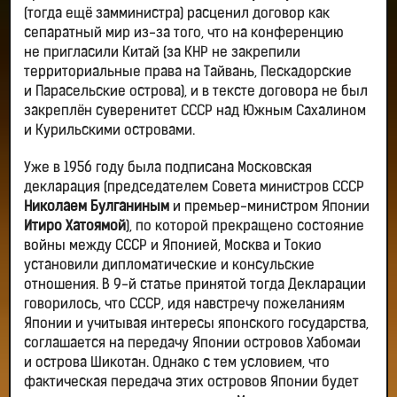
(тогда ещё замминистра) расценил договор как
сепаратный мир из-за того, что на конференцию
не пригласили Китай (за КНР не закрепили
территориальные права на Тайвань, Пескадорские
и Парасельские острова), и в тексте договора не был
закреплён суверенитет СССР над Южным Сахалином
и Курильскими островами.
Уже в 1956 году была подписана Московская
декларация (председателем Совета министров СССР
Николаем Булганиным
и премьер-министром Японии
Итиро Хатоямой
), по которой прекращено состояние
войны между СССР и Японией, Москва и Токио
установили дипломатические и консульские
отношения. В 9-й статье принятой тогда Декларации
говорилось, что СССР, идя навстречу пожеланиям
Японии и учитывая интересы японского государства,
соглашается на передачу Японии островов Хабомаи
и острова Шикотан. Однако с тем условием, что
фактическая передача этих островов Японии будет