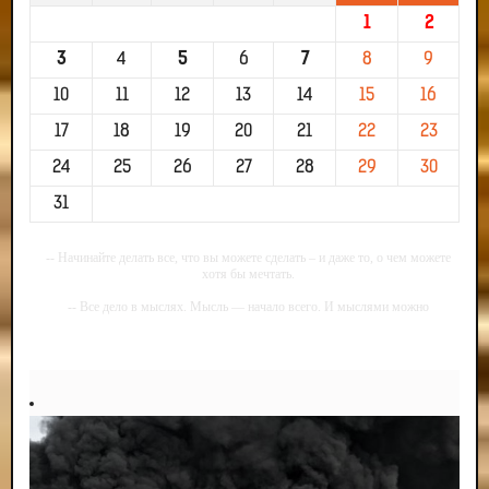
1
2
3
4
5
6
7
8
9
10
11
12
13
14
15
16
17
18
19
20
21
22
23
24
25
26
27
28
29
30
31
-- Начинайте делать все, что вы можете сделать – и даже то, о чем можете
хотя бы мечтать.
-- Все дело в мыслях. Мысль — начало всего. И мыслями можно
управлять. И поэтому главное дело совершенствования: работать над
мыслями.
-- Идите уверенно по направлению к мечте. Живите той жизнью, которую
вы сами себе придумали.
-- Самое большое богатство — это ум. Самая большая нищета — глупость.
Из всех страхов самый пугающий — самолюбование.
-- Лучшее, что можно сделать с хорошим советом, это пропустить его
мимо ушей. Он никогда не бывает полезен никому, кроме того, кто его дал.