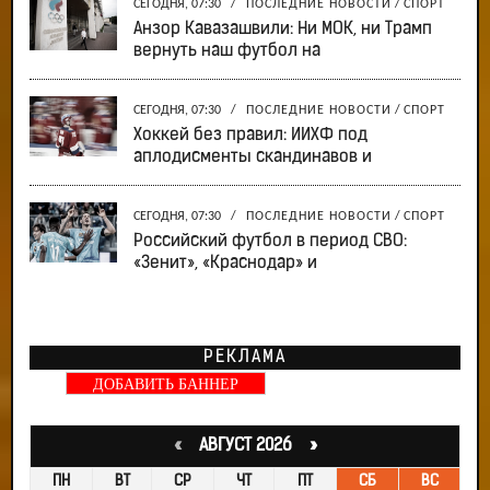
СЕГОДНЯ, 07:30
/
ПОСЛЕДНИЕ НОВОСТИ
/
СПОРТ
Анзор Кавазашвили: Ни МОК, ни Трамп
вернуть наш футбол на
СЕГОДНЯ, 07:30
/
ПОСЛЕДНИЕ НОВОСТИ
/
СПОРТ
Хоккей без правил: ИИХФ под
аплодисменты скандинавов и
СЕГОДНЯ, 07:30
/
ПОСЛЕДНИЕ НОВОСТИ
/
СПОРТ
Российский футбол в период СВО:
«Зенит», «Краснодар» и
РЕКЛАМА
ДОБАВИТЬ БАННЕР
«
АВГУСТ 2026 »
ПН
ВТ
СР
ЧТ
ПТ
СБ
ВС