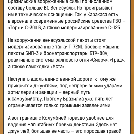
Бразильские вооруженные силы по численном
составу больше ВС Венесуэлы. Но проигрывают
им в техническом оснащении. Так, у Каракаса есть
в арсенале современные российские средства ПВО —
«Тор» и С-300 В, а также модернизированные С-125.
На вооружении венесуэльской пехоты стоят
модернизированные танки Т-72М1, боевые машины
пехоты БМП-3 и бронетранспортеры БТР-80А,
реактивные системы залпового огня «Смерч», «Град»,
а также самоходки «Мста».
Наступать вдоль единственной дороги, к тому же
прикрытой джунглями, под непрерывными ударами
артиллерии и авиации — верный путь
к самоубийству. Поэтому Бразилиа уже пять лет
ограничивается только громкими заявлениями.
А вот граница с Колумбией гораздо удобнее для
ведения масштабных боевых действий. Здесь нет
джунглей, большая ее часть — это поросшая травой