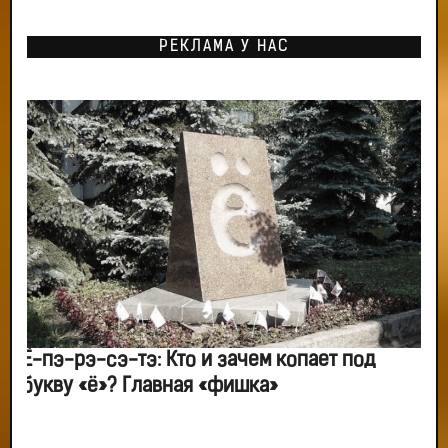
РЕКЛАМА У НАС
Ё-пэ-рэ-сэ-тэ: Кто и зачем копает под
букву «ё»? Главная «фишка»