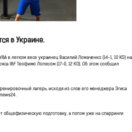
ся в Украине.
BA в легком весе украинец Василий Ломаченко (14-1, 10 КО) н
са IBF Теофимо Лопесом (17-0, 12 КО). Об этом сообщил
ренировочный лагерь, исходя из слов его менеджера Эгиса
gnews24.
дет общефизическую подготовку, а потом уже на спарринги