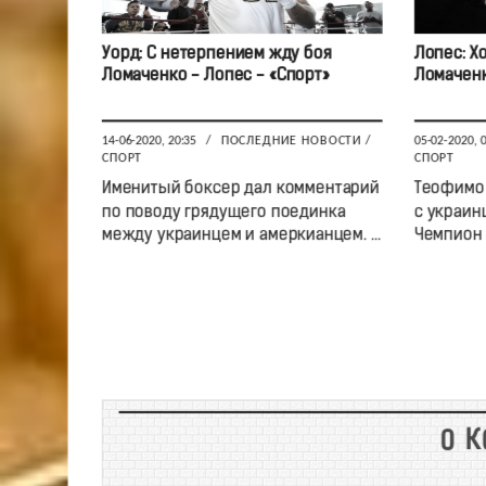
Уорд: С нетерпением жду боя
Лопес: Х
Ломаченко - Лопес - «Спорт»
Ломаченк
14-06-2020, 20:35
/
ПОСЛЕДНИЕ НОВОСТИ
/
05-02-2020, 
СПОРТ
СПОРТ
Именитый боксер дал комментарий
Теофимо 
по поводу грядущего поединка
с украин
между украинцем и амеркианцем. ...
Чемпион м
0 