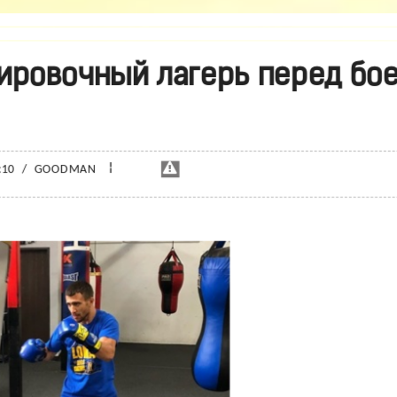
ировочный лагерь перед бо
¦
6:10
/
GOODMAN