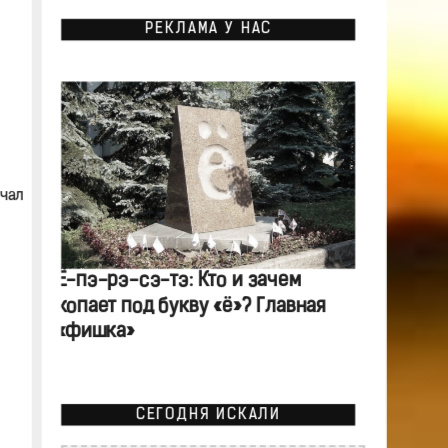
РЕКЛАМА У НАС
ачал
Ё-пэ-рэ-сэ-тэ: Кто и зачем
копает под букву «ё»? Главная
«фишка»
СЕГОДНЯ ИСКАЛИ