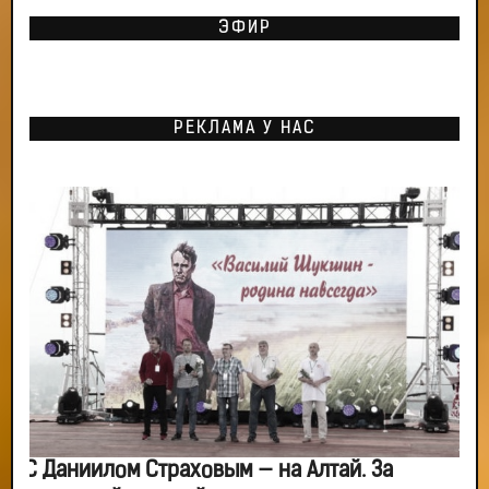
ЭФИР
РЕКЛАМА У НАС
С Даниилом Страховым — на Алтай. За