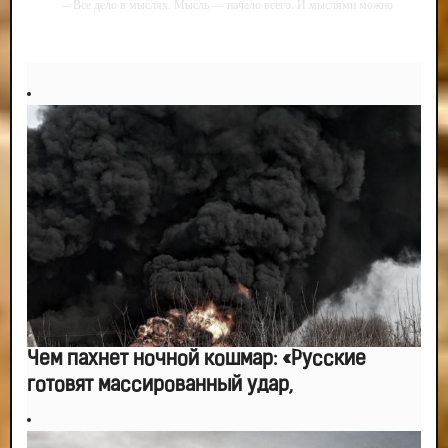
-- Все дело в мыслях. Мысль — начало всего. И мыслями можно
управлять. И поэтому главное дело совершенствования: работать над
мыслями.
-- Идите уверенно по направлению к мечте. Живите той жизнью, которую
вы сами себе придумали.
-- Самое большое богатство — это ум. Самая большая нищета — глупость.
Из всех страхов самый пугающий — самолюбование.
-- Лучшее, что можно сделать с хорошим советом, это пропустить его
мимо ушей. Он никогда не бывает полезен никому, кроме того, кто его дал.
-- Люблю давать советы и очень не люблю, когда их дают мне.
Чем пахнет ночной кошмар: «Русские
готовят массированный удар,