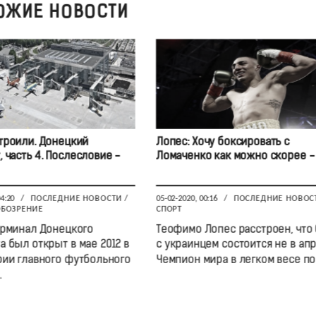
ОЖИЕ НОВОСТИ
строили. Донецкий
Лопес: Хочу боксировать с
 часть 4. Послесловие -
Ломаченко как можно скорее -
04:20
/
ПОСЛЕДНИЕ НОВОСТИ
/
05-02-2020, 00:16
/
ПОСЛЕДНИЕ НОВОС
ОБОЗРЕНИЕ
СПОРТ
рминал Донецкого
Теофимо Лопес расстроен, что
а был открыт в мае 2012 в
с украинцем состоится не в апр
ии главного футбольного
Чемпион мира в легком весе по .
.