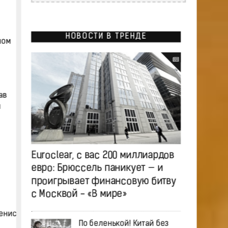
НОВОСТИ В ТРЕНДЕ
ном
ав
м
Euroclear, с вас 200 миллиардов
евро: Брюссель паникует — и
проигрывает финансовую битву
с Москвой - «В мире»
енис
По беленькой! Китай без