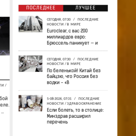
ПОСЛЕДНЕЕ
ЛУЧШЕЕ
СЕГОДНЯ, 07:30
/
ПОСЛЕДНИЕ
НОВОСТИ
/
В МИРЕ
Euroclear, с вас 200
миллиардов евро:
Брюссель паникует — и
СЕГОДНЯ, 07:30
/
ПОСЛЕДНИЕ
НОВОСТИ
/
В МИРЕ
По беленькой! Китай без
байцзю, что Россия без
водки - «В
ТИ
/
 бой
5-08-2026, 07:31
/
ПОСЛЕДНИЕ
НОВОСТИ
/
ЗДРАВООХРАНЕНИЕ
еле.
Если болеть, то в столице:
..
Минздрав расширил
перечень