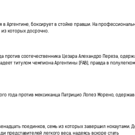
я в Аргентине, боксирует в стойке правши. На профессиональ
4 из которых досрочно.
ода против соотечественника Цезара Алехандро Переза, одерж
деет титулом чемпиона Аргентины (FAB), правда в полулегко
го года против мексиканца Патрицио Лопез Морено, одержав
енадцать поединков, семь из которых завершил нокаутами. Д
ди представителей легкого веса, надеясь вскоре стать