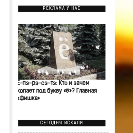
РЕКЛАМА У НАС
Ё-пэ-рэ-сэ-тэ: Кто и зачем
копает под букву «ё»? Главная
«фишка»
СЕГОДНЯ ИСКАЛИ