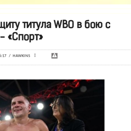
щиту титула WBO в бою с
- «Спорт»
¦
6:17
/
HAWKINS