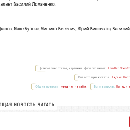
ладеет Василий Ломаченко.
фанов, Макс Бурсак, Мишико Беселия, Юрий Вишняков, Василий
Цитирование статьи, картинки - фото скриншот -
Rambler News Se
Иллюстрация к статье -
Яндекс. Карт
Общие правила
поведения на сайте.
Есть вопросы.
Напишите
ЩАЯ НОВОСТЬ ЧИТАТЬ