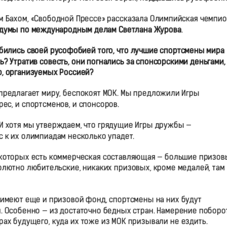
ом Бахом, «Свободной Прессе» рассказала Олимпийская чемпио
сдумы по международным делам
Светлана Журова
.
обились своей русофобией того, что лучшие спортсмены мира
ь? Утратив совесть, они погнались за спонсорскими деньгами,
р, организуемых Россией?
предлагает миру, беспокоят МОК. Мы предложили Игры
рес, и спортсменов, и спонсоров.
 И хотя мы утверждаем, что грядущие Игры дружбы —
ес к их олимпиадам несколько упадет.
в которых есть коммерческая составляющая — большие призов
олютно любительские, никаких призовых, кроме медалей, там
я имеют еще и призовой фонд, спортсмены на них будут
и. Особенно — из достаточно бедных стран. Намерение поборо
ах будущего, куда их тоже из МОК призывали не ездить.