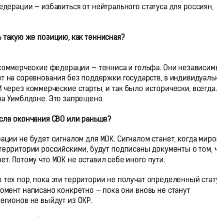
едерации — избавиться от нейтрального статуса для россиян,
ь такую же позицию, как теннисная?
 коммерческие федерации — тенниса и гольфа. Они независим
т на соревнования без поддержки государств, в индивидуаль
через коммерческие старты, и так было исторически, всегда.
на Уимблдоне. Это запрещено.
осле окончания СВО или раньше?
ации не будет сигналом для МОК. Сигналом станет, когда мир
ерритории российскими, будут подписаны документы о том, 
ет. Потому что МОК не оставил себе иного пути.
тех пор, пока эти территории не получат определенный стат
момент написано конкретно — пока они вновь не станут
егионов не выйдут из ОКР.