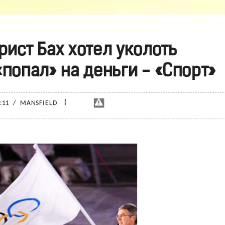
ист Бах хотел уколоть
«попал» на деньги - «Спорт»
¦
0:11
/
MANSFIELD