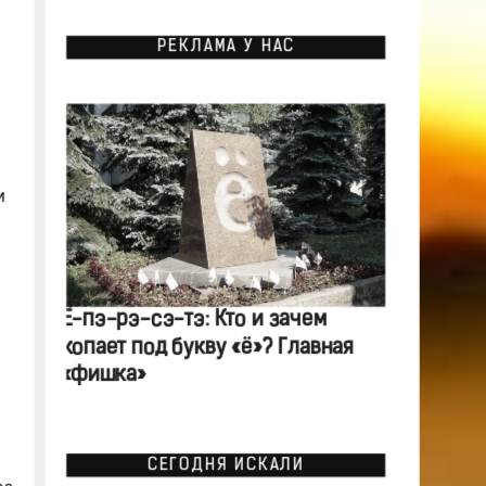
РЕКЛАМА У НАС
и
Ё-пэ-рэ-сэ-тэ: Кто и зачем
копает под букву «ё»? Главная
«фишка»
СЕГОДНЯ ИСКАЛИ