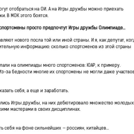
огут отобраться на ОИ. А на Игры дружбы можно приехать
. В МОК этого боятся.
ие спортсмены просто предпочтут Игры дружбы Олимпиаде…
вляют нового посла той или иной страны. И я, как депутат, ког
ительную информацию: сколько спортсменов из этой страны
лали на олимпиады много спортсменов: ЮАР, к примеру.
Из-за бедности многие их спортсмены не могли даже участво
азать себя, а еще и заработать.
дились Игры дружбы, на них дебютировало множество молодых
кими мастерами в своих дисциплинах.
ть себя на фоне сильнейших — россиян, китайцев…