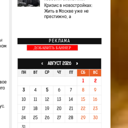
Кризис в новостройках:
Жить в Москве уже не
престижно, а
ы
РЕКЛАМА
ном
ДОБАВИТЬ БАННЕР
«
АВГУСТ 2026 »
ПН
ВТ
СР
ЧТ
ПТ
СБ
ВС
1
2
овое
что
3
4
5
6
7
8
9
10
11
12
13
14
15
16
ус.
17
18
19
20
21
22
23
24
25
26
27
28
29
30
31