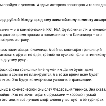
ы пройдут с успехом. А сдвиг интереса спонсоров и телевиде
 млрд рублей. Международному олимпийскому комитету завидн
ания — это коммерческие. НХЛ, НБА, футбольная Лига чемпион
ь долгое время прожил с пониманием, что Олимпиада — это
 медаль и страну.
алась политизация олимпиад. А сейчас спонсоры трансляций
атвовать, другая не едет, третью не пускают, флаг и гимн кому
ть другому руку…
риск срыва трансляций не нужен им. Да им будет даже
далы и срывы не планируются. А в то же время всем будет
ые игры. Это будут коммерчески успешные трансляции.
шных в коммерческом смысле? Федерация тенниса. Она сказал
ойдет. Кто не хочет играть с русскими — хорошо, пускай
и отстали, и все лучшие спортсмены участвуют в ее турнирах.