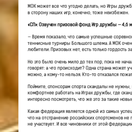
МОК может все что угодно делать, но Игры дружб
в сторону наших игр, конечно, тоже неизбежен.
«СП»: Озвучен призовой фонд Игр дружбы — 4,6
— Время показало, что самые успешные соревнов
теннисные турниры Большого шлема. А МОК очен
любители. Призовых нет, есть только гордость за
Но это было очень мило до тех пор, пока не нач
говорят: а что происходит? Одна страна может уч
можно, а кому-то нельзя. Кто-то отказался пожа
Поймите, спонсорам спорта скандалы не нужны, 
комфортнее работать на Играх дружбы, где скан
интересно посмотреть, что же это за такие нов
Какая федерация является одной из самых успе
что на отстранение российских спортсменов не п
не участвует. И все чиновники от этой федераци