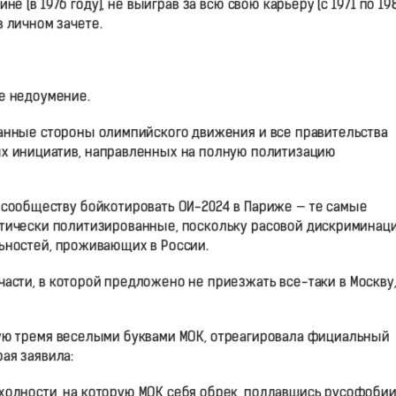
 (в 1976 году), не выиграв за всю свою карьеру (с 1971 по 19
 личном зачете.
е недоумение.
анные стороны олимпийского движения и все правительства
ых инициатив, направленных на полную политизацию
 сообществу бойкотировать ОИ-2024 в Париже — те самые
тически политизированные, поскольку расовой дискриминац
ьностей, проживающих в России.
части, в которой предложено не приезжать все-таки в Москву,
ную тремя веселыми буквами МОК, отреагировала фициальный
ая заявила:
ходности, на которую МОК себя обрек, поддавшись русофобии