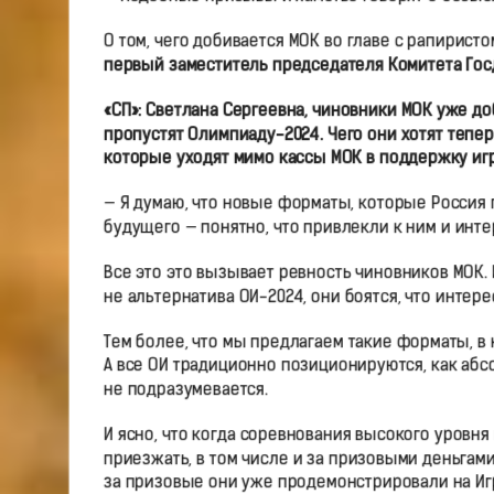
О том, чего добивается МОК во главе с рапирист
первый заместитель председателя Комитета Го
«СП»: Светлана Сергеевна, чиновники МОК уже д
пропустят Олимпиаду-2024. Чего они хотят тепер
которые уходят мимо кассы МОК в поддержку иг
— Я думаю, что новые форматы, которые Россия 
будущего — понятно, что привлекли к ним и инте
Все это это вызывает ревность чиновников МОК.
не альтернатива ОИ-2024, они боятся, что интер
Тем более, что мы предлагаем такие форматы, 
А все ОИ традиционно позиционируются, как абс
не подразумевается.
И ясно, что когда соревнования высокого уровн
приезжать, в том числе и за призовыми деньгам
за призовые они уже продемонстрировали на Игр