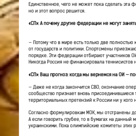
Единственное, чего не может пока сделать эта ф
но и этот вопрос решится.
«СП»: А почему другие федерации не могут занят
— Потому что в мире есть только две полностью
от государств и политики. Спортсмены приезжаю
порядке. Эти федерации отбирают участников ОИ 
Никогда Россия не финансировала теннисистов 
«СП»: Ваш прогноз: когда мы вернемся на ОИ — п
— Даже не когда закончится СВО, окончание опер
сообщество признает вновь присоединившиеся т
территориальных претензий к России ни у кого н
Согласно формулировкам МОК, мы отстранены до 
А если говорить грубее, то в бумагах на данный 
украинскими. Пока олимпийские комитеты этих р