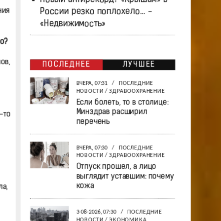
ния
России резко поплохело… -
«Недвижимость»
о?
ов,
ПОСЛЕДНЕЕ
ЛУЧШЕЕ
ВЧЕРА, 07:31
/
ПОСЛЕДНИЕ
НОВОСТИ
/
ЗДРАВООХРАНЕНИЕ
Если болеть, то в столице:
Минздрав расширил
-то
перечень
ВЧЕРА, 07:30
/
ПОСЛЕДНИЕ
НОВОСТИ
/
ЗДРАВООХРАНЕНИЕ
Отпуск прошел, а лицо
выглядит уставшим: почему
кожа
а,
3-08-2026, 07:30
/
ПОСЛЕДНИЕ
НОВОСТИ
/
ЭКОНОМИКА