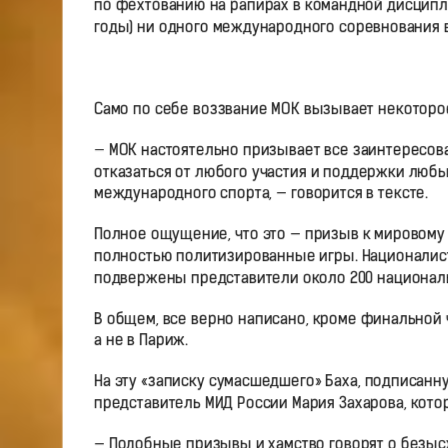
по фехтованию на рапирах в командной дисциплине
годы) ни одного международного соревнования в
Само по себе воззвание МОК вызывает некоторо
— МОК настоятельно призывает все заинтересов
отказаться от любого участия и поддержки люб
международного спорта, — говорится в тексте.
Полное ощущение, что это — призыв к мировому
полностью политизированные игры. Националис
подвержены представители около 200 национал
В общем, все верно написано, кроме финальной 
а не в Париж.
На эту «записку сумасшедшего» Баха, подписан
представитель МИД России Мария Захарова, котор
— Подобные призывы и хамство говорят о безыс