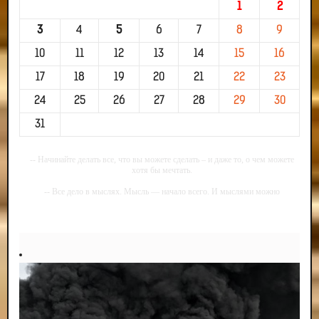
1
2
3
4
5
6
7
8
9
10
11
12
13
14
15
16
17
18
19
20
21
22
23
24
25
26
27
28
29
30
31
-- Начинайте делать все, что вы можете сделать – и даже то, о чем можете
хотя бы мечтать.
-- Все дело в мыслях. Мысль — начало всего. И мыслями можно
управлять. И поэтому главное дело совершенствования: работать над
мыслями.
-- Идите уверенно по направлению к мечте. Живите той жизнью, которую
вы сами себе придумали.
-- Самое большое богатство — это ум. Самая большая нищета — глупость.
Из всех страхов самый пугающий — самолюбование.
-- Лучшее, что можно сделать с хорошим советом, это пропустить его
мимо ушей. Он никогда не бывает полезен никому, кроме того, кто его дал.