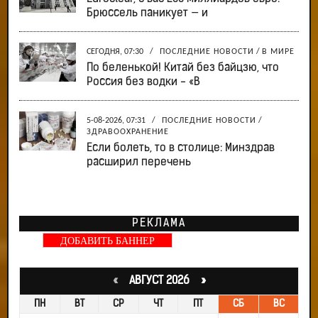
Брюссель паникует — и
СЕГОДНЯ, 07:30
/
ПОСЛЕДНИЕ НОВОСТИ
/
В МИРЕ
По беленькой! Китай без байцзю, что
Россия без водки - «В
5-08-2026, 07:31
/
ПОСЛЕДНИЕ НОВОСТИ
/
ЗДРАВООХРАНЕНИЕ
Если болеть, то в столице: Минздрав
расширил перечень
РЕКЛАМА
ДОБАВИТЬ БАННЕР
«
АВГУСТ 2026 »
ПН
ВТ
СР
ЧТ
ПТ
СБ
ВС