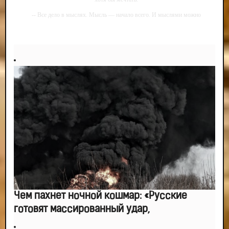
-- Все дело в мыслях. Мысль — начало всего. И мыслями можно
управлять. И поэтому главное дело совершенствования: работать над
мыслями.
-- Идите уверенно по направлению к мечте. Живите той жизнью, которую
вы сами себе придумали.
-- Самое большое богатство — это ум. Самая большая нищета — глупость.
Из всех страхов самый пугающий — самолюбование.
-- Лучшее, что можно сделать с хорошим советом, это пропустить его
мимо ушей. Он никогда не бывает полезен никому, кроме того, кто его дал.
-- Люблю давать советы и очень не люблю, когда их дают мне.
Чем пахнет ночной кошмар: «Русские
готовят массированный удар,