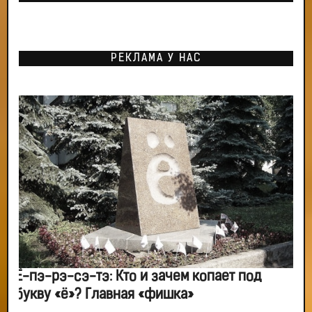
РЕКЛАМА У НАС
Ё-пэ-рэ-сэ-тэ: Кто и зачем копает под
букву «ё»? Главная «фишка»