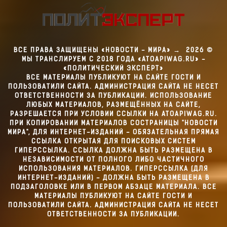
ВСЕ ПРАВА ЗАЩИЩЕНЫ «НОВОСТИ - МИРА»
→
2026
©
МЫ ТРАНСЛИРУЕМ С 2018 ГОДА «ATOAPIWAG.RU» -
«ПОЛИТИЧЕСКИЙ ЭКСПЕРТ»
ВСЕ МАТЕРИАЛЫ ПУБЛИКУЮТ НА САЙТЕ ГОСТИ И
ПОЛЬЗОВАТИЛИ САЙТА. АДМИНИСТРАЦИЯ САЙТА НЕ НЕСЕТ
ОТВЕТСТВЕННОСТИ ЗА ПУБЛИКАЦИИ. ИСПОЛЬЗОВАНИЕ
ЛЮБЫХ МАТЕРИАЛОВ, РАЗМЕЩЁННЫХ НА САЙТЕ,
РАЗРЕШАЕТСЯ ПРИ УСЛОВИИ ССЫЛКИ НА ATOAPIWAG.RU.
ПРИ КОПИРОВАНИИ МАТЕРИАЛОВ СОСТРАНИЦЫ "НОВОСТИ
МИРА", ДЛЯ ИНТЕРНЕТ-ИЗДАНИЙ - ОБЯЗАТЕЛЬНАЯ ПРЯМАЯ
ССЫЛКА ОТКРЫТАЯ ДЛЯ ПОИСКОВЫХ СИСТЕМ
ГИПЕРССЫЛКА. ССЫЛКА ДОЛЖНА БЫТЬ РАЗМЕЩЕНА В
НЕЗАВИСИМОСТИ ОТ ПОЛНОГО ЛИБО ЧАСТИЧНОГО
ИСПОЛЬЗОВАНИЯ МАТЕРИАЛОВ. ГИПЕРССЫЛКА (ДЛЯ
ИНТЕРНЕТ-ИЗДАНИЙ) - ДОЛЖНА БЫТЬ РАЗМЕЩЕНА В
ПОДЗАГОЛОВКЕ ИЛИ В ПЕРВОМ АБЗАЦЕ МАТЕРИАЛА. ВСЕ
МАТЕРИАЛЫ ПУБЛИКУЮТ НА САЙТЕ ГОСТИ И
ПОЛЬЗОВАТИЛИ САЙТА. АДМИНИСТРАЦИЯ САЙТА НЕ НЕСЕТ
ОТВЕТСТВЕННОСТИ ЗА ПУБЛИКАЦИИ.