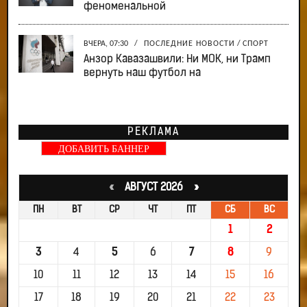
феноменальной
ВЧЕРА, 07:30
/
ПОСЛЕДНИЕ НОВОСТИ
/
СПОРТ
Анзор Кавазашвили: Ни МОК, ни Трамп
вернуть наш футбол на
РЕКЛАМА
ДОБАВИТЬ БАННЕР
«
АВГУСТ 2026 »
ПН
ВТ
СР
ЧТ
ПТ
СБ
ВС
1
2
3
4
5
6
7
8
9
10
11
12
13
14
15
16
17
18
19
20
21
22
23