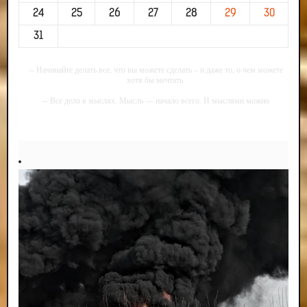
24
25
26
27
28
29
30
31
-- Начинайте делать все, что вы можете сделать – и даже то, о чем можете
хотя бы мечтать.
-- Все дело в мыслях. Мысль — начало всего. И мыслями можно
управлять. И поэтому главное дело совершенствования: работать над
мыслями.
-- Идите уверенно по направлению к мечте. Живите той жизнью, которую
вы сами себе придумали.
-- Самое большое богатство — это ум. Самая большая нищета — глупость.
Из всех страхов самый пугающий — самолюбование.
-- Лучшее, что можно сделать с хорошим советом, это пропустить его
мимо ушей. Он никогда не бывает полезен никому, кроме того, кто его дал.
-- Люблю давать советы и очень не люблю, когда их дают мне.