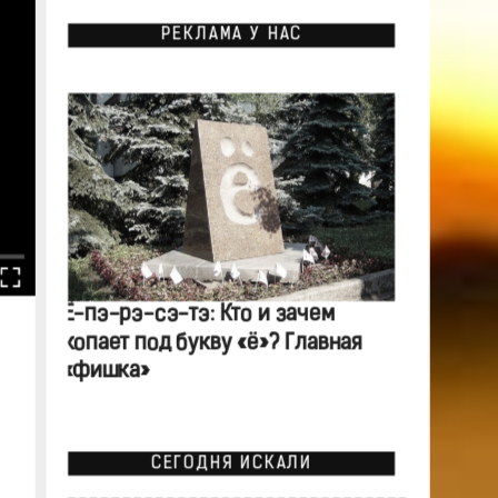
РЕКЛАМА У НАС
Ё-пэ-рэ-сэ-тэ: Кто и зачем
копает под букву «ё»? Главная
«фишка»
СЕГОДНЯ ИСКАЛИ