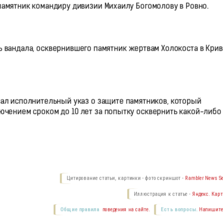
памятник командиру дивизии Михаилу Богомолову в Ровно.
ь вандала, осквернившего памятник жертвам Холокоста в Кри
ал исполнительный указ о защите памятников, который
чением сроком до 10 лет за попытку осквернить какой-либо
Цитирование статьи, картинки - фото скриншот -
Rambler News Se
Иллюстрация к статье -
Яндекс. Карт
Общие правила
поведения на сайте.
Есть вопросы.
Напишите