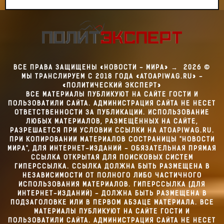
ВСЕ ПРАВА ЗАЩИЩЕНЫ «НОВОСТИ - МИРА»
→
2026
©
МЫ ТРАНСЛИРУЕМ С 2018 ГОДА «ATOAPIWAG.RU» -
«ПОЛИТИЧЕСКИЙ ЭКСПЕРТ»
ВСЕ МАТЕРИАЛЫ ПУБЛИКУЮТ НА САЙТЕ ГОСТИ И
ПОЛЬЗОВАТИЛИ САЙТА. АДМИНИСТРАЦИЯ САЙТА НЕ НЕСЕТ
ОТВЕТСТВЕННОСТИ ЗА ПУБЛИКАЦИИ. ИСПОЛЬЗОВАНИЕ
ЛЮБЫХ МАТЕРИАЛОВ, РАЗМЕЩЁННЫХ НА САЙТЕ,
РАЗРЕШАЕТСЯ ПРИ УСЛОВИИ ССЫЛКИ НА ATOAPIWAG.RU.
ПРИ КОПИРОВАНИИ МАТЕРИАЛОВ СОСТРАНИЦЫ "НОВОСТИ
МИРА", ДЛЯ ИНТЕРНЕТ-ИЗДАНИЙ - ОБЯЗАТЕЛЬНАЯ ПРЯМАЯ
ССЫЛКА ОТКРЫТАЯ ДЛЯ ПОИСКОВЫХ СИСТЕМ
ГИПЕРССЫЛКА. ССЫЛКА ДОЛЖНА БЫТЬ РАЗМЕЩЕНА В
НЕЗАВИСИМОСТИ ОТ ПОЛНОГО ЛИБО ЧАСТИЧНОГО
ИСПОЛЬЗОВАНИЯ МАТЕРИАЛОВ. ГИПЕРССЫЛКА (ДЛЯ
ИНТЕРНЕТ-ИЗДАНИЙ) - ДОЛЖНА БЫТЬ РАЗМЕЩЕНА В
ПОДЗАГОЛОВКЕ ИЛИ В ПЕРВОМ АБЗАЦЕ МАТЕРИАЛА. ВСЕ
МАТЕРИАЛЫ ПУБЛИКУЮТ НА САЙТЕ ГОСТИ И
ПОЛЬЗОВАТИЛИ САЙТА. АДМИНИСТРАЦИЯ САЙТА НЕ НЕСЕТ